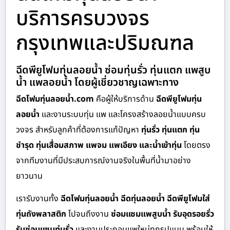
บริการครบวงจร
กรุงเทพและปริมณฑล
ฉีดพียูโฟมทุ่นลอยน้ำ ซ่อมทุ่นรั่ว ทุ่นแตก แพสูบ
น้ำ แพลอยน้ำ โดยผู้เชี่ยวชาญเฉพาะทาง
ฉีดโฟมทุ่นลอยน้ำ.com
คือผู้ให้บริการด้าน
ฉีดพียูโฟมทุ่น
ลอยน้ำ
และงานระบบทุ่น แพ และโครงสร้างลอยน้ำแบบครบ
วงจร สำหรับลูกค้าที่ต้องการแก้ปัญหา
ทุ่นรั่ว ทุ่นแตก ทุ่น
ชำรุด ทุ่นเสื่อมสภาพ แพจม แพเอียง และน้ำเข้าทุ่น
โดยตรง
จากทีมงานที่มีประสบการณ์งานจริงในพื้นที่น้ำมาอย่าง
ยาวนาน
เรารับงานทั้ง
ฉีดโฟมทุ่นลอยน้ำ ฉีดทุ่นลอยน้ำ ฉีดพียูโฟมใส่
ทุ่นถังพลาสติก
ไปจนถึงงาน
ซ่อมแซมแพสูบน้ำ รับอุดรอยรั่ว
รับซ่อมแซมทุ่นรั่ว
และงานประกอบแพใหม่ทุกรูปแบบ พร้อมให้