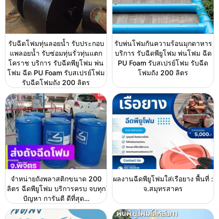
รับฉีดโฟมทุ่นลอยน้ำ รับประกอบ
รับพ่นโฟมกันความร้อนมุกดาหาร
แพลอยน้ำ รับซ่อมทุ่นรั่วทุ่นแตก
บริการ รับฉีดพียูโฟม พ่นโฟม ฉีด
โคราช บริการ รับฉีดพียูโฟม พ่น
PU Foam รับสเปรย์โฟม รับฉีด
โฟม ฉีด PU Foam รับสเปรย์โฟม
โฟมถัง 200 ลิตร
รับฉีดโฟมถัง 200 ลิตร
จำหน่ายถังพลาสติกขนาด 200
ผลงานฉีดพียูโฟมใส่เรือยาง พื้นที่ :
ลิตร ฉีดพียูโฟม บริการครบ จบทุก
จ.สมุทรสาคร
ปัญหา การันตี ดีที่สุด…