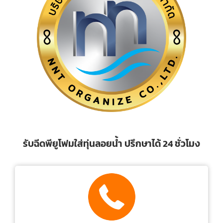
รับฉีดพียูโฟมใส่ทุ่นลอยน้ำ ปรึกษาได้ 24 ชั่วโมง