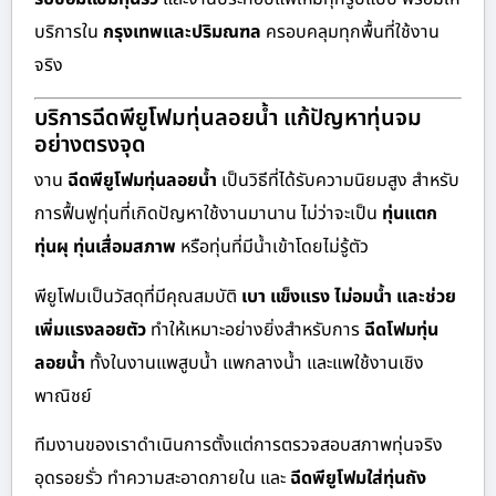
บริการใน
กรุงเทพและปริมณฑล
ครอบคลุมทุกพื้นที่ใช้งาน
จริง
บริการฉีดพียูโฟมทุ่นลอยน้ำ แก้ปัญหาทุ่นจม
อย่างตรงจุด
งาน
ฉีดพียูโฟมทุ่นลอยน้ำ
เป็นวิธีที่ได้รับความนิยมสูง สำหรับ
การฟื้นฟูทุ่นที่เกิดปัญหาใช้งานมานาน ไม่ว่าจะเป็น
ทุ่นแตก
ทุ่นผุ ทุ่นเสื่อมสภาพ
หรือทุ่นที่มีน้ำเข้าโดยไม่รู้ตัว
พียูโฟมเป็นวัสดุที่มีคุณสมบัติ
เบา แข็งแรง ไม่อมน้ำ และช่วย
เพิ่มแรงลอยตัว
ทำให้เหมาะอย่างยิ่งสำหรับการ
ฉีดโฟมทุ่น
ลอยน้ำ
ทั้งในงานแพสูบน้ำ แพกลางน้ำ และแพใช้งานเชิง
พาณิชย์
ทีมงานของเราดำเนินการตั้งแต่การตรวจสอบสภาพทุ่นจริง
อุดรอยรั่ว ทำความสะอาดภายใน และ
ฉีดพียูโฟมใส่ทุ่นถัง