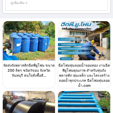
ดูเพิ่มเติม »
จัดส่งถังพลาสติกฉีดพียูโฟม ขนาด
ฉีดโฟมทุ่นลอยน้ำจอมทอง งานฉีด
200 ลิตร ชนิด1ขอบ จังหวัด
พียูโฟมคุณภาพ สำหรับทุ่นถัง
จันทบุรี สนใจสั่งซื้อสิ…
พลาสติก ทุ่นเหล็ก และโครงสร้าง
ลอยน้ำทุกประเภท ฉีดโฟมทุ่นลอย
น้ำ.com