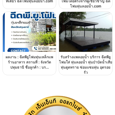
ที่เดียว ฉีดโฟมทุ่นลอยน้ำ.com
โฟมโดยตรงจากผู้เชี่ยวชาญ ฉีด
โฟมทุ่นลอยน้ำ.com
ผลงาน : ฉีดพียูโฟมทุ่นเหล็กแพ
รับสร้างแพลอยน้ำ บริการ ฉีดพียู
ร้านอาหาร สถานที่ : จังหวัด
โฟมใส่ ทุ่นลอยน้ำ ทุ่นบำบัดน้ำเสีย
ปทุมธานี ชื่อลูกค้า : บร…
ทุ่นดูดทราย ซ่อมแซมทุ่น อุดรอย
รั่ว