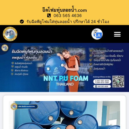
ฉีดโฟมทุ่นลอยน้ำ.com
063 565 4636
รับฉีดพียูโฟมใส่ทุ่นลอยน้ำ ปรึกษาได้ 24 ชั่วโมง