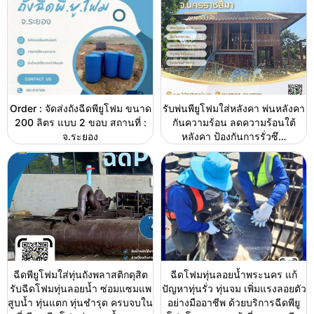
Order : จัดส่งถังฉีดพียูโฟม ขนาด
รับพ่นพียูโฟมใส่หลังคา พ่นหลังคา
200 ลิตร แบบ 2 ขอบ สถานที่ :
กันความร้อน ลดความร้อนใต้
จ.ระยอง
หลังคา ป้องกันการรั่วซึ…
ฉีดพียูโฟมใส่ทุ่นถังพลาสติกดุสิต
ฉีดโฟมทุ่นลอยน้ำพระนคร แก้
รับฉีดโฟมทุ่นลอยน้ำ ซ่อมแซมแพ
ปัญหาทุ่นรั่ว ทุ่นจม เพิ่มแรงลอยตัว
สูบน้ำ ทุ่นแตก ทุ่นชำรุด ครบจบใน
อย่างมืออาชีพ ด้วยบริการฉีดพียู