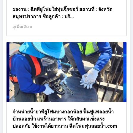
ผลงาน : ฉีดพียูโฟมใส่ทุ่นจิ๊กซอว์ สถานที่ : จังหวัด
สมุทรปราการ ชื่อลูกค้า : บริ…
ดูเพิ่มเติม »
จำหน่ายน้ำยาพียูโฟมบางกอกน้อย ฟื้นฟูแพลอยน้ำ
บ้านลอยน้ำ แพร้านอาหาร ให้กลับมาแข็งแรง
ปลอดภัย ใช้งานได้ยาวนาน ฉีดโฟมทุ่นลอยน้ำ.com