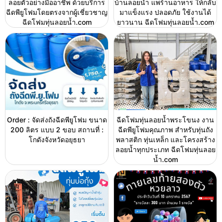
ลอยตัวอย่างมืออาชีพ ด้วยบริการ
บ้านลอยน้ำ แพร้านอาหาร ให้กลับ
ฉีดพียูโฟมโดยตรงจากผู้เชี่ยวชาญ
มาแข็งแรง ปลอดภัย ใช้งานได้
ฉีดโฟมทุ่นลอยน้ำ.com
ยาวนาน ฉีดโฟมทุ่นลอยน้ำ.com
Order : จัดส่งถังฉีดพียูโฟม ขนาด
ฉีดโฟมทุ่นลอยน้ำพระโขนง งาน
200 ลิตร แบบ 2 ขอบ สถานที่ :
ฉีดพียูโฟมคุณภาพ สำหรับทุ่นถัง
โกดังจังหวัดอยุธยา
พลาสติก ทุ่นเหล็ก และโครงสร้าง
ลอยน้ำทุกประเภท ฉีดโฟมทุ่นลอย
น้ำ.com