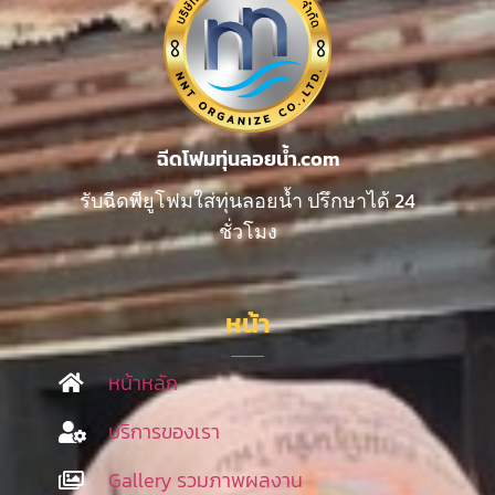
ฉีดโฟมทุ่นลอยน้ำ.com
รับฉีดพียูโฟมใส่ทุ่นลอยน้ำ ปรึกษาได้ 24
ชั่วโมง
หน้า
หน้าหลัก
บริการของเรา
Gallery รวมภาพผลงาน