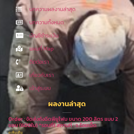
บทความผลงานล่าสุด
บทความทั้งหมด
บัญชีชำระเงิน
แผนที่ Map
ติดต่อเรา
เกี่ยวกับเรา
เข้าสู่ระบบ
ผลงานล่าสุด
Order : จัดส่งถังฉีดพียูโฟม ขนาด 200 ลิตร แบบ 2
ขอบ (600ใบ) *รอบที่1 สถานที่ : จ.ร้อยเอ็ด
ดูเพิ่มเติม