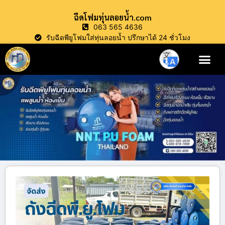
ฉีดโฟมทุ่นลอยน้ำ.com
063 565 4636
รับฉีดพียูโฟมใส่ทุ่นลอยน้ำ ปรึกษาได้ 24 ชั่วโมง