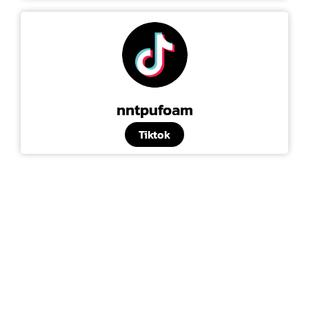
nntpufoam
Tiktok