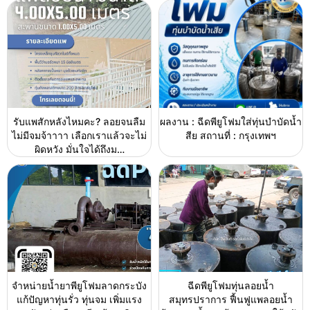
รับแพสักหลังไหมคะ? ลอยจนลืม
ผลงาน : ฉีดพียูโฟมใส่ทุ่นบำบัดน้ำ
ไม่มีจมจ้าาาา เลือกเราแล้วจะไม่
สีย สถานที่ : กรุงเทพฯ
ผิดหวัง มั่นใจได้ถึงม…
จำหน่ายน้ำยาพียูโฟมลาดกระบัง
ฉีดพียูโฟมทุ่นลอยน้ำ
แก้ปัญหาทุ่นรั่ว ทุ่นจม เพิ่มแรง
สมุทรปราการ ฟื้นฟูแพลอยน้ำ