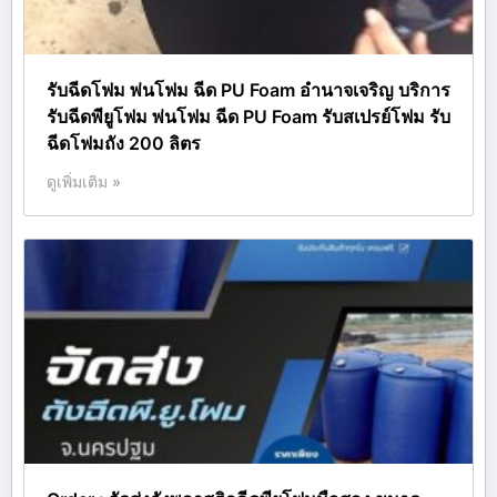
รับฉีดโฟม พ่นโฟม ฉีด PU Foam อำนาจเจริญ บริการ
รับฉีดพียูโฟม พ่นโฟม ฉีด PU Foam รับสเปรย์โฟม รับ
ฉีดโฟมถัง 200 ลิตร
ดูเพิ่มเติม »