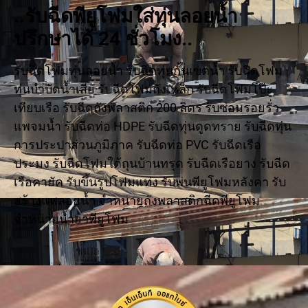
..รับฉีดพียูโฟมใส่ทุ่นลอยน้ำ
ปรึกษาได้ 24 ชั่วโมง..
รับฉีดโฟมทุ่นลอยน้ำ รับฉีดทุ่นกั้นเขตน้ำ รับฉีดโฟม
ทุ่นบำบัดน้ำเสีย รับฉีดโฟมถังเหล็ก รับฉีดโฟมโป๊ะ
เทียบเรือ รับฉีดถังพลาสติก 200 ลิตร รับซ่อมรอยรั่ว
แพจมน้ำ รับฉีดท่อ HDPE รับฉีดทุ่นดูดทราย รับฉีดทุ่น
การประปาส่วนภูมิภาค รับฉีดท่อ PVC รับฉีดเรือ
ประมง รับฉีดโฟมใต้ถุนบ้านทรุด รับฉีดเรือยาง รับฉีด
เรือคายัค รับขึ้นรูปโฟมแท่ง รับพ่นพียูโฟมหลังคา รับ
สร้างแพลอยน้ำ จำหน่ายถังพลาสติกฉีดพียูโฟม
จำหน่ายน้ำยาพียูโฟม