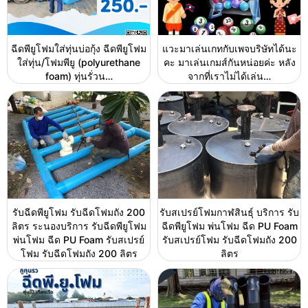
ฉีดพียูโฟมใส่ทุ่นบ่อกุ้ง ฉีดพียูโฟม
แวะมาเล่นเกทกับเพจบริษัทได้นะ
ใส่ทุ่น/โฟมพียู (polyurethane
คะ มาเล่นเกมส์กันหน่อยค่ะ หลัง
foam) ทุ่นรั่วน…
จากที่เราไม่ได้เล่น…
รับฉีดพียูโฟม รับฉีดโฟมถัง 200
รับสเปรย์โฟมกาฬสินธุ์ บริการ รับ
ลิตร ระนองบริการ รับฉีดพียูโฟม
ฉีดพียูโฟม พ่นโฟม ฉีด PU Foam
พ่นโฟม ฉีด PU Foam รับสเปรย์
รับสเปรย์โฟม รับฉีดโฟมถัง 200
โฟม รับฉีดโฟมถัง 200 ลิตร
ลิตร