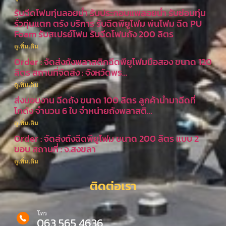
รับฉีดโฟมทุ่นลอยน้ำ รับประกอบแพลอยน้ำ รับซ่อมทุ่น
รั่วทุ่นแตก ตรัง บริการ รับฉีดพียูโฟม พ่นโฟม ฉีด PU
Foam รับสเปรย์โฟม รับฉีดโฟมถัง 200 ลิตร
ดูเพิ่มเติม
Order : จัดส่งถังพลาสติกฉีดพียูโฟมมือสอง ขนาด 120
ลิตร สถานที่จัดส่ง : จังหวัดพร…
ดูเพิ่มเติม
ส่งมอบงาน ฉีดถัง ขนาด 100 ลิตร ลูกค้านำมาฉีดที่
โกดัง จำนวน 6 ใบ จำหน่ายถังพลาสติ…
ดูเพิ่มเติม
Order : จัดส่งถังฉีดพียูโฟม ขนาด 200 ลิตร แบบ 2
ขอบ สถานที่ : จ.สงขลา
ดูเพิ่มเติม
ติดต่อเรา
โทร
063 565 4636