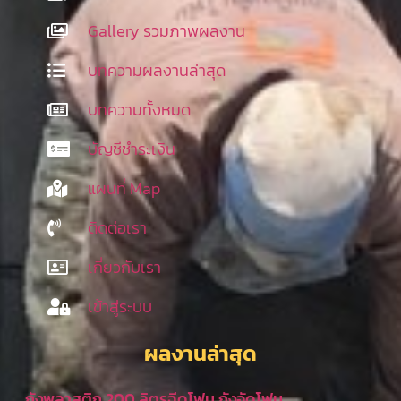
Gallery รวมภาพผลงาน
บทความผลงานล่าสุด
บทความทั้งหมด
บัญชีชำระเงิน
แผนที่ Map
ติดต่อเรา
เกี่ยวกับเรา
เข้าสู่ระบบ
ผลงานล่าสุด
ถังพลาสติก 200 ลิตรฉีดโฟม ถังอัดโฟม