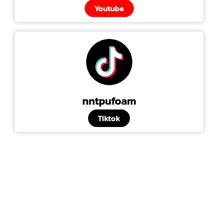
Youtube
nntpufoam
Tiktok