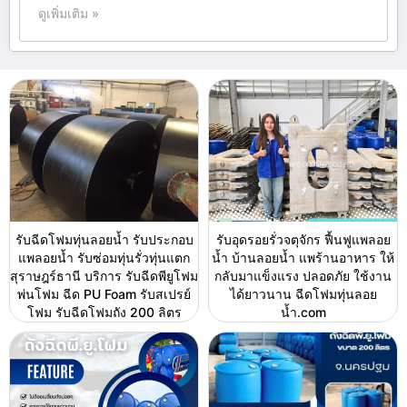
ดูเพิ่มเติม »
รับฉีดโฟมทุ่นลอยน้ำ รับประกอบ
รับอุดรอยรั่วจตุจักร ฟื้นฟูแพลอย
แพลอยน้ำ รับซ่อมทุ่นรั่วทุ่นแตก
น้ำ บ้านลอยน้ำ แพร้านอาหาร ให้
สุราษฎร์ธานี บริการ รับฉีดพียูโฟม
กลับมาแข็งแรง ปลอดภัย ใช้งาน
พ่นโฟม ฉีด PU Foam รับสเปรย์
ได้ยาวนาน ฉีดโฟมทุ่นลอย
โฟม รับฉีดโฟมถัง 200 ลิตร
น้ำ.com