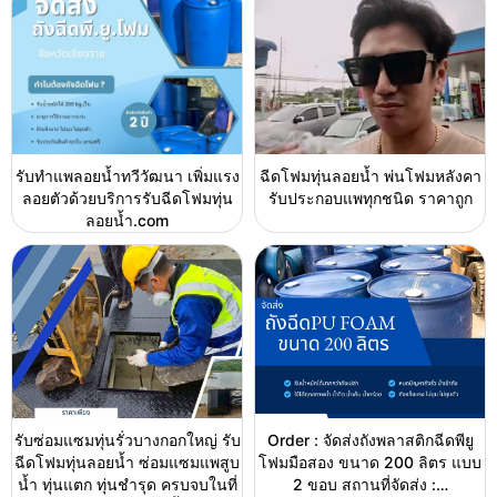
รับทำแพลอยน้ำทวีวัฒนา เพิ่มแรง
ฉีดโฟมทุ่นลอยน้ำ พ่นโฟมหลังคา
ลอยตัวด้วยบริการรับฉีดโฟมทุ่น
รับประกอบแพทุกชนิด ราคาถูก
ลอยน้ำ.com
รับซ่อมแซมทุ่นรั่วบางกอกใหญ่ รับ
Order : จัดส่งถังพลาสติกฉีดพียู
ฉีดโฟมทุ่นลอยน้ำ ซ่อมแซมแพสูบ
โฟมมือสอง ขนาด 200 ลิตร แบบ
น้ำ ทุ่นแตก ทุ่นชำรุด ครบจบในที่
2 ขอบ สถานที่จัดส่ง :…