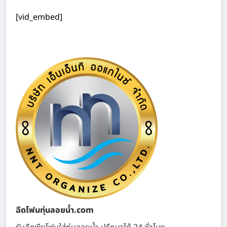
[vid_embed]
ฉีดโฟมทุ่นลอยน้ำ.com