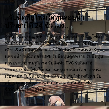
..รับฉีดพียูโฟมใส่ทุ่นลอยน้ำ
ปรึกษาได้ 24 ชั่วโมง..
รับฉีดโฟมทุ่นลอยน้ำ รับฉีดทุ่นกั้นเขตน้ำ รับฉีดโฟม
ทุ่นบำบัดน้ำเสีย รับฉีดโฟมถังเหล็ก รับฉีดโฟมโป๊ะ
เทียบเรือ รับฉีดถังพลาสติก 200 ลิตร รับซ่อมรอยรั่ว
แพจมน้ำ รับฉีดท่อ HDPE รับฉีดทุ่นดูดทราย รับฉีดทุ่น
การประปาส่วนภูมิภาค รับฉีดท่อ PVC รับฉีดเรือ
ประมง รับฉีดโฟมใต้ถุนบ้านทรุด รับฉีดเรือยาง รับฉีด
เรือคายัค รับขึ้นรูปโฟมแท่ง รับพ่นพียูโฟมหลังคา รับ
สร้างแพลอยน้ำ จำหน่ายถังพลาสติกฉีดพียูโฟม
จำหน่ายน้ำยาพียูโฟม