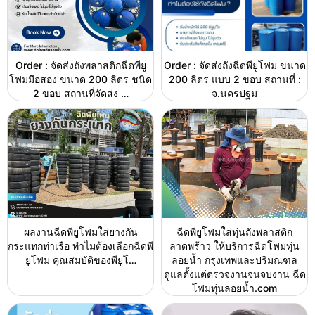
Order : จัดส่งถังพลาสติกฉีดพียู
Order : จัดส่งถังฉีดพียูโฟม ขนาด
โฟมมือสอง ขนาด 200 ลิตร ชนิด
200 ลิตร แบบ 2 ขอบ สถานที่ :
2 ขอบ สถานที่จัดส่ง …
จ.นครปฐม
ผลงานฉีดพียูโฟมใส่ยางกัน
ฉีดพียูโฟมใส่ทุ่นถังพลาสติก
กระแทกท่าเรือ ทำไมต้องเลือกฉีดพี
ลาดพร้าว ให้บริการฉีดโฟมทุ่น
ยูโฟม คุณสมบัติของพียูโ…
ลอยน้ำ กรุงเทพและปริมณฑล
ดูแลตั้งแต่ตรวจงานจนจบงาน ฉีด
โฟมทุ่นลอยน้ำ.com