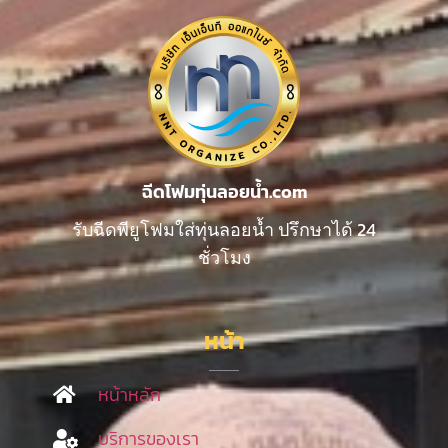
ฉีดโฟมทุ่นลอยน้ำ.com
รับฉีดพียูโฟมใส่ทุ่นลอยน้ำ ปรึกษาได้ 24
ชั่วโมง
หน้า
หน้าหลัก
บริการของเรา