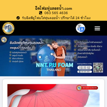
ฉีดโฟมทุ่นลอยน้ำ.com
063 565 4636
รับฉีดพียูโฟมใส่ทุ่นลอยน้ำ ปรึกษาได้ 24 ชั่วโมง