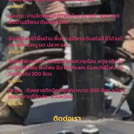
ดูเพิ่มเติม
ผลงาน : งานฉีดพียูโฟมใต้พื้นบ้าน สถานที่ : พระราม9
พื้นบ้านมีโพรง ดินสไลส์ ใต้บ้…
ดูเพิ่มเติม
ฉีดพียูโฟมใต้พื้นบ้าน พื้นบ้านมีโพรง ดินสไลส์ ใต้บ้านมี
ความชื้น มีหนู มด ปลวก แม…
ดูเพิ่มเติม
รับพ่นโฟมหลังคา รับพ่นโฟมกันความร้อน สตูล บริการ
รับฉีดพียูโฟม พ่นโฟม ฉีด PU Foam รับสเปรย์โฟม รับ
ฉีดโฟมถัง 200 ลิตร
ดูเพิ่มเติม
Order : ถังพลาสติกฉีดพียูโฟม ขนาด 200 ลิตร ชนิด 2
ขอบ สถานที่จัดส่ง : #จังหวัดจ…
ดูเพิ่มเติม
ติดต่อเรา