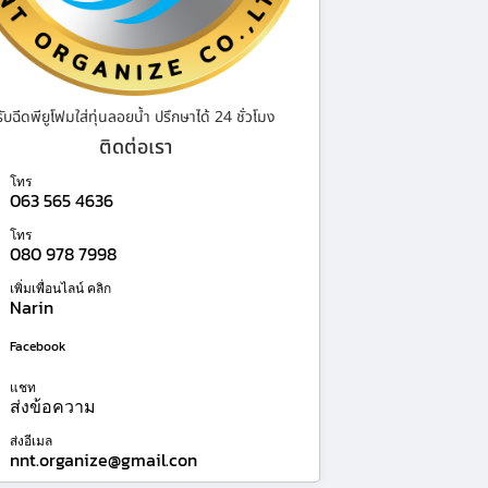
รับฉีดพียูโฟมใส่ทุ่นลอยน้ำ ปรึกษาได้ 24 ชั่วโมง
ติดต่อเรา
โทร
063 565 4636
โทร
080 978 7998
เพิ่มเพื่อนไลน์ คลิก
Narin
Facebook
แชท
ส่งข้อความ
ส่งอีเมล
nnt.organize@gmail.con