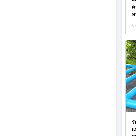
ค
ห
ดู
ร
แ