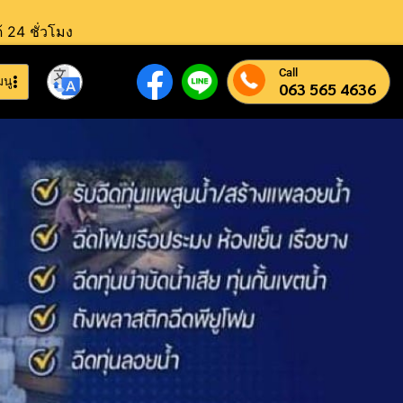
้ 24 ชั่วโมง
Call
มนู
063 565 4636