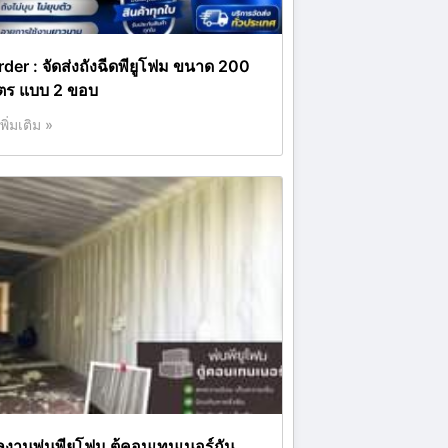
rder : จัดส่งถังฉีดพียูโฟม ขนาด 200
ิตร แบบ 2 ขอบ
เพิ่มเติม »
ลงานพ่นพียุโฟม ตู้คอนเทนเนอร์กัน