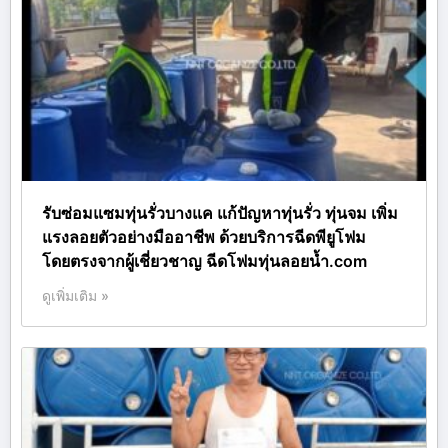
รับซ่อมแซมทุ่นรั่วบางแค แก้ปัญหาทุ่นรั่ว ทุ่นจม เพิ่ม
แรงลอยตัวอย่างมืออาชีพ ด้วยบริการฉีดพียูโฟม
โดยตรงจากผู้เชี่ยวชาญ ฉีดโฟมทุ่นลอยน้ำ.com
ดูเพิ่มเติม »