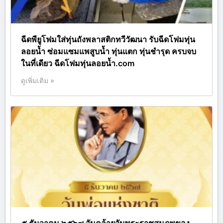
ฉีดพียูโฟมใส่ทุ่นถังพลาสติกทวีวัฒนา รับฉีดโฟมทุ่น
ลอยน้ำ ซ่อมแซมแพสูบน้ำ ทุ่นแตก ทุ่นชำรุด ครบจบ
ในที่เดียว ฉีดโฟมทุ่นลอยน้ำ.com
ดูเพิ่มเติม »