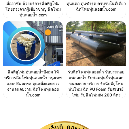
มืออาชีพ ด้วยบริการฉีดพียูโฟม
ทุ่นแตก ทุ่นชำรุด ครบจบในที่เดียว
โดยตรงจากผู้เชี่ยวชาญ ฉีดโฟม
ฉีดโฟมทุ่นลอยน้ำ.com
ทุ่นลอยน้ำ.com
ฉีดพียูโฟมทุ่นลอยน้ำบึงกุ่ม ให้
รับฉีดโฟมทุ่นลอยน้ำ รับประกอบ
บริการฉีดโฟมทุ่นลอยน้ำ กรุงเทพ
แพลอยน้ำ รับซ่อมทุ่นรั่วทุ่นแตก
และปริมณฑล ดูแลตั้งแต่ตรวจ
หนองคาย บริการ รับฉีดพียูโฟม
งานจนจบงาน ฉีดโฟมทุ่นลอย
พ่นโฟม ฉีด PU Foam รับสเปรย์
น้ำ.com
โฟม รับฉีดโฟมถัง 200 ลิตร