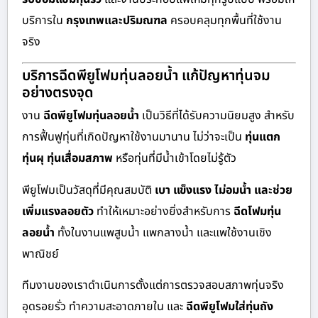
บริการใน
กรุงเทพและปริมณฑล
ครอบคลุมทุกพื้นที่ใช้งาน
จริง
บริการฉีดพียูโฟมทุ่นลอยน้ำ แก้ปัญหาทุ่นจม
อย่างตรงจุด
งาน
ฉีดพียูโฟมทุ่นลอยน้ำ
เป็นวิธีที่ได้รับความนิยมสูง สำหรับ
การฟื้นฟูทุ่นที่เกิดปัญหาใช้งานมานาน ไม่ว่าจะเป็น
ทุ่นแตก
ทุ่นผุ ทุ่นเสื่อมสภาพ
หรือทุ่นที่มีน้ำเข้าโดยไม่รู้ตัว
พียูโฟมเป็นวัสดุที่มีคุณสมบัติ
เบา แข็งแรง ไม่อมน้ำ และช่วย
เพิ่มแรงลอยตัว
ทำให้เหมาะอย่างยิ่งสำหรับการ
ฉีดโฟมทุ่น
ลอยน้ำ
ทั้งในงานแพสูบน้ำ แพกลางน้ำ และแพใช้งานเชิง
พาณิชย์
ทีมงานของเราดำเนินการตั้งแต่การตรวจสอบสภาพทุ่นจริง
อุดรอยรั่ว ทำความสะอาดภายใน และ
ฉีดพียูโฟมใส่ทุ่นถัง