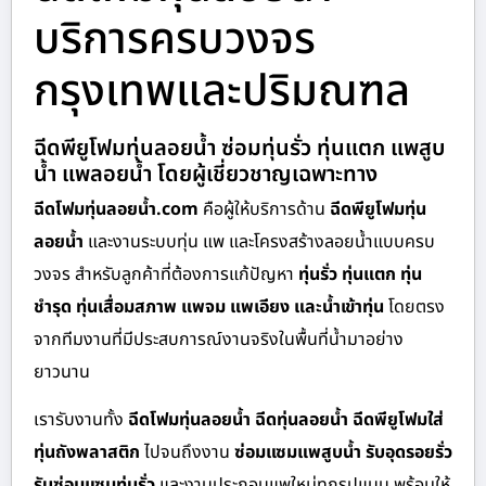
บริการครบวงจร
กรุงเทพและปริมณฑล
ฉีดพียูโฟมทุ่นลอยน้ำ ซ่อมทุ่นรั่ว ทุ่นแตก แพสูบ
น้ำ แพลอยน้ำ โดยผู้เชี่ยวชาญเฉพาะทาง
ฉีดโฟมทุ่นลอยน้ำ.com
คือผู้ให้บริการด้าน
ฉีดพียูโฟมทุ่น
ลอยน้ำ
และงานระบบทุ่น แพ และโครงสร้างลอยน้ำแบบครบ
วงจร สำหรับลูกค้าที่ต้องการแก้ปัญหา
ทุ่นรั่ว ทุ่นแตก ทุ่น
ชำรุด ทุ่นเสื่อมสภาพ แพจม แพเอียง และน้ำเข้าทุ่น
โดยตรง
จากทีมงานที่มีประสบการณ์งานจริงในพื้นที่น้ำมาอย่าง
ยาวนาน
เรารับงานทั้ง
ฉีดโฟมทุ่นลอยน้ำ ฉีดทุ่นลอยน้ำ ฉีดพียูโฟมใส่
ทุ่นถังพลาสติก
ไปจนถึงงาน
ซ่อมแซมแพสูบน้ำ รับอุดรอยรั่ว
รับซ่อมแซมทุ่นรั่ว
และงานประกอบแพใหม่ทุกรูปแบบ พร้อมให้