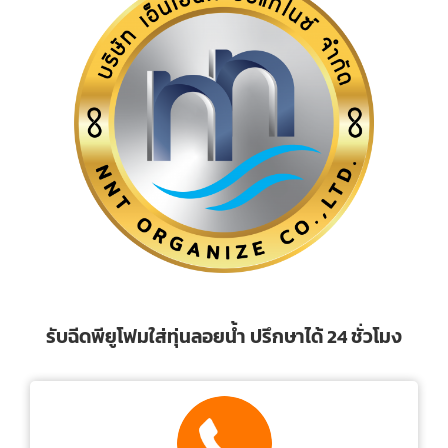
รับฉีดพียูโฟมใส่ทุ่นลอยน้ำ ปรึกษาได้ 24 ชั่วโมง