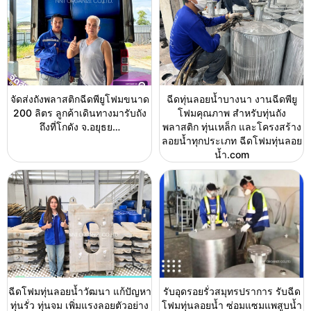
จัดส่งถังพลาสติกฉีดพียูโฟมขนาด
ฉีดทุ่นลอยน้ำบางนา งานฉีดพียู
200 ลิตร ลูกค้าเดินทางมารับถัง
โฟมคุณภาพ สำหรับทุ่นถัง
ถึงที่โกดัง จ.อยุธย…
พลาสติก ทุ่นเหล็ก และโครงสร้าง
ลอยน้ำทุกประเภท ฉีดโฟมทุ่นลอย
น้ำ.com
ฉีดโฟมทุ่นลอยน้ำวัฒนา แก้ปัญหา
รับอุดรอยรั่วสมุทรปราการ รับฉีด
ทุ่นรั่ว ทุ่นจม เพิ่มแรงลอยตัวอย่าง
โฟมทุ่นลอยน้ำ ซ่อมแซมแพสูบน้ำ