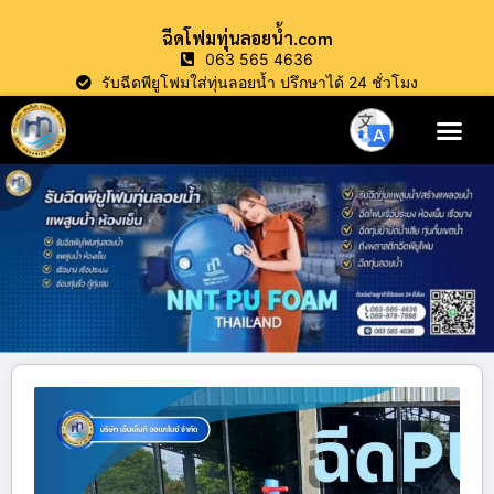
ฉีดโฟมทุ่นลอยน้ำ.com
063 565 4636
รับฉีดพียูโฟมใส่ทุ่นลอยน้ำ ปรึกษาได้ 24 ชั่วโมง