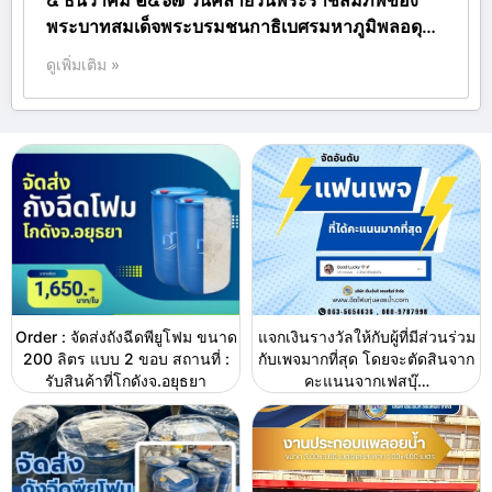
๕ ธันวาคม ๒๕๖๗ วันคล้ายวันพระราชสมภพของ
พระบาทสมเด็จพระบรมชนกาธิเบศรมหาภูมิพลอดุ…
ดูเพิ่มเติม »
Order : จัดส่งถังฉีดพียูโฟม ขนาด
แจกเงินรางวัลให้กับผู้ที่มีส่วนร่วม
200 ลิตร แบบ 2 ขอบ สถานที่ :
กับเพจมากที่สุด โดยจะตัดสินจาก
รับสินค้าที่โกดังจ.อยุธยา
คะแนนจากเฟสบุ๊…