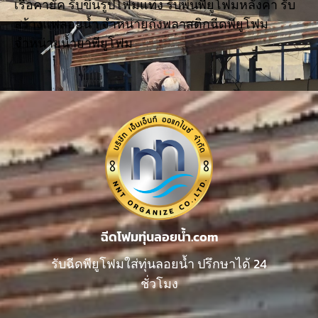
เรือคายัค รับขึ้นรูปโฟมแท่ง รับพ่นพียูโฟมหลังคา รับ
สร้างแพลอยน้ำ จำหน่ายถังพลาสติกฉีดพียูโฟม
จำหน่ายน้ำยาพียูโฟม
ฉีดโฟมทุ่นลอยน้ำ.com
รับฉีดพียูโฟมใส่ทุ่นลอยน้ำ ปรึกษาได้ 24
ชั่วโมง