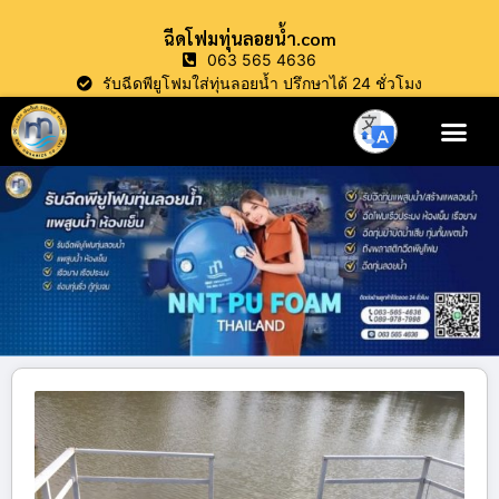
ฉีดโฟมทุ่นลอยน้ำ.com
063 565 4636
รับฉีดพียูโฟมใส่ทุ่นลอยน้ำ ปรึกษาได้ 24 ชั่วโมง