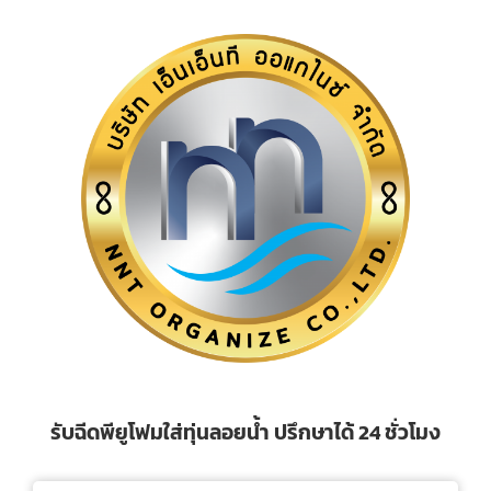
รับฉีดพียูโฟมใส่ทุ่นลอยน้ำ ปรึกษาได้ 24 ชั่วโมง