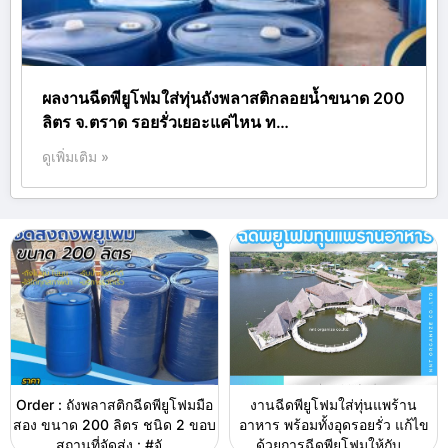
ผลงานฉีดพียูโฟมใส่ทุ่นถังพลาสติกลอยน้ำขนาด 200
ลิตร จ.ตราด รอยรั่วเยอะแค่ไหน ท…
ดูเพิ่มเติม »
Order : ถังพลาสติกฉีดพียูโฟมมือ
งานฉีดพียูโฟมใส่ทุ่นแพร้าน
สอง ขนาด 200 ลิตร ชนิด 2 ขอบ
อาหาร พร้อมทั้งอุดรอยรั่ว แก้ไข
สถานที่จัดส่ง : #จั…
ด้วยการฉีดพียูโฟมให้กับ…