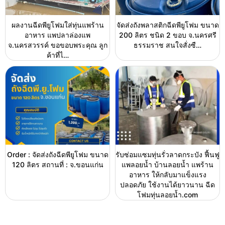
ผลงานฉีดพียูโฟมใส่ทุ่นแพร้าน
จัดส่งถังพลาสติกฉีดพียูโฟม ขนาด
อาหาร แพปลาล่องแพ
200 ลิตร ชนิด 2 ขอบ จ.นครศรี
จ.นครสวรรค์ ขอขอบพระคุณ ลูก
ธรรมราช สนใจสั่งซื…
ค้าที่ไ…
Order : จัดส่งถังฉีดพียูโฟม ขนาด
รับซ่อมแซมทุ่นรั่วลาดกระบัง ฟื้นฟู
120 ลิตร สถานที่ : จ.ขอนแก่น
แพลอยน้ำ บ้านลอยน้ำ แพร้าน
อาหาร ให้กลับมาแข็งแรง
ปลอดภัย ใช้งานได้ยาวนาน ฉีด
โฟมทุ่นลอยน้ำ.com