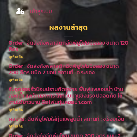
เข้าสู่ระบบ
ผลงานล่าสุด
Order : จัดส่งถังพลาสติกฉีดพียูโฟมมือสอง ขนาด 120
ลิตร
ดูเพิ่มเติม
Order : จัดส่งถังพลาสติกฉีดพียูโฟมมือสอง ขนาด
200 ลิตร ชนิด 2 ขอบ สถานที่ : จ.ระยอง
ดูเพิ่มเติม
รับอุดรอยรั่วป้อมปราบศัตรูพ่าย ฟื้นฟูแพลอยน้ำ บ้าน
ลอยน้ำ แพร้านอาหาร ให้กลับมาแข็งแรง ปลอดภัย ใช้
งานได้ยาวนาน ฉีดโฟมทุ่นลอยน้ำ.com
ดูเพิ่มเติม
ผลงาน : ฉีดพียูโฟมใส่ทุ่นแพสูบน้ำ สถานที่ : จ.ร้อยเอ็ด
ดูเพิ่มเติม
Order : จัดส่งถังฉีดพียูโฟม ขนาด 200 ลิตร แบบ 2