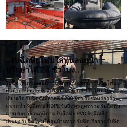
..รับฉีดพียูโฟมใส่ทุ่นลอยน้ำ
ปรึกษาได้ 24 ชั่วโมง..
รับฉีดโฟมทุ่นลอยน้ำ รับฉีดทุ่นกั้นเขตน้ำ รับฉีดโฟม
ทุ่นบำบัดน้ำเสีย รับฉีดโฟมถังเหล็ก รับฉีดโฟมโป๊ะ
เทียบเรือ รับฉีดถังพลาสติก 200 ลิตร รับซ่อมรอยรั่ว
แพจมน้ำ รับฉีดท่อ HDPE รับฉีดทุ่นดูดทราย รับฉีดทุ่น
การประปาส่วนภูมิภาค รับฉีดท่อ PVC รับฉีดเรือ
ประมง รับฉีดโฟมใต้ถุนบ้านทรุด รับฉีดเรือยาง รับฉีด