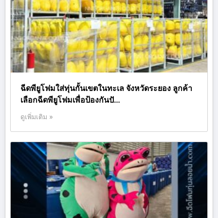
ฉีดพียูโฟมใส่ทุ่นกั้นเขตในทะเล จังหวัดระยอง ลูกค้า
เลือกฉีดพียูโฟมเพื่อป้องกันปั…
ดูเพิ่มเติม »