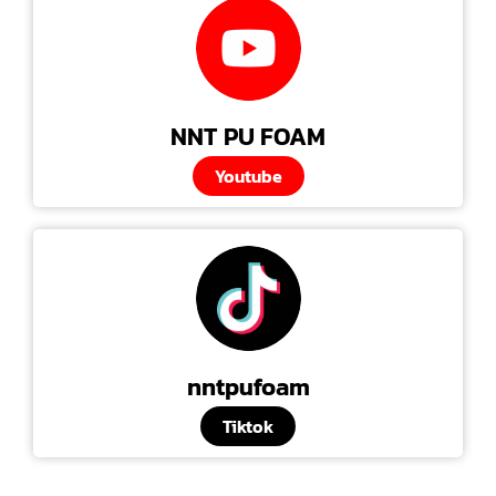
NNT PU FOAM
Youtube
nntpufoam
Tiktok