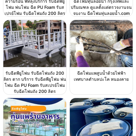
ความร้อน พัทลุงบริการ รับฉีดพียู
ฉีดโฟมทุ่นลอยน้ำ กรุงเทพและ
โฟม พ่นโฟม ฉีด PU Foam รับส
ปริมณฑล ดูแลตั้งแต่ตรวจงานจน
เปรย์โฟม รับฉีดโฟมถัง 200 ลิตร
จบงาน ฉีดโฟมทุ่นลอยน้ำ.com
รับฉีดพียูโฟม รับฉีดโฟมถัง 200
ฉีดโฟมแพสูบน้ำด้วยไฟฟ้า
ลิตร ตาก บริการ รับฉีดพียูโฟม พ่น
เทศบาลตำบลปะโค หนองคาย
โฟม ฉีด PU Foam รับสเปรย์โฟม
รับฉีดโฟมถัง 200 ลิตร