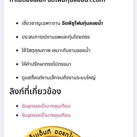
เชี่ยวชาญเฉพาะงาน
ฉีดพียูโฟมทุ่นลอยน้ำ
ประสบการณ์งานแพและทุ่นโดยตรง
ใช้วัสดุคุณภาพ เหมาะกับงานลอยน้ำ
ให้คำปรึกษาตรงไปตรงมา
ดูแลตั้งแต่งานเล็กจนถึงงานระบบใหญ่
ลิงก์ที่เกี่ยวข้อง
รับอุดรอยรั่วบางขุนเทียน
รับอุดรอยรั่วบางขุนเทียน