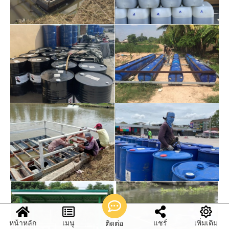
หน้าหลัก
เมนู
แชร์
เพิ่มเติม
ติดต่อ