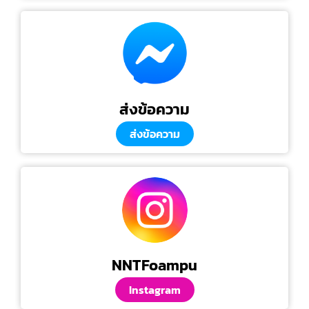
ส่งข้อความ
ส่งข้อความ
NNTFoampu
Instagram