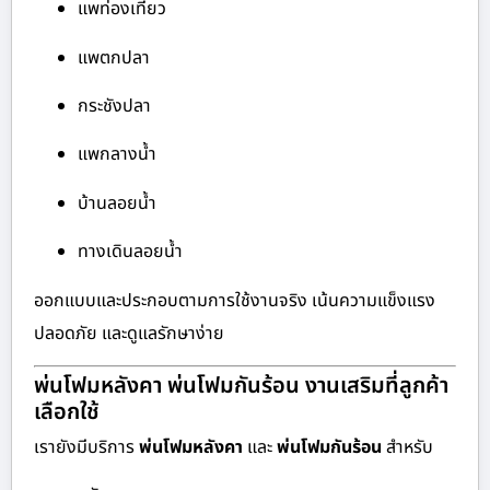
แพท่องเที่ยว
แพตกปลา
กระชังปลา
แพกลางน้ำ
บ้านลอยน้ำ
ทางเดินลอยน้ำ
ออกแบบและประกอบตามการใช้งานจริง เน้นความแข็งแรง
ปลอดภัย และดูแลรักษาง่าย
พ่นโฟมหลังคา พ่นโฟมกันร้อน งานเสริมที่ลูกค้า
เลือกใช้
เรายังมีบริการ
พ่นโฟมหลังคา
และ
พ่นโฟมกันร้อน
สำหรับ