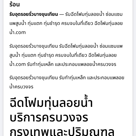
ร้อน
รับอุดรอยรั่วบางขุนเทียน
— รับฉีดโฟมทุ่นลอยน้ำ ซ่อมแซม
แพสูบน้ำ ทุ่นแตก ทุ่นชำรุด ครบจบในที่เดียว ฉีดโฟมทุ่นลอย
น้ำ.com
รับอุดรอยรั่วบางขุนเทียน รับฉีดโฟมทุ่นลอยน้ำ ซ่อมแซมแพ
สูบน้ำ ทุ่นแตก ทุ่นชำรุด ครบจบในที่เดียว ฉีดโฟมทุ่นลอย
น้ำ.com รับทำทุ่นเหล็ก และประกอบแพลอยน้ำครบวงจร
รับอุดรอยรั่วบางขุนเทียน รับทำทุ่นเหล็ก และประกอบแพลอย
น้ำครบวงจร
ฉีดโฟมทุ่นลอยน้ำ
บริการครบวงจร
กรุงเทพและปริมณฑล