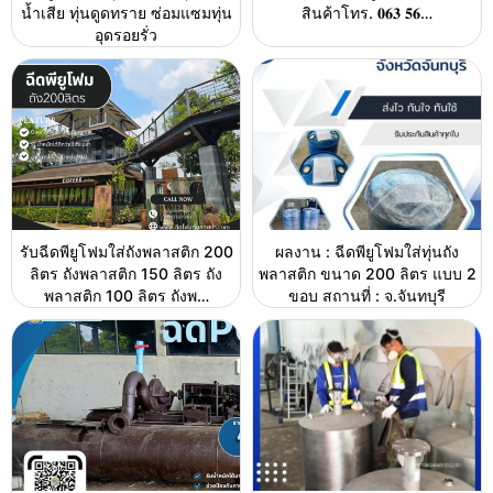
น้ำเสีย ทุ่นดูดทราย ซ่อมแซมทุ่น
สินค้าโทร. 𝟎𝟔𝟑 𝟓𝟔…
อุดรอยรั่ว
รับฉีดพียูโฟมใส่ถังพลาสติก 200
ผลงาน : ฉีดพียูโฟมใส่ทุ่นถัง
ลิตร ถังพลาสติก 150 ลิตร ถัง
พลาสติก ขนาด 200 ลิตร แบบ 2
พลาสติก 100 ลิตร ถังพ…
ขอบ สถานที่ : จ.จันทบุรี