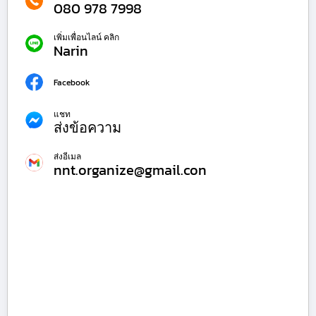
080 978 7998
เพิ่มเพื่อนไลน์ คลิก
Narin
Facebook
แชท
ส่งข้อความ
ส่งอีเมล
nnt.organize@gmail.con