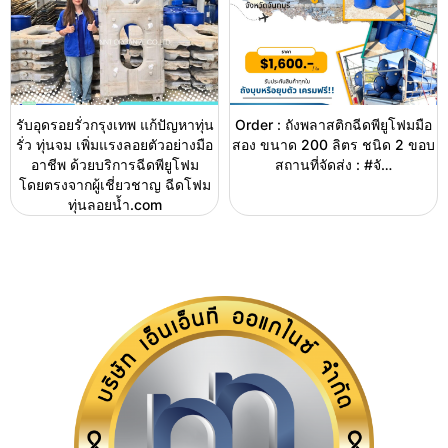
รับอุดรอยรั่วกรุงเทพ แก้ปัญหาทุ่น
Order : ถังพลาสติกฉีดพียูโฟมมือ
รั่ว ทุ่นจม เพิ่มแรงลอยตัวอย่างมือ
สอง ขนาด 200 ลิตร ชนิด 2 ขอบ
อาชีพ ด้วยบริการฉีดพียูโฟม
สถานที่จัดส่ง : #จั…
โดยตรงจากผู้เชี่ยวชาญ ฉีดโฟม
ทุ่นลอยน้ำ.com