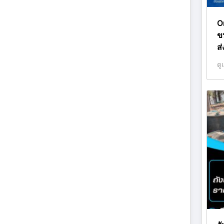
O
ข
ส
ดู