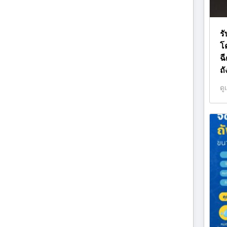
ร
โ
ฉ
ถ
ดู