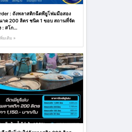
rder : ถังพลาสติกฉีดพียูโฟมมือสอง
นาด 200 ลิตร ชนิด 1 ขอบ สถานที่จัด
่ง : #โก…
เพิ่มเติม »