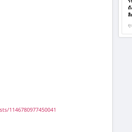
ร
ถ
ล
ดู
sts/1146780977450041