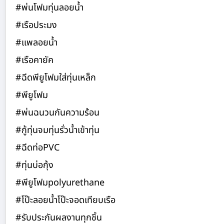
#พ่นโฟมทุ่นลอยน้ำ
#เรือประมง
#แพลอยน้ำ
#เรือคายัค
#ฉีดพียูโฟมใส่ทุ่นเหล็ก
#พียูโฟม
#พ่นฉนวนกันความร้อน
#กู้ทุ่นจมทุ่นรั่วน้ำเข้าทุ่น
#ฉีดท่อPVC
#ทุ่นบ่อกุ้ง
#พียูโฟมpolyurethane
#โป๊ะลอยน้ำโป๊ะจอดเทียบเรือ
#รับประกันผลงานทุกชิ้น