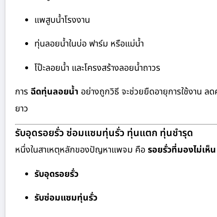
แพสูบน้ำโรงงาน
ทุ่นลอยน้ำในบ่อ ฟาร์ม หรือแม่น้ำ
โป๊ะลอยน้ำ และโครงสร้างลอยน้ำถาวร
การ
ฉีดทุ่นลอยน้ำ
อย่างถูกวิธี จะช่วยยืดอายุการใช้งาน 
ยาว
รับอุดรอยรั่ว ซ่อมแซมทุ่นรั่ว ทุ่นแตก ทุ่นชำรุด
หนึ่งในสาเหตุหลักของปัญหาแพจม คือ
รอยรั่วที่มองไม่เห็น
รับอุดรอยรั่ว
รับซ่อมแซมทุ่นรั่ว