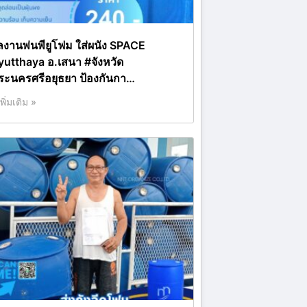
ลงานพ่นพียูโฟม ใส่ผนัง SPACE
yutthaya อ.เสนา #จังหวัด
ระนครศรีอยุธยา ป้องกันกา…
เพิ่มเติม »