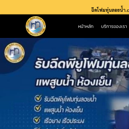
ฉีดโฟมทุ่นลอยน้ำ
หน้าหลัก
บริการของเรา