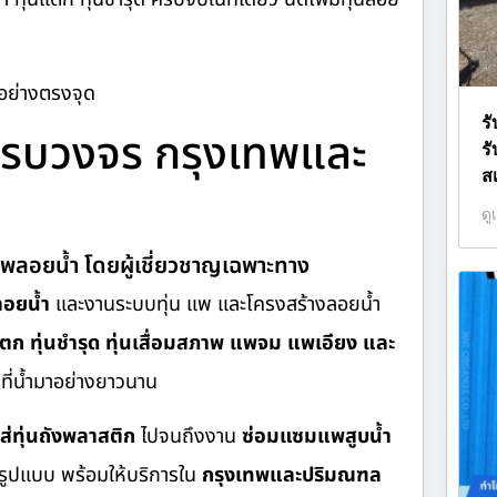
มอย่างตรงจุด
ร
รครบวงจร กรุงเทพและ
ร
ส
ดู
ำ แพลอยน้ำ โดยผู้เชี่ยวชาญเฉพาะทาง
ลอยน้ำ
และงานระบบทุ่น แพ และโครงสร้างลอยน้ำ
่นแตก ทุ่นชำรุด ทุ่นเสื่อมสภาพ แพจม แพเอียง และ
ี่น้ำมาอย่างยาวนาน
ส่ทุ่นถังพลาสติก
ไปจนถึงงาน
ซ่อมแซมแพสูบน้ำ
ูปแบบ พร้อมให้บริการใน
กรุงเทพและปริมณฑล