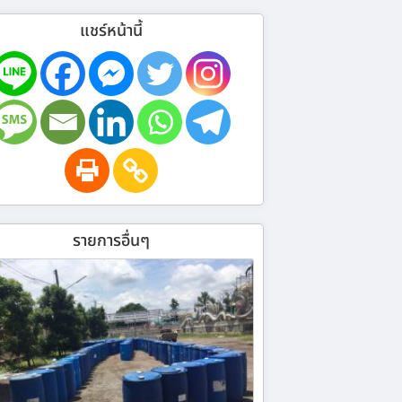
แชร์หน้านี้
รายการอื่นๆ