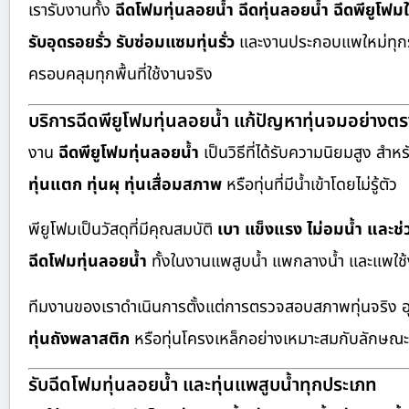
เรารับงานทั้ง
ฉีดโฟมทุ่นลอยน้ำ ฉีดทุ่นลอยน้ำ ฉีดพียูโฟมใ
รับอุดรอยรั่ว รับซ่อมแซมทุ่นรั่ว
และงานประกอบแพใหม่ทุกร
ครอบคลุมทุกพื้นที่ใช้งานจริง
บริการฉีดพียูโฟมทุ่นลอยน้ำ แก้ปัญหาทุ่นจมอย่างตร
งาน
ฉีดพียูโฟมทุ่นลอยน้ำ
เป็นวิธีที่ได้รับความนิยมสูง สำหร
ทุ่นแตก ทุ่นผุ ทุ่นเสื่อมสภาพ
หรือทุ่นที่มีน้ำเข้าโดยไม่รู้ตัว
พียูโฟมเป็นวัสดุที่มีคุณสมบัติ
เบา แข็งแรง ไม่อมน้ำ และช
ฉีดโฟมทุ่นลอยน้ำ
ทั้งในงานแพสูบน้ำ แพกลางน้ำ และแพใช้
ทีมงานของเราดำเนินการตั้งแต่การตรวจสอบสภาพทุ่นจริง 
ทุ่นถังพลาสติก
หรือทุ่นโครงเหล็กอย่างเหมาะสมกับลักษณ
รับฉีดโฟมทุ่นลอยน้ำ และทุ่นแพสูบน้ำทุกประเภท