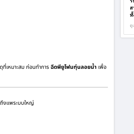
ร
ส
ท
ดู
ดุที่เหมาะสม ก่อนทำการ
ฉีดพียูโฟมทุ่นลอยน้ำ
เพื่อ
จนถึงแพระบบใหญ่