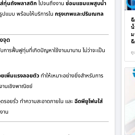
ส่ทุ่นถังพลาสติก
ไปจนถึงงาน
ซ่อมแซมแพสูบน้ำ
ูปแบบ พร้อมให้บริการใน
กรุงเทพและปริมณฑล
ฉ
น
ม
งจุด
ฉ
ับการฟื้นฟูทุ่นที่เกิดปัญหาใช้งานมานาน ไม่ว่าจะเป็น
ดู
่วยเพิ่มแรงลอยตัว
ทำให้เหมาะอย่างยิ่งสำหรับการ
งานเชิงพาณิชย์
อุดรอยรั่ว ทำความสะอาดภายใน และ
ฉีดพียูโฟมใส่
ะงาน