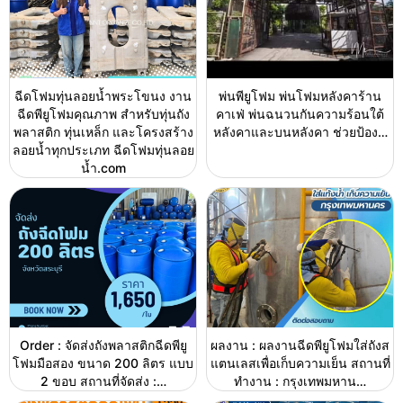
ฉีดโฟมทุ่นลอยน้ำพระโขนง งาน
พ่นพียูโฟม พ่นโฟมหลังคาร้าน
ฉีดพียูโฟมคุณภาพ สำหรับทุ่นถัง
คาเฟ่ พ่นฉนวนกันความร้อนใต้
พลาสติก ทุ่นเหล็ก และโครงสร้าง
หลังคาและบนหลังคา ช่วยป้อง…
ลอยน้ำทุกประเภท ฉีดโฟมทุ่นลอย
น้ำ.com
Order : จัดส่งถังพลาสติกฉีดพียู
ผลงาน : ผลงานฉีดพียูโฟมใส่ถังส
โฟมมือสอง ขนาด 200 ลิตร แบบ
แตนเลสเพื่อเก็บความเย็น สถานที่
2 ขอบ สถานที่จัดส่ง :…
ทำงาน : กรุงเทพมหาน…