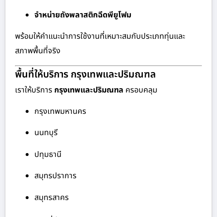
จำหน่ายถังพลาสติกฉีดพียูโฟม
พร้อมให้คำแนะนำการใช้งานที่เหมาะสมกับประเภททุ่นและ
สภาพพื้นที่จริง
พื้นที่ให้บริการ กรุงเทพและปริมณฑล
เราให้บริการ
กรุงเทพและปริมณฑล
ครอบคลุม
กรุงเทพมหานคร
นนทบุรี
ปทุมธานี
สมุทรปราการ
สมุทรสาคร