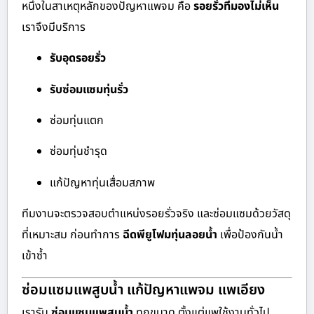
หนึ่งในสาเหตุหลักของปัญหาแพจม คือ
รอยรั่วที่มองไม่เห็น
เราจึงมีบริการ
รับอุดรอยรั่ว
รับซ่อมแซมทุ่นรั่ว
ซ่อมทุ่นแตก
ซ่อมทุ่นชำรุด
แก้ปัญหาทุ่นเสื่อมสภาพ
ทีมงานจะตรวจสอบตำแหน่งรอยรั่วจริง และซ่อมแซมด้วยวัสดุ
ที่เหมาะสม ก่อนทำการ
ฉีดพียูโฟมทุ่นลอยน้ำ
เพื่อป้องกันน้ำ
เข้าซ้ำ
ซ่อมแซมแพสูบน้ำ แก้ปัญหาแพจม แพเอียง
เรารับ
ซ่อมแซมแพสูบน้ำ
ทุกขนาด ตั้งแต่แพใช้งานทั่วไป