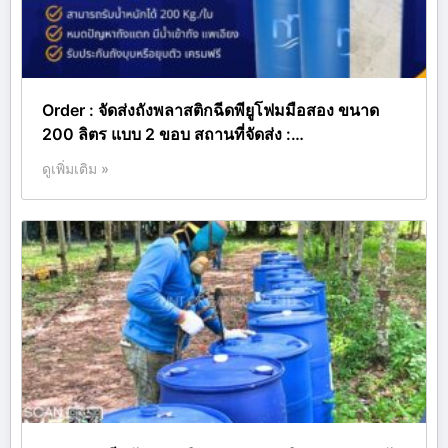
Order : จัดส่งถังพลาสติกฉีดพียูโฟมมือสอง ขนาด
200 ลิตร แบบ 2 ขอบ สถานที่จัดส่ง :…
ดูเพิ่มเติม »