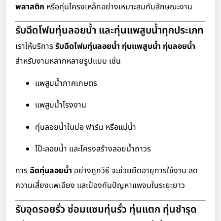
พลาสติก
หรือทุ่นโครงเหล็กอย่างเหมาะสมกับลักษณะงาน
รับฉีดโฟมทุ่นลอยน้ำ และทุ่นแพสูบน้ำทุกประเภท
เราให้บริการ
รับฉีดโฟมทุ่นลอยน้ำ ทุ่นแพสูบน้ำ ทุ่นลอยน้ำ
สำหรับงานหลากหลายรูปแบบ เช่น
แพสูบน้ำภาคเกษตร
แพสูบน้ำโรงงาน
ทุ่นลอยน้ำในบ่อ ฟาร์ม หรือแม่น้ำ
โป๊ะลอยน้ำ และโครงสร้างลอยน้ำถาวร
การ
ฉีดทุ่นลอยน้ำ
อย่างถูกวิธี จะช่วยยืดอายุการใช้งาน ลด
ความเสี่ยงแพเอียง และป้องกันปัญหาแพจมในระยะยาว
รับอุดรอยรั่ว ซ่อมแซมทุ่นรั่ว ทุ่นแตก ทุ่นชำรุด