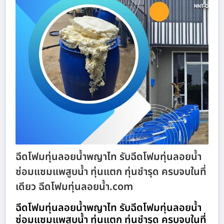
ฉีดโฟมทุ่นลอยน้ำพญาไท รับฉีดโฟมทุ่นลอยน้ำ
ซ่อมแซมแพสูบน้ำ ทุ่นแตก ทุ่นชำรุด ครบจบในที่
เดียว ฉีดโฟมทุ่นลอยน้ำ.com
ฉีดโฟมทุ่นลอยน้ำพญาไท รับฉีดโฟมทุ่นลอยน้ำ
ซ่อมแซมแพสูบน้ำ ทุ่นแตก ทุ่นชำรุด ครบจบในที่