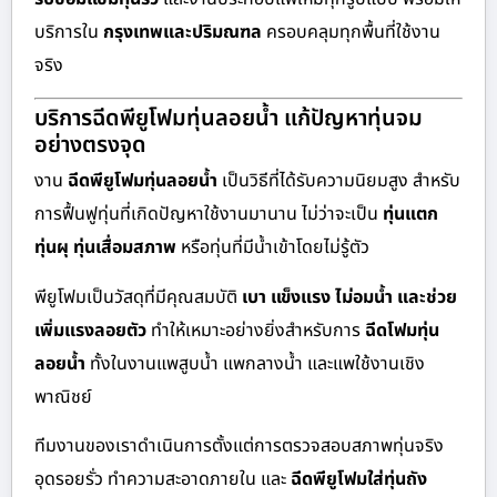
บริการใน
กรุงเทพและปริมณฑล
ครอบคลุมทุกพื้นที่ใช้งาน
จริง
บริการฉีดพียูโฟมทุ่นลอยน้ำ แก้ปัญหาทุ่นจม
อย่างตรงจุด
งาน
ฉีดพียูโฟมทุ่นลอยน้ำ
เป็นวิธีที่ได้รับความนิยมสูง สำหรับ
การฟื้นฟูทุ่นที่เกิดปัญหาใช้งานมานาน ไม่ว่าจะเป็น
ทุ่นแตก
ทุ่นผุ ทุ่นเสื่อมสภาพ
หรือทุ่นที่มีน้ำเข้าโดยไม่รู้ตัว
พียูโฟมเป็นวัสดุที่มีคุณสมบัติ
เบา แข็งแรง ไม่อมน้ำ และช่วย
เพิ่มแรงลอยตัว
ทำให้เหมาะอย่างยิ่งสำหรับการ
ฉีดโฟมทุ่น
ลอยน้ำ
ทั้งในงานแพสูบน้ำ แพกลางน้ำ และแพใช้งานเชิง
พาณิชย์
ทีมงานของเราดำเนินการตั้งแต่การตรวจสอบสภาพทุ่นจริง
อุดรอยรั่ว ทำความสะอาดภายใน และ
ฉีดพียูโฟมใส่ทุ่นถัง