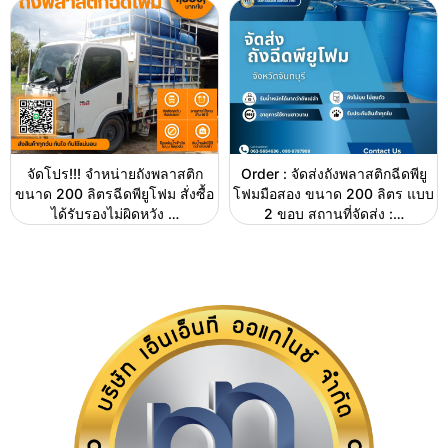
จัดโปร!!! จำหน่ายถังพลาสติก
Order : จัดส่งถังพลาสติกฉีดพียู
ขนาด 200 ลิตรฉีดพียูโฟม สั่งซื้อ
โฟมมือสอง ขนาด 200 ลิตร แบบ
ได้รับรองไม่ผิดหวัง …
2 ขอบ สถานที่จัดส่ง :…