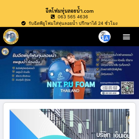
ฉีดโฟมทุ่นลอยน้ำ.com
063 565 4636
รับฉีดพียูโฟมใส่ทุ่นลอยน้ำ ปรึกษาได้ 24 ชั่วโมง