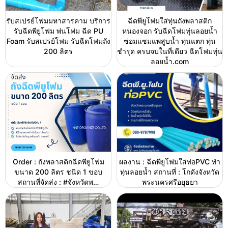
รับสเปรย์โฟมมหาสารคาม บริการ
ฉีดพียูโฟมใส่ทุ่นถังพลาสติก
รับฉีดพียูโฟม พ่นโฟม ฉีด PU
หนองจอก รับฉีดโฟมทุ่นลอยน้ำ
Foam รับสเปรย์โฟม รับฉีดโฟมถัง
ซ่อมแซมแพสูบน้ำ ทุ่นแตก ทุ่น
200 ลิตร
ชำรุด ครบจบในที่เดียว ฉีดโฟมทุ่น
ลอยน้ำ.com
Order : ถังพลาสติกฉีดพียูโฟม
ผลงาน : ฉีดพียูโฟมใส่ท่อPVC ทำ
ขนาด 200 ลิตร ชนิด 1 ขอบ
ทุ่นลอยน้ำ สถานที่ : โกดังจังหวัด
สถานที่จัดส่ง : #จังหวัดพ…
พระนครศรีอยุธยา