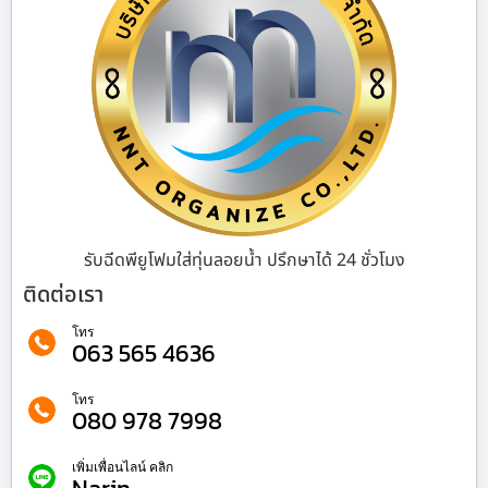
รับฉีดพียูโฟมใส่ทุ่นลอยน้ำ ปรึกษาได้ 24 ชั่วโมง
ติดต่อเรา
โทร
063 565 4636
โทร
080 978 7998
เพิ่มเพื่อนไลน์ คลิก