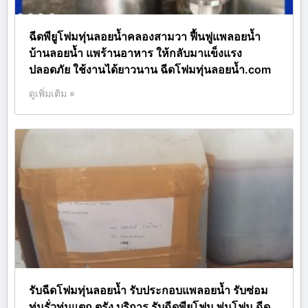
ฉีดพียูโฟมทุ่นลอยน้ำคลองสามวา ฟื้นฟูแพลอยน้ำ
บ้านลอยน้ำ แพร้านอาหาร ให้กลับมาแข็งแรง
ปลอดภัย ใช้งานได้ยาวนาน ฉีดโฟมทุ่นลอยน้ำ.com
ดูเพิ่มเติม »
รับฉีดโฟมทุ่นลอยน้ำ รับประกอบแพลอยน้ำ รับซ่อม
ทุ่นรั่วทุ่นแตก ตรัง บริการ รับฉีดพียูโฟม พ่นโฟม ฉีด