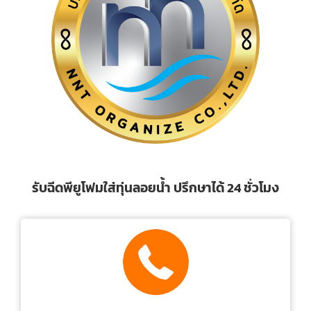
รับฉีดพียูโฟมใส่ทุ่นลอยน้ำ ปรึกษาได้ 24 ชั่วโมง