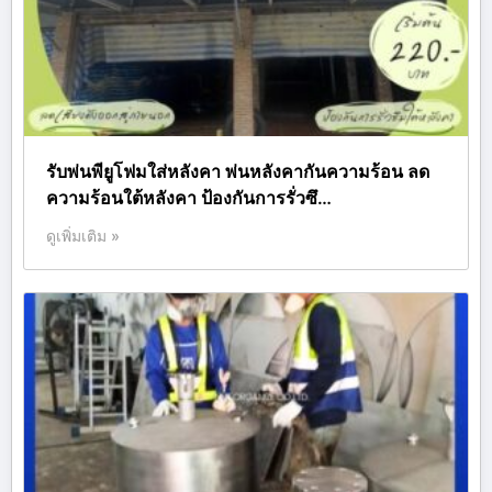
รับพ่นพียูโฟมใส่หลังคา พ่นหลังคากันความร้อน ลด
ความร้อนใต้หลังคา ป้องกันการรั่วซึ…
ดูเพิ่มเติม »