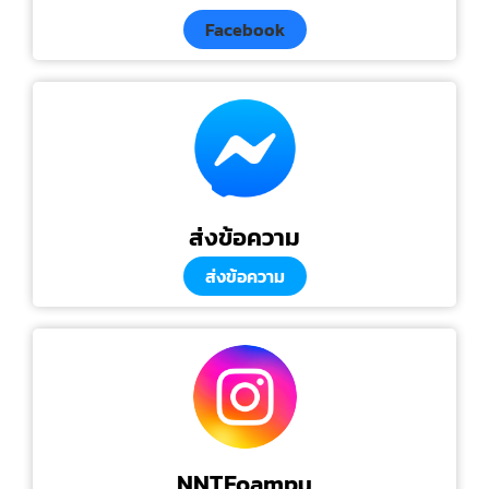
Facebook
ส่งข้อความ
ส่งข้อความ
NNTFoampu