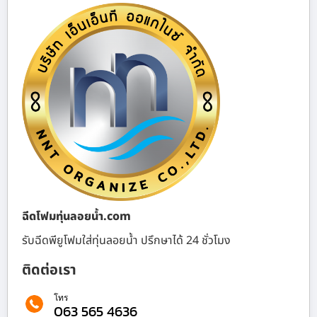
ฉีดโฟมทุ่นลอยน้ำ.com
รับฉีดพียูโฟมใส่ทุ่นลอยน้ำ ปรึกษาได้ 24 ชั่วโมง
ติดต่อเรา
โทร
063 565 4636