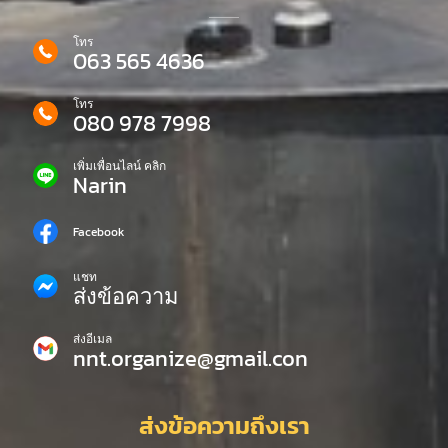
โทร
063 565 4636
โทร
080 978 7998
เพิ่มเพื่อนไลน์ คลิก
Narin
Facebook
แชท
ส่งข้อความ
ส่งอีเมล
nnt.organize@gmail.con
ส่งข้อความถึงเรา