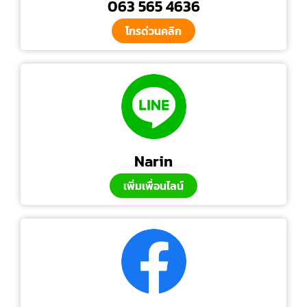
063 565 4636
โทรด่วนคลิก
Narin
เพิ่มเพื่อนไลน์