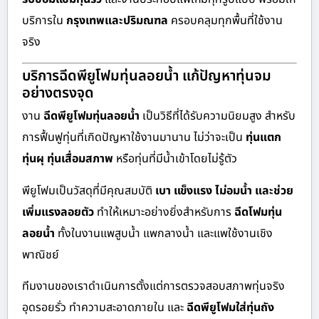
บริการใน
กรุงเทพและปริมณฑล
ครอบคลุมทุกพื้นที่ใช้งาน
จริง
บริการฉีดพียูโฟมทุ่นลอยน้ำ แก้ปัญหาทุ่นจม
อย่างตรงจุด
งาน
ฉีดพียูโฟมทุ่นลอยน้ำ
เป็นวิธีที่ได้รับความนิยมสูง สำหรับ
การฟื้นฟูทุ่นที่เกิดปัญหาใช้งานมานาน ไม่ว่าจะเป็น
ทุ่นแตก
ทุ่นผุ ทุ่นเสื่อมสภาพ
หรือทุ่นที่มีน้ำเข้าโดยไม่รู้ตัว
พียูโฟมเป็นวัสดุที่มีคุณสมบัติ
เบา แข็งแรง ไม่อมน้ำ และช่วย
เพิ่มแรงลอยตัว
ทำให้เหมาะอย่างยิ่งสำหรับการ
ฉีดโฟมทุ่น
ลอยน้ำ
ทั้งในงานแพสูบน้ำ แพกลางน้ำ และแพใช้งานเชิง
พาณิชย์
ทีมงานของเราดำเนินการตั้งแต่การตรวจสอบสภาพทุ่นจริง
อุดรอยรั่ว ทำความสะอาดภายใน และ
ฉีดพียูโฟมใส่ทุ่นถัง