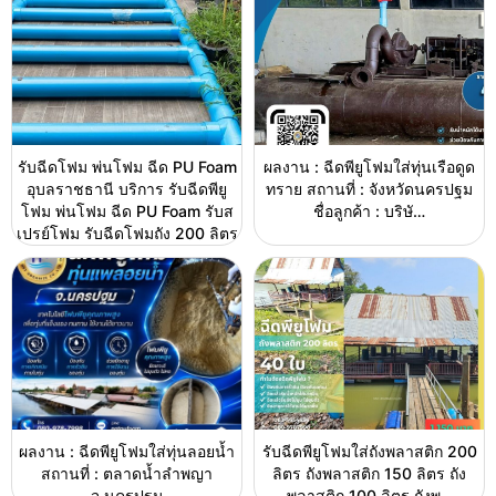
รับฉีดโฟม พ่นโฟม ฉีด PU Foam
ผลงาน : ฉีดพียูโฟมใส่ทุ่นเรือดูด
อุบลราชธานี บริการ รับฉีดพียู
ทราย สถานที่ : จังหวัดนครปฐม
โฟม พ่นโฟม ฉีด PU Foam รับส
ชื่อลูกค้า : บริษั…
เปรย์โฟม รับฉีดโฟมถัง 200 ลิตร
ผลงาน : ฉีดพียูโฟมใส่ทุ่นลอยน้ำ
รับฉีดพียูโฟมใส่ถังพลาสติก 200
สถานที่ : ตลาดน้ำลำพญา
ลิตร ถังพลาสติก 150 ลิตร ถัง
จ.นครปฐม
พลาสติก 100 ลิตร ถังพ…