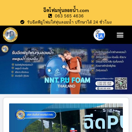
ฉีดโฟมทุ่นลอยน้ำ.com
063 565 4636
รับฉีดพียูโฟมใส่ทุ่นลอยน้ำ ปรึกษาได้ 24 ชั่วโมง