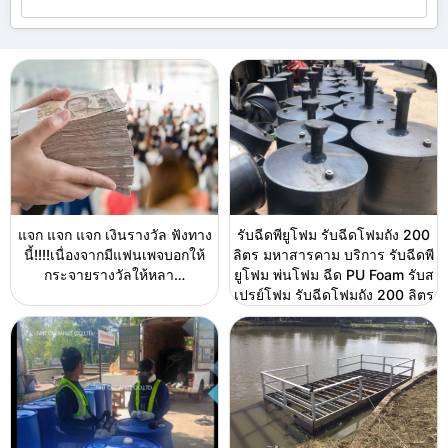
แจก แจก แจก เงินรางวัล ฟังทาง
รับฉีดพียูโฟม รับฉีดโฟมถัง 200
นี้!!!!เนื่องจากมีแฟนเพจบอกให้
ลิตร มหาสารคาม บริการ รับฉีดพี
กระจายรางวัลให้หลา…
ยูโฟม พ่นโฟม ฉีด PU Foam รับส
เปรย์โฟม รับฉีดโฟมถัง 200 ลิตร