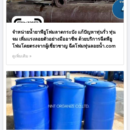
จำหน่ายน้ำยาพียูโฟมลาดกระบัง แก้ปัญหาทุ่นรั่ว ทุ่น
จม เพิ่มแรงลอยตัวอย่างมืออาชีพ ด้วยบริการฉีดพียู
โฟมโดยตรงจากผู้เชี่ยวชาญ ฉีดโฟมทุ่นลอยน้ำ.com
ดูเพิ่มเติม »