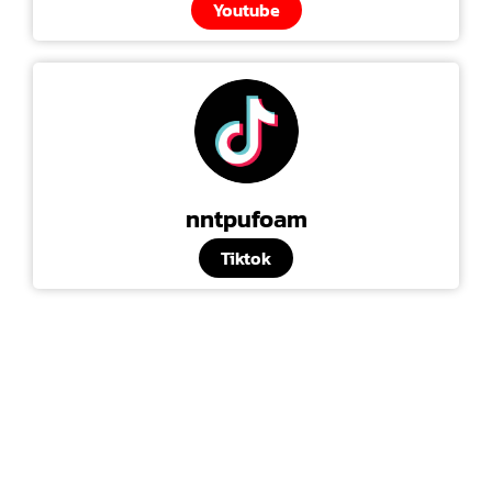
Youtube
nntpufoam
Tiktok