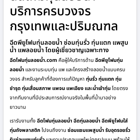
บริการครบวงจร
กรุงเทพและปริมณฑล
ฉีดพียูโฟมทุ่นลอยน้ำ ซ่อมทุ่นรั่ว ทุ่นแตก แพสูบ
น้ำ แพลอยน้ำ โดยผู้เชี่ยวชาญเฉพาะทาง
ฉีดโฟมทุ่นลอยน้ำ.com
คือผู้ให้บริการด้าน
ฉีดพียูโฟมทุ่น
ลอยน้ำ
และงานระบบทุ่น แพ และโครงสร้างลอยน้ำแบบครบ
วงจร สำหรับลูกค้าที่ต้องการแก้ปัญหา
ทุ่นรั่ว ทุ่นแตก ทุ่น
ชำรุด ทุ่นเสื่อมสภาพ แพจม แพเอียง และน้ำเข้าทุ่น
โดยตรง
จากทีมงานที่มีประสบการณ์งานจริงในพื้นที่น้ำมาอย่าง
ยาวนาน
เรารับงานทั้ง
ฉีดโฟมทุ่นลอยน้ำ ฉีดทุ่นลอยน้ำ ฉีดพียูโฟมใส่
ทุ่นถังพลาสติก
ไปจนถึงงาน
ซ่อมแซมแพสูบน้ำ รับอุดรอยรั่ว
รับซ่อมแซมทุ่นรั่ว
และงานประกอบแพใหม่ทุกรูปแบบ พร้อมให้