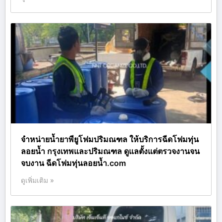
จำหน่ายน้ำยาพียูโฟมปริมณฑล ให้บริการฉีดโฟมทุ่น
ลอยน้ำ กรุงเทพและปริมณฑล ดูแลตั้งแต่ตรวจงานจน
จบงาน ฉีดโฟมทุ่นลอยน้ำ.com
ดูเพิ่มเติม »