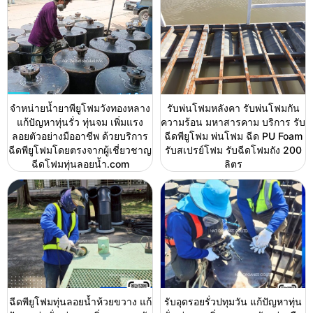
จำหน่ายน้ำยาพียูโฟมวังทองหลาง
รับพ่นโฟมหลังคา รับพ่นโฟมกัน
แก้ปัญหาทุ่นรั่ว ทุ่นจม เพิ่มแรง
ความร้อน มหาสารคาม บริการ รับ
ลอยตัวอย่างมืออาชีพ ด้วยบริการ
ฉีดพียูโฟม พ่นโฟม ฉีด PU Foam
ฉีดพียูโฟมโดยตรงจากผู้เชี่ยวชาญ
รับสเปรย์โฟม รับฉีดโฟมถัง 200
ฉีดโฟมทุ่นลอยน้ำ.com
ลิตร
ฉีดพียูโฟมทุ่นลอยน้ำห้วยขวาง แก้
รับอุดรอยรั่วปทุมวัน แก้ปัญหาทุ่น