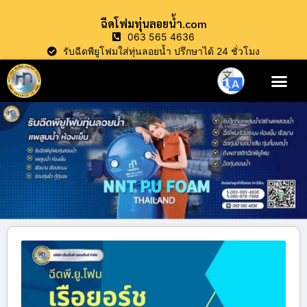
ฉีดโฟมทุ่นลอยน้ำ.com
063 565 4636
รับฉีดพียูโฟมใส่ทุ่นลอยน้ำ ปรึกษาได้ 24 ชั่วโมง