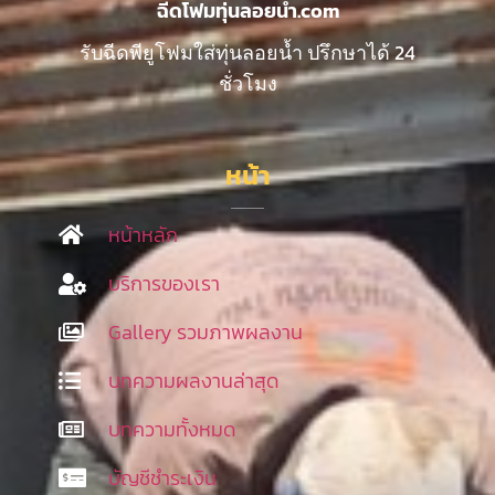
ฉีดโฟมทุ่นลอยน้ำ.com
รับฉีดพียูโฟมใส่ทุ่นลอยน้ำ ปรึกษาได้ 24
ชั่วโมง
หน้า
หน้าหลัก
บริการของเรา
Gallery รวมภาพผลงาน
บทความผลงานล่าสุด
บทความทั้งหมด
บัญชีชำระเงิน