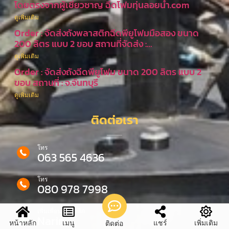
โดยตรงจากผู้เชี่ยวชาญ ฉีดโฟมทุ่นลอยน้ำ.com
ดูเพิ่มเติม
Order : จัดส่งถังพลาสติกฉีดพียูโฟมมือสอง ขนาด
200 ลิตร แบบ 2 ขอบ สถานที่จัดส่ง :…
ดูเพิ่มเติม
Order : จัดส่งถังฉีดพียูโฟม ขนาด 200 ลิตร แบบ 2
ขอบ สถานที่ : จ.จันทบุรี
ดูเพิ่มเติม
ติดต่อเรา
โทร
063 565 4636
โทร
080 978 7998
เพิ่มเพื่อนไลน์ คลิก
Narin
หน้าหลัก
เมนู
แชร์
เพิ่มเติม
ติดต่อ