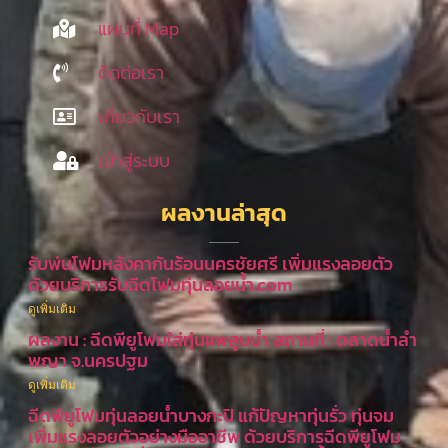
แผนที่ Map
ติดต่อเรา
เกี่ยวกับเรา
เข้าสู่ระบบ
ผลงานล่าสุด
รับพ่นโฟมหลังคากันร้อนนครชัยศรี เพิ่มแรงลอยตัว
ด้วยบริการรับฉีดโฟมทุ่นลอยน้ำ.com
ดูเพิ่มเติม
ผลงาน : ฉีดพียูโฟมใส่ทุ่นแพสูบน้ำ สถานที่ : ตลาดน้ำลำ
พญา จ.นครปฐม
ดูเพิ่มเติม
ฉีดพียูโฟมทุ่นลอยน้ำบางกะปิ แก้ปัญหาทุ่นรั่ว ทุ่นจม
เพิ่มแรงลอยตัวอย่างมืออาชีพ ด้วยบริการฉีดพียูโฟม