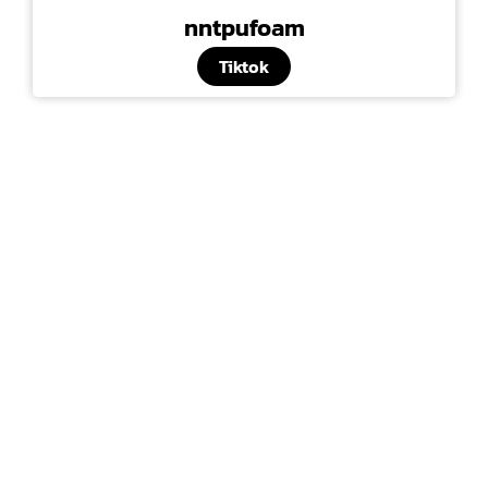
nntpufoam
Tiktok