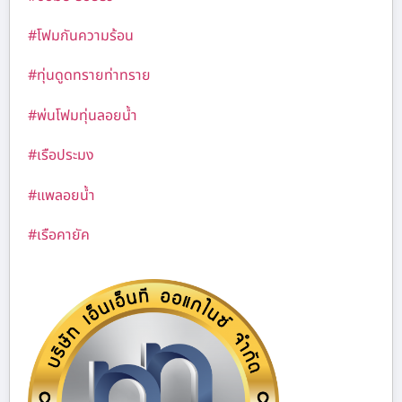
#โฟมกันความร้อน
#ทุ่นดูดทรายท่าทราย
#พ่นโฟมทุ่นลอยน้ำ
#เรือประมง
#แพลอยน้ำ
#เรือคายัค