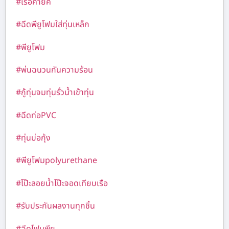
#เรือคายัค
#ฉีดพียูโฟมใส่ทุ่นเหล็ก
#พียูโฟม
#พ่นฉนวนกันความร้อน
#กู้ทุ่นจมทุ่นรั่วน้ำเข้าทุ่น
#ฉีดท่อPVC
#ทุ่นบ่อกุ้ง
#พียูโฟมpolyurethane
#โป๊ะลอยน้ำโป๊ะจอดเทียบเรือ
#รับประกันผลงานทุกชิ้น
#ฉีดโฟมพียู