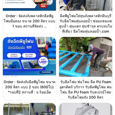
Order : จัดส่งถังพลาสติกฉีดพียู
ฉีดพียูโฟมใส่ทุ่นถังพลาสติกมีนบุรี
โฟมมือสอง ขนาด 200 ลิตร แบบ
รับฉีดโฟมทุ่นลอยน้ำ ซ่อมแซมแพ
1 ขอบ สถานที่จัดส่ง …
สูบน้ำ ทุ่นแตก ทุ่นชำรุด ครบจบใน
ที่เดียว ฉีดโฟมทุ่นลอยน้ำ.com
Order : จัดส่งถังฉีดพียูโฟม ขนาด
รับฉีดโฟม พ่นโฟม ฉีด PU Foam
200 ลิตร แบบ 2 ขอบ (600ใบ)
อุตรดิตถ์ บริการ รับฉีดพียูโฟม พ่น
*รอบที่2 สถานที่ : จ.ร้อยเอ็ด
โฟม ฉีด PU Foam รับสเปรย์โฟม
รับฉีดโฟมถัง 200 ลิตร