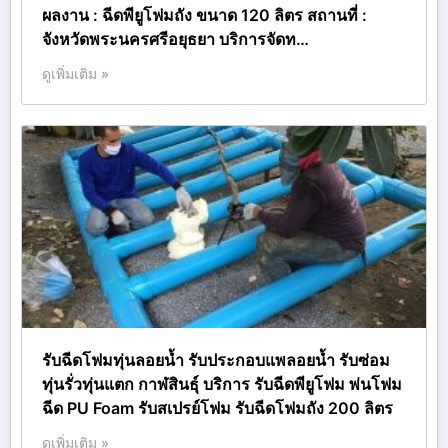
ผลงาน : ฉีดพียูโฟมถัง ขนาด 120 ลิตร สถานที่ :
จังหวัดพระนครศรีอยุธยา บริการจัดท…
ดูเพิ่มเติม »
รับฉีดโฟมทุ่นลอยน้ำ รับประกอบแพลอยน้ำ รับซ่อม
ทุ่นรั่วทุ่นแตก กาฬสินธุ์ บริการ รับฉีดพียูโฟม พ่นโฟม
ฉีด PU Foam รับสเปรย์โฟม รับฉีดโฟมถัง 200 ลิตร
ดูเพิ่มเติม »