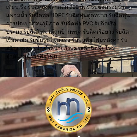
เทียบเรือ รับฉีดถังพลาสติก 200 ลิตร รับซ่อมรอยรั่ว
แพจมน้ำ รับฉีดท่อ HDPE รับฉีดทุ่นดูดทราย รับฉีดทุ่น
การประปาส่วนภูมิภาค รับฉีดท่อ PVC รับฉีดเรือ
ประมง รับฉีดโฟมใต้ถุนบ้านทรุด รับฉีดเรือยาง รับฉีด
เรือคายัค รับขึ้นรูปโฟมแท่ง รับพ่นพียูโฟมหลังคา รับ
สร้างแพลอยน้ำ จำหน่ายถังพลาสติกฉีดพียูโฟม
จำหน่ายน้ำยาพียูโฟม