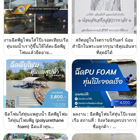
งานฉีดพียูโฟมใส่โป๊ะจอดเทียบเรือ
สถิตอยู่ในใจตราบนิรันดร์ น้อม
ทุ่นจมน้ำเรากู้ขึ้นให้ได้คะฉีดพียู
สำนึกในพระมหากรุณาธิคุณอันหา
โฟมแล้วยืดอาย…
ที่สุดมิได้
ฉีดโฟมใส่ทุ่นแพสูบน้ำ ฉีดพียูโฟม
ผลงาน : ฉีดพียูโฟมใส่ทุ่นโป๊ะจอด
ใส่ทุ่น/โฟมพียู (polyurethane
เรือ สถานที่ : จังหวัดสมุทรปราการ
foam) ฉีดแล้วทุ่น…
ชื่อลูกค้า : …