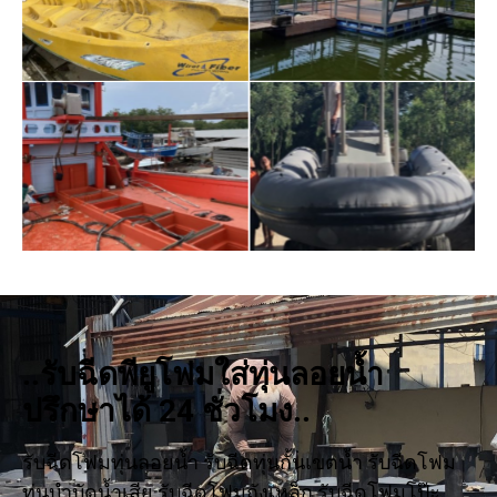
..รับฉีดพียูโฟมใส่ทุ่นลอยน้ำ
ปรึกษาได้ 24 ชั่วโมง..
รับฉีดโฟมทุ่นลอยน้ำ รับฉีดทุ่นกั้นเขตน้ำ รับฉีดโฟม
ทุ่นบำบัดน้ำเสีย รับฉีดโฟมถังเหล็ก รับฉีดโฟมโป๊ะ