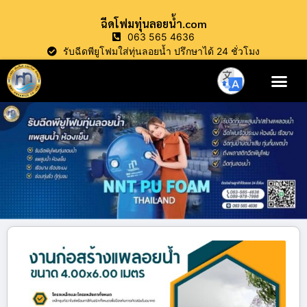
ฉีดโฟมทุ่นลอยน้ำ.com
063 565 4636
รับฉีดพียูโฟมใส่ทุ่นลอยน้ำ ปรึกษาได้ 24 ชั่วโมง