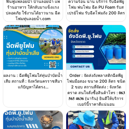
ฟื้นฟูแพลอยน้ำ บ้านลอยน้ำ แพ
ความร้อน น่าน บริการ รับฉีดพียู
ร้านอาหาร ให้กลับมาแข็งแรง
โฟม พ่นโฟม ฉีด PU Foam รับส
ปลอดภัย ใช้งานได้ยาวนาน ฉีด
เปรย์โฟม รับฉีดโฟมถัง 200 ลิตร
โฟมทุ่นลอยน้ำ.com
ผลงาน : ฉีดพียูโฟมใส่ทุ่นบำบัดน้ำ
Order : จัดส่งถังพลาสติกฉีดพียู
เสีย สถานที่ : จังหวัดนครราชสีมา
โฟมมือสอง ขนาด 200 ลิตร ชนิด
แก้ปัญหาได้ตรง…
2 ขอบ สถานที่จัดส่ง : จังหวัด
ตราด สนใจสั่งซื้อสินค้าโทร : 𝟎𝟔𝟑
𝟓𝟔𝟓 𝟒𝟔𝟑𝟔 (นาริน) ยินดีให้บริการ
เบอร์นี้ราคาดีแน่นอน