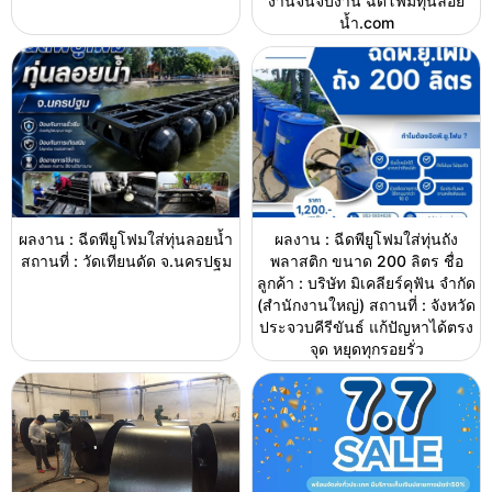
งานจนจบงาน ฉีดโฟมทุ่นลอย
น้ำ.com
ผลงาน : ฉีดพียูโฟมใส่ทุ่นลอยน้ำ
ผลงาน : ฉีดพียูโฟมใส่ทุ่นถัง
สถานที่ : วัดเทียนดัด จ.นครปฐม
พลาสติก ขนาด 200 ลิตร ชื่อ
ลูกค้า : บริษัท มิเคลียร์คุฟัน จำกัด
(สำนักงานใหญ่) สถานที่ : จังหวัด
ประจวบคีรีขันธ์ แก้ปัญหาได้ตรง
จุด หยุดทุกรอยรั่ว