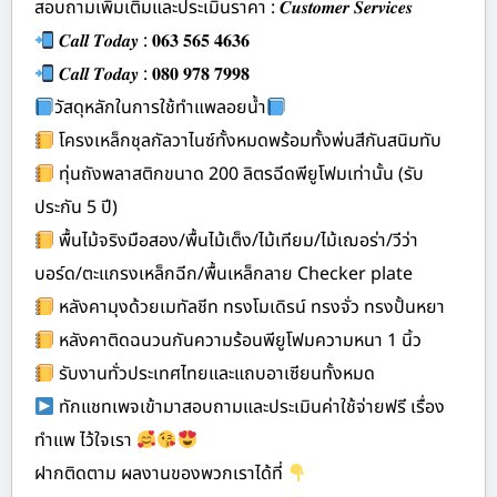
สอบถามเพิ่มเติมและประเมินราคา : 𝑪𝒖𝒔𝒕𝒐𝒎𝒆𝒓 𝑺𝒆𝒓𝒗𝒊𝒄𝒆𝒔
𝑪𝒂𝒍𝒍 𝑻𝒐𝒅𝒂𝒚 : 𝟎𝟔𝟑 𝟓𝟔𝟓 𝟒𝟔𝟑𝟔
𝑪𝒂𝒍𝒍 𝑻𝒐𝒅𝒂𝒚 : 𝟎𝟖𝟎 𝟗𝟕𝟖 𝟕𝟗𝟗𝟖
วัสดุหลักในการใช้ทำแพลอยน้ำ
โครงเหล็กชุลกัลวาไนซ์ทั้งหมดพร้อมทั้งพ่นสีกันสนิมทับ
ทุ่นถังพลาสติกขนาด 200 ลิตรฉีดพียูโฟมเท่านั้น (รับ
ประกัน 5 ปี)
พื้นไม้จริงมือสอง/พื้นไม้เต็ง/ไม้เทียม/ไม้เฌอร่า/วีว่า
บอร์ด/ตะแกรงเหล็กฉีก/พื้นเหล็กลาย Checker plate
หลังคามุงด้วยเมทัลชีท ทรงโมเดิรน์ ทรงจั่ว ทรงปั้นหยา
หลังคาติดฉนวนกันความร้อนพียูโฟมความหนา 1 นิ้ว
รับงานทั่วประเทศไทยและแถบอาเซียนทั้งหมด
ทักแชทเพจเข้ามาสอบถามและประเมินค่าใช้จ่ายฟรี เรื่อง
ทำแพ ไว้ใจเรา
ฝากติดตาม ผลงานของพวกเราได้ที่