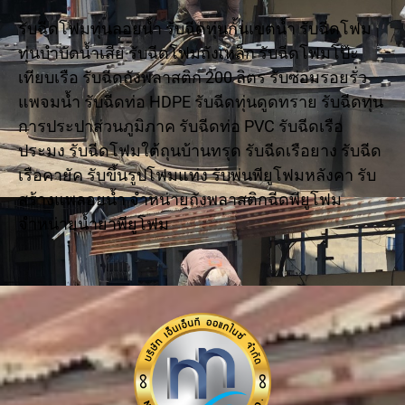
รับฉีดโฟมทุ่นลอยน้ำ รับฉีดทุ่นกั้นเขตน้ำ รับฉีดโฟม
ทุ่นบำบัดน้ำเสีย รับฉีดโฟมถังเหล็ก รับฉีดโฟมโป๊ะ
เทียบเรือ รับฉีดถังพลาสติก 200 ลิตร รับซ่อมรอยรั่ว
แพจมน้ำ รับฉีดท่อ HDPE รับฉีดทุ่นดูดทราย รับฉีดทุ่น
การประปาส่วนภูมิภาค รับฉีดท่อ PVC รับฉีดเรือ
ประมง รับฉีดโฟมใต้ถุนบ้านทรุด รับฉีดเรือยาง รับฉีด
เรือคายัค รับขึ้นรูปโฟมแท่ง รับพ่นพียูโฟมหลังคา รับ
สร้างแพลอยน้ำ จำหน่ายถังพลาสติกฉีดพียูโฟม
จำหน่ายน้ำยาพียูโฟม