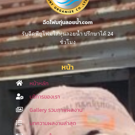
ฉีดโฟมทุ่นลอยน้ำ.com
รับฉีดพียูโฟมใส่ทุ่นลอยน้ำ ปรึกษาได้ 24
ชั่วโมง
หน้า
หน้าหลัก
บริการของเรา
Gallery รวมภาพผลงาน
บทความผลงานล่าสุด