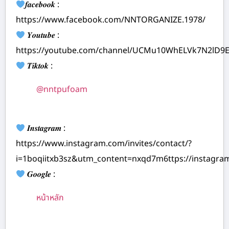
𝒇𝒂𝒄𝒆𝒃𝒐𝒐𝒌 :
https://www.facebook.com/NNTORGANIZE.1978/
𝒀𝒐𝒖𝒕𝒖𝒃𝒆 :
https://youtube.com/channel/UCMu10WhELVk7N2lD9
𝑻𝒊𝒌𝒕𝒐𝒌 :
@nntpufoam
𝑰𝒏𝒔𝒕𝒂𝒈𝒓𝒂𝒎 :
https://www.instagram.com/invites/contact/?
i=1boqiitxb3sz&utm_content=nxqd7m6ttps://instagr
𝑮𝒐𝒐𝒈𝒍𝒆 :
หน้าหลัก