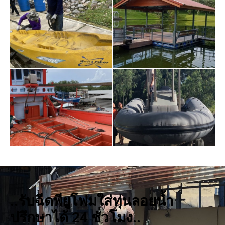
..รับฉีดพียูโฟมใส่ทุ่นลอยน้ำ
ปรึกษาได้ 24 ชั่วโมง..