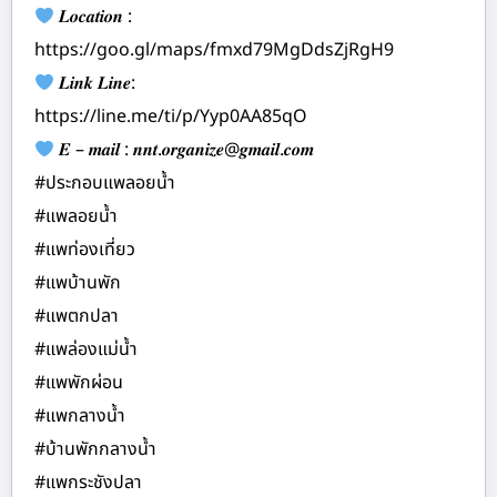
𝑳𝒐𝒄𝒂𝒕𝒊𝒐𝒏 :
https://goo.gl/maps/fmxd79MgDdsZjRgH9
𝑳𝒊𝒏𝒌 𝑳𝒊𝒏𝒆:
https://line.me/ti/p/Yyp0AA85qO
𝑬 – 𝒎𝒂𝒊𝒍 : 𝒏𝒏𝒕.𝒐𝒓𝒈𝒂𝒏𝒊𝒛𝒆@𝒈𝒎𝒂𝒊𝒍.𝒄𝒐𝒎
#ประกอบแพลอยน้ำ
#แพลอยน้ำ
#แพท่องเที่ยว
#แพบ้านพัก
#แพตกปลา
#แพล่องแม่น้ำ
#แพพักผ่อน
#แพกลางน้ำ
#บ้านพักกลางน้ำ
#แพกระชังปลา