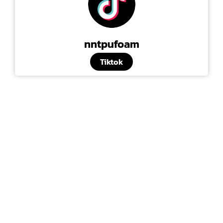
nntpufoam
Tiktok