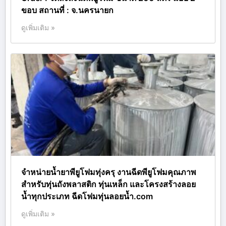
ขอบ สถานที่ : จ.นครนายก
ดูเพิ่มเติม »
จำหน่ายน้ำยาพียูโฟมทุ่งครุ งานฉีดพียูโฟมคุณภาพ
สำหรับทุ่นถังพลาสติก ทุ่นเหล็ก และโครงสร้างลอย
น้ำทุกประเภท ฉีดโฟมทุ่นลอยน้ำ.com
ดูเพิ่มเติม »