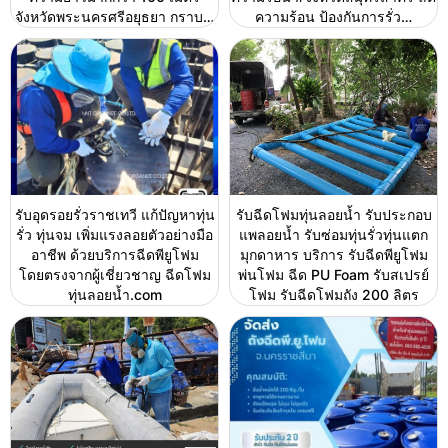
จังหวัดพระนครศรีอยุธยา กราบ…
ความร้อน ป้องกันการรั่ว…
รับอุดรอยรั่วราชเทวี แก้ปัญหาทุ่น
รับฉีดโฟมทุ่นลอยน้ำ รับประกอบ
รั่ว ทุ่นจม เพิ่มแรงลอยตัวอย่างมือ
แพลอยน้ำ รับซ่อมทุ่นรั่วทุ่นแตก
อาชีพ ด้วยบริการฉีดพียูโฟม
มุกดาหาร บริการ รับฉีดพียูโฟม
โดยตรงจากผู้เชี่ยวชาญ ฉีดโฟม
พ่นโฟม ฉีด PU Foam รับสเปรย์
ทุ่นลอยน้ำ.com
โฟม รับฉีดโฟมถัง 200 ลิตร