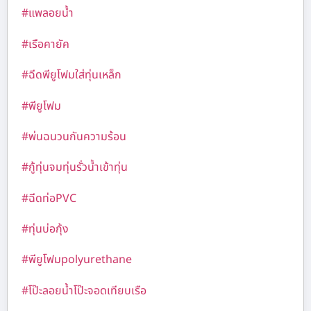
#แพลอยน้ำ
#เรือคายัค
#ฉีดพียูโฟมใส่ทุ่นเหล็ก
#พียูโฟม
#พ่นฉนวนกันความร้อน
#กู้ทุ่นจมทุ่นรั่วน้ำเข้าทุ่น
#ฉีดท่อPVC
#ทุ่นบ่อกุ้ง
#พียูโฟมpolyurethane
#โป๊ะลอยน้ำโป๊ะจอดเทียบเรือ