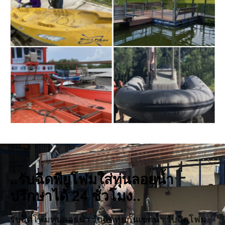
..รับฉีดพียูโฟมใส่ทุ่นลอยน้ำ
ปรึกษาได้ 24 ชั่วโมง..
รับฉีดโฟมทุ่นลอยน้ำ รับฉีดทุ่นกั้นเขตน้ำ รับฉีดโฟม