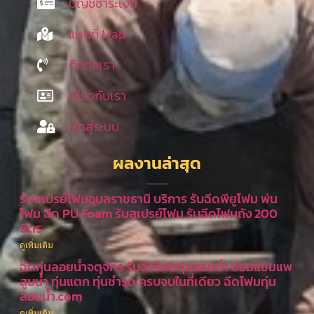
บัญชีชำระเงิน
แผนที่ Map
ติดต่อเรา
เกี่ยวกับเรา
เข้าสู่ระบบ
ผลงานล่าสุด
รับสเปรย์โฟมอุบลราชธานี บริการ รับฉีดพียูโฟม พ่น
โฟม ฉีด PU Foam รับสเปรย์โฟม รับฉีดโฟมถัง 200
ลิตร
ดูเพิ่มเติม
ฉีดทุ่นลอยน้ำจตุจักร รับฉีดโฟมทุ่นลอยน้ำ ซ่อมแซมแพ
สูบน้ำ ทุ่นแตก ทุ่นชำรุด ครบจบในที่เดียว ฉีดโฟมทุ่น
ลอยน้ำ.com
ดูเพิ่มเติม