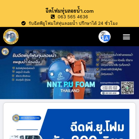
ฉีดโฟมทุ่นลอยน้ำ.com
063 565 4636
รับฉีดพียูโฟมใส่ทุ่นลอยน้ำ ปรึกษาได้ 24 ชั่วโมง