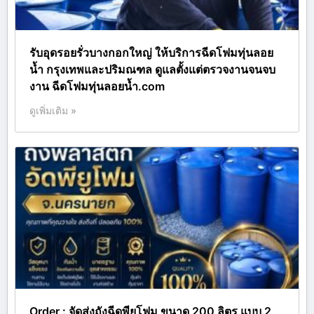
รับอุดรอยรั่วบางกอกใหญ่ ให้บริการฉีดโฟมทุ่นลอย
น้ำ กรุงเทพและปริมณฑล ดูแลตั้งแต่ตรวจงานจนจบ
งาน ฉีดโฟมทุ่นลอยน้ำ.com
ดูเพิ่มเติม »
Order : จัดส่งถังฉีดพียูโฟม ขนาด 200 ลิตร แบบ 2