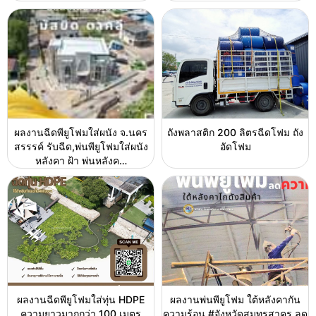
ผลงานฉีดพียูโฟมใส่ผนัง จ.นคร
ถังพลาสติก 200 ลิตรฉีดโฟม ถัง
สรรรค์ รับฉีด,พ่นพียูโฟมใส่ผนัง
อัดโฟม
หลังคา ฝ้า พ่นหลังค…
ผลงานฉีดพียูโฟมใส่ทุ่น HDPE
ผลงานพ่นพียูโฟม ใต้หลังคากัน
ความยาวมากกว่า 100 เมตร
ความร้อน #จังหวัดสมุทรสาคร ลด