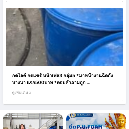
กดไลค์ กดแชร์ หน้าเฟส3 กลุ่ม5 *มาหน้างานฉีดถัง
บางนา แจก500บาท *ตอบคำถามถูก …
ดูเพิ่มเติม »