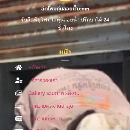
ฉีดโฟมทุ่นลอยน้ำ.com
รับฉีดพียูโฟมใส่ทุ่นลอยน้ำ ปรึกษาได้ 24
ชั่วโมง
หน้า
หน้าหลัก
บริการของเรา
Gallery รวมภาพผลงาน
บทความผลงานล่าสุด
บทความทั้งหมด