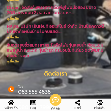
Order : จัดส่งถังพลาสติกฉีดพียูโฟมมือสอง ขนาด
200 ลิตร แบบ 2 ขอบ สถานที่จัดส่ง :…
ดูเพิ่มเติม
ผลงาน บริษัท เอ็นเอ็นที ออแกไนซ์ จำกัด บ้านน็อคดาวน์
ปัญหาคือผนังบ้านรับกับแสงแ…
ดูเพิ่มเติม
รับอุดรอยรั่วสมุทรสาคร รับฉีดโฟมทุ่นลอยน้ำ ซ่อมแซม
แพสูบน้ำ ทุ่นแตก ทุ่นชำรุด ครบจบในที่เดียว ฉีดโฟมทุ่น
ลอยน้ำ.com
ดูเพิ่มเติม
ติดต่อเรา
โทร
063 565 4636
โทร
080 978 7998
หน้าหลัก
เมนู
แชร์
เพิ่มเติม
ติดต่อ