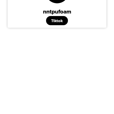
nntpufoam
Tiktok