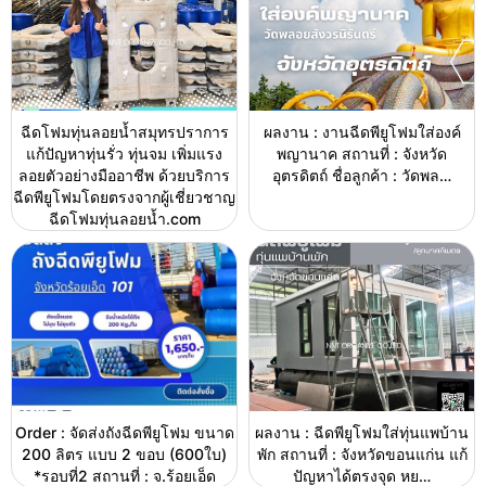
ฉีดโฟมทุ่นลอยน้ำสมุทรปราการ
ผลงาน : งานฉีดพียูโฟมใส่องค์
แก้ปัญหาทุ่นรั่ว ทุ่นจม เพิ่มแรง
พญานาค สถานที่ : จังหวัด
ลอยตัวอย่างมืออาชีพ ด้วยบริการ
อุตรดิตถ์ ชื่อลูกค้า : วัดพล…
ฉีดพียูโฟมโดยตรงจากผู้เชี่ยวชาญ
ฉีดโฟมทุ่นลอยน้ำ.com
Order : จัดส่งถังฉีดพียูโฟม ขนาด
ผลงาน : ฉีดพียูโฟมใส่ทุ่นแพบ้าน
200 ลิตร แบบ 2 ขอบ (600ใบ)
พัก สถานที่ : จังหวัดขอนแก่น แก้
*รอบที่2 สถานที่ : จ.ร้อยเอ็ด
ปัญหาได้ตรงจุด หย…