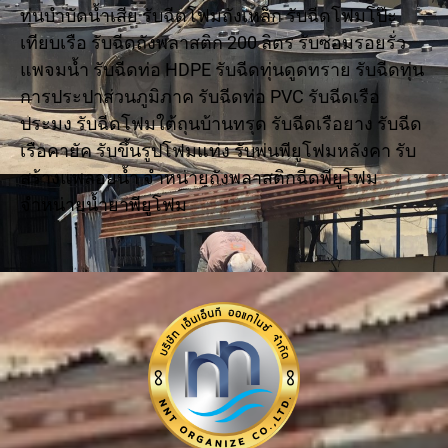
ทุ่นบำบัดน้ำเสีย รับฉีดโฟมถังเหล็ก รับฉีดโฟมโป๊ะ
เทียบเรือ รับฉีดถังพลาสติก 200 ลิตร รับซ่อมรอยรั่ว
แพจมน้ำ รับฉีดท่อ HDPE รับฉีดทุ่นดูดทราย รับฉีดทุ่น
การประปาส่วนภูมิภาค รับฉีดท่อ PVC รับฉีดเรือ
ประมง รับฉีดโฟมใต้ถุนบ้านทรุด รับฉีดเรือยาง รับฉีด
เรือคายัค รับขึ้นรูปโฟมแท่ง รับพ่นพียูโฟมหลังคา รับ
สร้างแพลอยน้ำ จำหน่ายถังพลาสติกฉีดพียูโฟม
จำหน่ายน้ำยาพียูโฟม