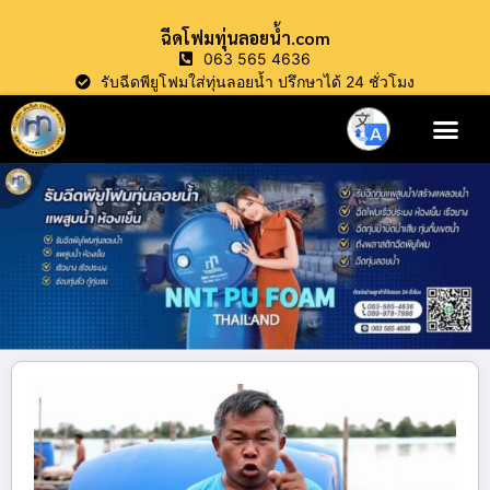
ฉีดโฟมทุ่นลอยน้ำ.com
063 565 4636
รับฉีดพียูโฟมใส่ทุ่นลอยน้ำ ปรึกษาได้ 24 ชั่วโมง