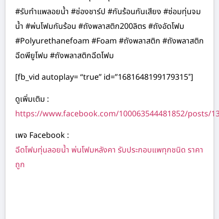
#รับทำแพลอยน้ำ #ช่องชาร์ป #กันร้อนกันเสียง #ซ่อมทุ่นจม
น้ำ #พ่นโฟมกันร้อน #ถังพลาสติก200ลิตร #ถังอัดโฟม
#Polyurethanefoam #Foam #ถังพลาสติก #ถังพลาสติก
ฉีดพียูโฟม #ถังพลาสติกฉีดโฟม
[fb_vid autoplay= “true” id=”1681648199179315″]
ดูเพิ่มเติม :
https://www.facebook.com/100063544481852/posts/1
เพจ Facebook :
ฉีดโฟมทุ่นลอยน้ำ พ่นโฟมหลังคา รับประกอบแพทุกชนิด ราคา
ถูก