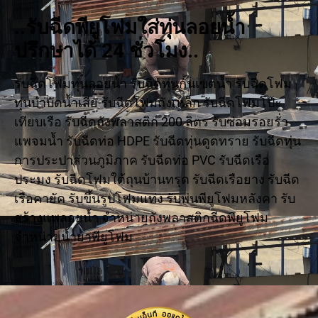
..รับฉีดพียูโฟมใส่ทุ่นลอยน้ำ
ปรึกษาได้ 24 ชั่วโมง..
รับฉีดโฟมทุ่นลอยน้ำ รับฉีดทุ่นกั้นเขตน้ำ รับฉีดโฟม
ทุ่นบำบัดน้ำเสีย รับฉีดโฟมถังเหล็ก รับฉีดโฟมโป๊ะ
เทียบเรือ รับฉีดถังพลาสติก 200 ลิตร รับซ่อมรอยรั่ว
แพจมน้ำ รับฉีดท่อ HDPE รับฉีดทุ่นดูดทราย รับฉีดทุ่น
การประปาส่วนภูมิภาค รับฉีดท่อ PVC รับฉีดเรือ
ประมง รับฉีดโฟมใต้ถุนบ้านทรุด รับฉีดเรือยาง รับฉีด
เรือคายัค รับขึ้นรูปโฟมแท่ง รับพ่นพียูโฟมหลังคา รับ
สร้างแพลอยน้ำ จำหน่ายถังพลาสติกฉีดพียูโฟม
จำหน่ายน้ำยาพียูโฟม