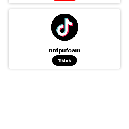
nntpufoam
Tiktok