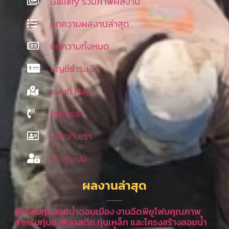
Gallery รวมภาพผลงาน
บทความผลงานล่าสุด
บทความทั้งหมด
บัญชีชำระเงิน
แผนที่ Map
ติดต่อเรา
เกี่ยวกับเรา
เข้าสู่ระบบ
ผลงานล่าสุด
ฉีดโฟมทุ่นลอยน้ำดอนเมือง งานฉีดพียูโฟมคุณภาพ
สำหรับทุ่นถังพลาสติก ทุ่นเหล็ก และโครงสร้างลอยน้ำ