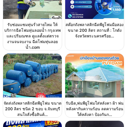
รับซ่อมแซมทุ่นรั่วสายไหม ให้
สต๊อกถังพลาสติกฉีดพียูโฟมมือสอง
บริการฉีดโฟมทุ่นลอยน้ำ กรุงเทพ
ขนาด 200 ลิตร สถานที่ : โกดัง
และปริมณฑล ดูแลตั้งแต่ตรวจ
จังหวัดพระนครศรีอย…
งานจนจบงาน ฉีดโฟมทุ่นลอย
น้ำ.com
จัดส่งถังพลาสติกฉีดพียูโฟม ขนาด
รับฉีด,พ่นพียูโฟมใส่หลังคา ฝ้า พ่น
200 ลิตร ชนิด 2 ขอบ จ.จันทบุรี
หลังคากันความร้อน ลดความร้อน
สนใจสั่งซื้อสินค้…
ใต้หลังคา ป้องกันก…