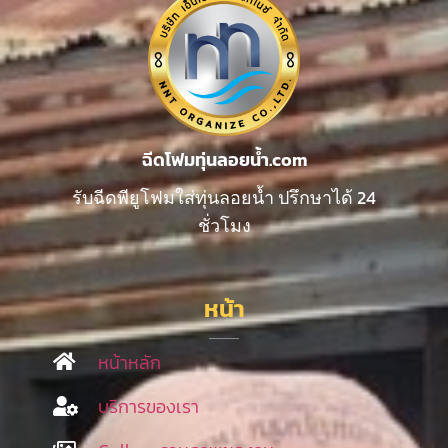
ฉีดโฟมทุ่นลอยน้ำ.com
รับฉีดพียูโฟมใส่ทุ่นลอยน้ำ ปรึกษาได้ 24
ชั่วโมง
หน้า
หน้าหลัก
บริการของเรา