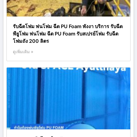
รับฉีดโฟม พ่นโฟม ฉีด PU Foam พังงา บริการ รับฉีด
พียูโฟม พ่นโฟม ฉีด PU Foam รับสเปรย์โฟม รับฉีด
โฟมถัง 200 ลิตร
ดูเพิ่มเติม »