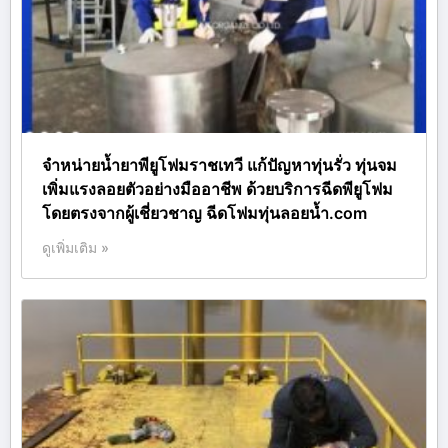
จำหน่ายน้ำยาพียูโฟมราชเทวี แก้ปัญหาทุ่นรั่ว ทุ่นจม
เพิ่มแรงลอยตัวอย่างมืออาชีพ ด้วยบริการฉีดพียูโฟม
โดยตรงจากผู้เชี่ยวชาญ ฉีดโฟมทุ่นลอยน้ำ.com
ดูเพิ่มเติม »