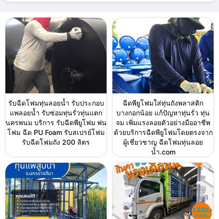
รับฉีดโฟมทุ่นลอยน้ำ รับประกอบ
ฉีดพียูโฟมใส่ทุ่นถังพลาสติก
แพลอยน้ำ รับซ่อมทุ่นรั่วทุ่นแตก
บางกอกน้อย แก้ปัญหาทุ่นรั่ว ทุ่น
นครพนม บริการ รับฉีดพียูโฟม พ่น
จม เพิ่มแรงลอยตัวอย่างมืออาชีพ
โฟม ฉีด PU Foam รับสเปรย์โฟม
ด้วยบริการฉีดพียูโฟมโดยตรงจาก
รับฉีดโฟมถัง 200 ลิตร
ผู้เชี่ยวชาญ ฉีดโฟมทุ่นลอย
น้ำ.com