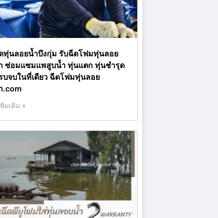
ดทุ่นลอยน้ำบึงกุ่ม รับฉีดโฟมทุ่นลอย
้ำ ซ่อมแซมแพสูบน้ำ ทุ่นแตก ทุ่นชำรุด
รบจบในที่เดียว ฉีดโฟมทุ่นลอย
้ำ.com
เพิ่มเติม »