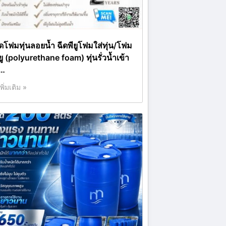
ีดโฟมทุ่นลอยน้ำ ฉีดพียูโฟมใส่ทุ่น/โฟม
ยู (polyurethane foam) ทุ่นรั่วน้ำเข้า
ุ…
เพิ่มเติม »