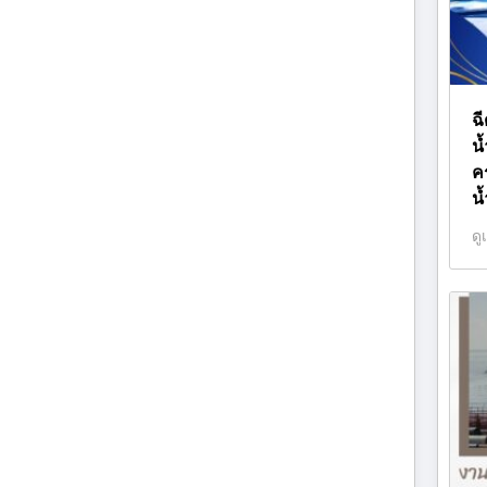
ฉี
น
ค
น
ดู