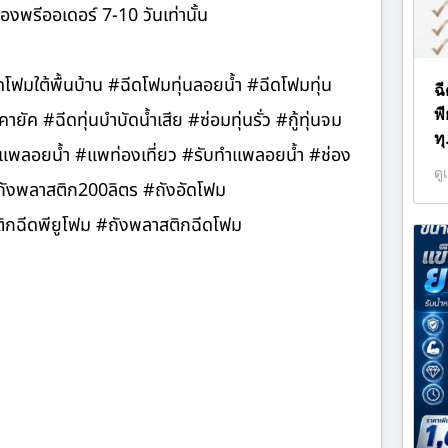
องพรีออเดอร์ 7-10 วันเท่านั้น
ีดโฟมใต้พื้นบ้าน #ฉีดโฟมทุ่นลอยน้ำ #ฉีดโฟมทุ่น
ฉ
พี
ค #ฉีดทุ่นบำบัดน้ำเสีย #ซ่อมทุ่นรั่ว #กู้ทุ่นจม
ท
 #แพลอยน้ำ #แพท่องเที่ยว #รับทำแพลอยน้ำ #ช่อง
ดู
#ถังพลาสติก200ลิตร #ถังอัดโฟม
ฉีดพียูโฟม #ถังพลาสติกฉีดโฟม