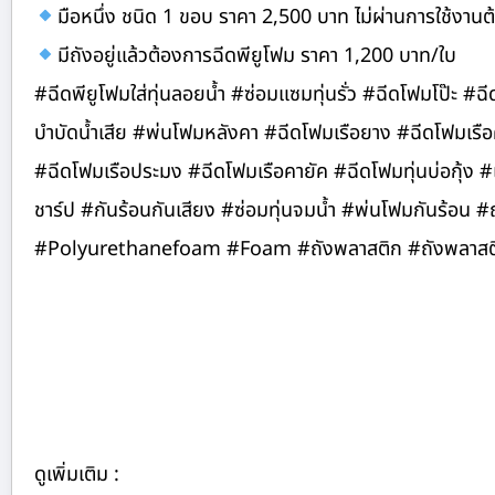
มือหนึ่ง ชนิด 1 ขอบ ราคา 2,500 บาท ไม่ผ่านการใช้งานต้
มีถังอยู่แล้วต้องการฉีดพียูโฟม ราคา 1,200 บาท/ใบ
#ฉีดพียูโฟมใส่ทุ่นลอยน้ำ #ซ่อมแซมทุ่นรั่ว #ฉีดโฟมโป๊ะ #ฉ
บำบัดน้ำเสีย #พ่นโฟมหลังคา #ฉีดโฟมเรือยาง #ฉีดโฟมเรือคายั
#ฉีดโฟมเรือประมง #ฉีดโฟมเรือคายัค #ฉีดโฟมทุ่นบ่อกุ้ง
ชาร์ป #กันร้อนกันเสียง #ซ่อมทุ่นจมน้ำ #พ่นโฟมกันร้อน 
#Polyurethanefoam #Foam #ถังพลาสติก #ถังพลาสติก
ดูเพิ่มเติม :