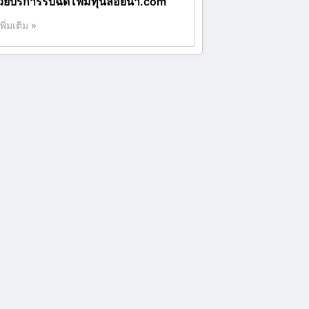
้วยบริการรับฉีดโฟมทุ่นลอยน้ำ.com
เพิ่มเติม »