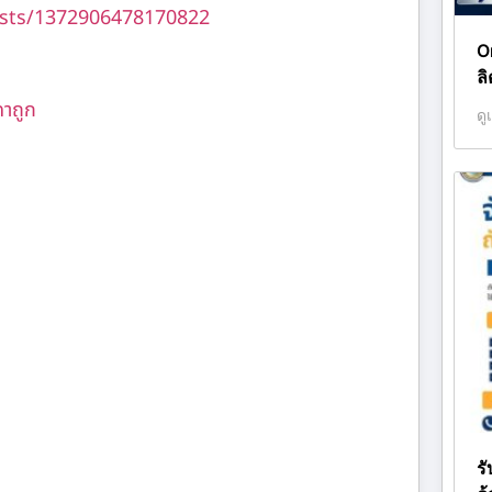
sts/1372906478170822
O
ล
คาถูก
ดู
ร