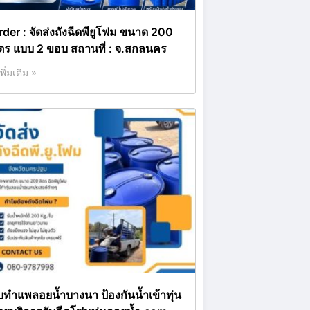
rder : จัดส่งถังฉีดพียูโฟม ขนาด 200
ิตร แบบ 2 ขอบ สถานที่ : จ.สกลนคร
เพิ่มเติม »
ับทำแพลอยน้ำบางนา ป้องกันน้ำเข้าทุ่น