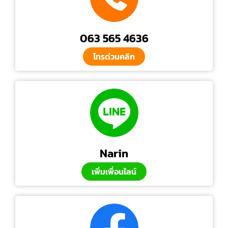
063 565 4636
โทรด่วนคลิก
Narin
เพิ่มเพื่อนไลน์