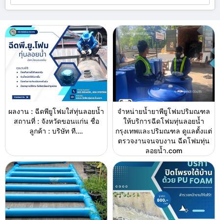
ผลงาน : ฉีดพียูโฟมใส่ทุ่นลอยน้ำ
จำหน่ายน้ำยาพียูโฟมปริมณฑล
สถานที่ : จังหวัดขอนแก่น ชื่อ
ให้บริการฉีดโฟมทุ่นลอยน้ำ
ลูกค้า : บริษัท ที….
กรุงเทพและปริมณฑล ดูแลตั้งแต่
ตรวจงานจนจบงาน ฉีดโฟมทุ่น
ลอยน้ำ.com