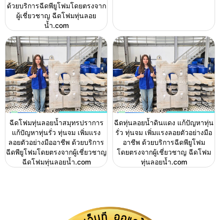
ด้วยบริการฉีดพียูโฟมโดยตรงจาก
ผู้เชี่ยวชาญ ฉีดโฟมทุ่นลอย
น้ำ.com
ฉีดโฟมทุ่นลอยน้ำสมุทรปราการ
ฉีดทุ่นลอยน้ำดินแดง แก้ปัญหาทุ่น
แก้ปัญหาทุ่นรั่ว ทุ่นจม เพิ่มแรง
รั่ว ทุ่นจม เพิ่มแรงลอยตัวอย่างมือ
ลอยตัวอย่างมืออาชีพ ด้วยบริการ
อาชีพ ด้วยบริการฉีดพียูโฟม
ฉีดพียูโฟมโดยตรงจากผู้เชี่ยวชาญ
โดยตรงจากผู้เชี่ยวชาญ ฉีดโฟม
ฉีดโฟมทุ่นลอยน้ำ.com
ทุ่นลอยน้ำ.com