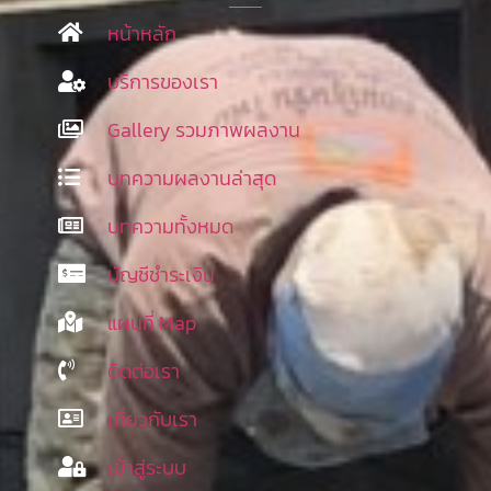
หน้าหลัก
บริการของเรา
Gallery รวมภาพผลงาน
บทความผลงานล่าสุด
บทความทั้งหมด
บัญชีชำระเงิน
แผนที่ Map
ติดต่อเรา
เกี่ยวกับเรา
เข้าสู่ระบบ