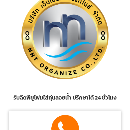
รับฉีดพียูโฟมใส่ทุ่นลอยน้ำ ปรึกษาได้ 24 ชั่วโมง