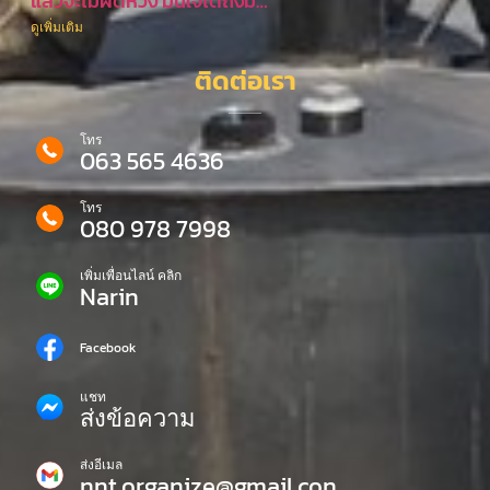
แล้วจะไม่ผิดหวัง มั่นใจได้ถึงม…
ดูเพิ่มเติม
ติดต่อเรา
โทร
063 565 4636
โทร
080 978 7998
เพิ่มเพื่อนไลน์ คลิก
Narin
Facebook
แชท
ส่งข้อความ
ส่งอีเมล
nnt.organize@gmail.con