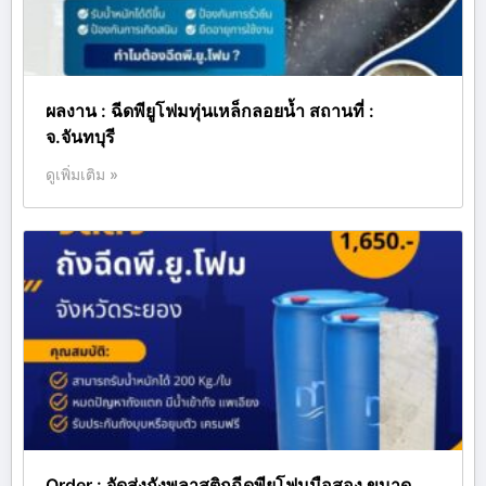
ผลงาน : ฉีดพียูโฟมทุ่นเหล็กลอยน้ำ สถานที่ :
จ.จันทบุรี
ดูเพิ่มเติม »
Order : จัดส่งถังพลาสติกฉีดพียูโฟมมือสอง ขนาด