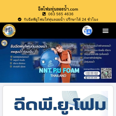
ฉีดโฟมทุ่นลอยน้ำ.com
063 565 4636
รับฉีดพียูโฟมใส่ทุ่นลอยน้ำ ปรึกษาได้ 24 ชั่วโมง