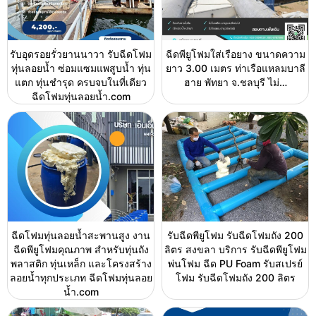
รับอุดรอยรั่วยานนาวา รับฉีดโฟม
ฉีดพียูโฟมใส่เรือยาง ขนาดความ
ทุ่นลอยน้ำ ซ่อมแซมแพสูบน้ำ ทุ่น
ยาว 3.00 เมตร ท่าเรือแหลมบาลี
แตก ทุ่นชำรุด ครบจบในที่เดียว
ฮาย พัทยา จ.ชลบุรี ไม่…
ฉีดโฟมทุ่นลอยน้ำ.com
ฉีดโฟมทุ่นลอยน้ำสะพานสูง งาน
รับฉีดพียูโฟม รับฉีดโฟมถัง 200
ฉีดพียูโฟมคุณภาพ สำหรับทุ่นถัง
ลิตร สงขลา บริการ รับฉีดพียูโฟม
พลาสติก ทุ่นเหล็ก และโครงสร้าง
พ่นโฟม ฉีด PU Foam รับสเปรย์
ลอยน้ำทุกประเภท ฉีดโฟมทุ่นลอย
โฟม รับฉีดโฟมถัง 200 ลิตร
น้ำ.com