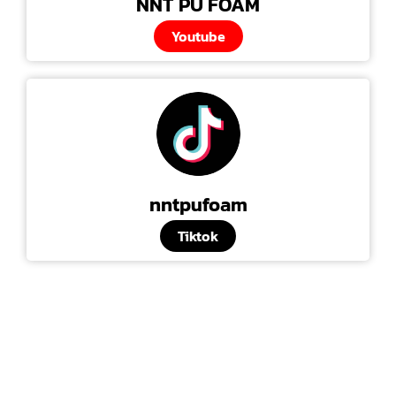
NNT PU FOAM
Youtube
nntpufoam
Tiktok