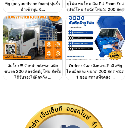
พียู (polyurethane foam) ทุ่นรั่ว
ยูโฟม พ่นโฟม ฉีด PU Foam รับส
น้ำเข้าทุ่น ฉี…
เปรย์โฟม รับฉีดโฟมถัง 200 ลิตร
จัดโปร!!! จำหน่ายถังพลาสติก
Order : จัดส่งถังพลาสติกฉีดพียู
ขนาด 200 ลิตรฉีดพียูโฟม สั่งซื้อ
โฟมมือสอง ขนาด 200 ลิตร ชนิด
ได้รับรองไม่ผิดหวัง …
1 ขอบ สถานที่จัดส่ง …