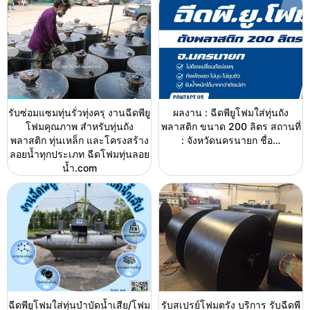
รับซ่อมแซมทุ่นรั่วทุ่งครุ งานฉีดพียู
ผลงาน : ฉีดพียูโฟมใส่ทุ่นถัง
โฟมคุณภาพ สำหรับทุ่นถัง
พลาสติก ขนาด 200 ลิตร สถานที่
พลาสติก ทุ่นเหล็ก และโครงสร้าง
: จังหวัดนครนายก ชื่อ…
ลอยน้ำทุกประเภท ฉีดโฟมทุ่นลอย
น้ำ.com
ฉีดพียูโฟมใส่ทุ่นบำบัดน้ำเสีย/โฟม
รับสเปรย์โฟมตรัง บริการ รับฉีดพี