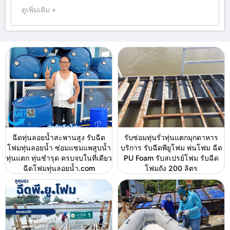
ดูเพิ่มเติม »
ฉีดทุ่นลอยน้ำสะพานสูง รับฉีด
รับซ่อมทุ่นรั่วทุ่นแตกมุกดาหาร
โฟมทุ่นลอยน้ำ ซ่อมแซมแพสูบน้ำ
บริการ รับฉีดพียูโฟม พ่นโฟม ฉีด
ทุ่นแตก ทุ่นชำรุด ครบจบในที่เดียว
PU Foam รับสเปรย์โฟม รับฉีด
ฉีดโฟมทุ่นลอยน้ำ.com
โฟมถัง 200 ลิตร