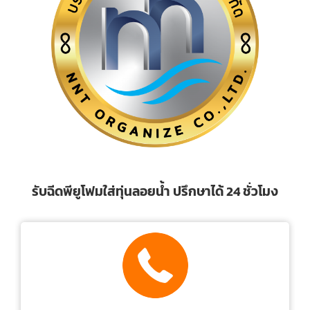
รับฉีดพียูโฟมใส่ทุ่นลอยน้ำ ปรึกษาได้ 24 ชั่วโมง