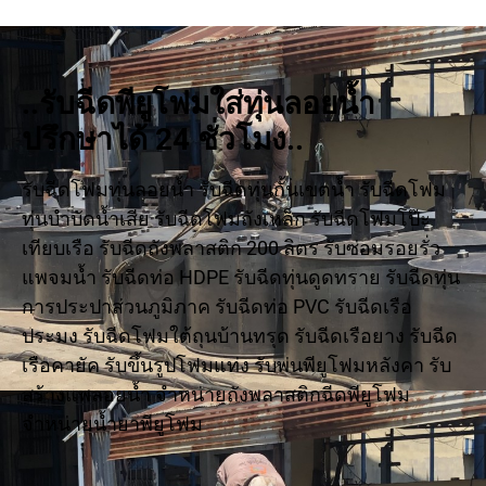
..รับฉีดพียูโฟมใส่ทุ่นลอยน้ำ
ปรึกษาได้ 24 ชั่วโมง..
รับฉีดโฟมทุ่นลอยน้ำ รับฉีดทุ่นกั้นเขตน้ำ รับฉีดโฟม
ทุ่นบำบัดน้ำเสีย รับฉีดโฟมถังเหล็ก รับฉีดโฟมโป๊ะ
เทียบเรือ รับฉีดถังพลาสติก 200 ลิตร รับซ่อมรอยรั่ว
แพจมน้ำ รับฉีดท่อ HDPE รับฉีดทุ่นดูดทราย รับฉีดทุ่น
การประปาส่วนภูมิภาค รับฉีดท่อ PVC รับฉีดเรือ
ประมง รับฉีดโฟมใต้ถุนบ้านทรุด รับฉีดเรือยาง รับฉีด
เรือคายัค รับขึ้นรูปโฟมแท่ง รับพ่นพียูโฟมหลังคา รับ
สร้างแพลอยน้ำ จำหน่ายถังพลาสติกฉีดพียูโฟม
จำหน่ายน้ำยาพียูโฟม