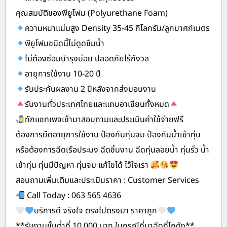
คุณสมบัติของพียูโฟม (Polyurethane Foam)
ความหนาแน่นสูง Density 35-45 กิโลกรัม/ลูกบาศก์เมตร
พียูโฟมชนิดนี้ไม่ดูดซึมน้ำ
ไม่ต้องซ่อมบำรุงบ่อย ปลอดภัยไร้กังวล
อายุการใช้งาน 10-20 ปี
รับประกันผลงาน 2 ปีหลังจากส่งมอบงาน
รับงานทั่วประเทศไทยและแถบอาเซียนทั้งหมด
ทักแชทเพจเข้ามาสอบถามและประเมินค่าใช้จ่ายฟรี
ต้องการยืดอายุการใช้งาน ป้องกันทุ่นจม ป้องกันน้ำเข้าทุ่น
หรือต้องการฉีดเรือประมง ฉีดชิ้นงาน ฉีดทุ่นลอยน้ำ ทุ่นรั่ว น้ำ
เข้าทุ่น ทุ่นมีปัญหา ทุ่นจม แก้ไขได้ ไว้ใจเรา
สอบถามเพิ่มเติมและประเมินราคา : Customer Services
Call Today : 063 565 4636
บริการดี จริงใจ ตรงไปตรงมา ราคาถูก
**รับงานขั้นต่ำที่ 10,000 บาท ในกรณีที่มาฉีดที่โกดัง**