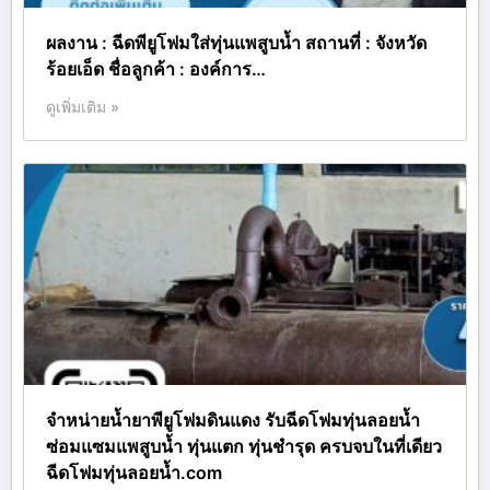
ผลงาน : ฉีดพียูโฟมใส่ทุ่นแพสูบน้ำ สถานที่ : จังหวัด
ร้อยเอ็ด ชื่อลูกค้า : องค์การ…
ดูเพิ่มเติม »
จำหน่ายน้ำยาพียูโฟมดินแดง รับฉีดโฟมทุ่นลอยน้ำ
ซ่อมแซมแพสูบน้ำ ทุ่นแตก ทุ่นชำรุด ครบจบในที่เดียว
ฉีดโฟมทุ่นลอยน้ำ.com