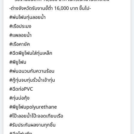
-ต่างจังหวัดรับงานขั้ต่ำ 16,000 บาท ขึ้นไป-
#พ่นโฟมทุ่นลอยน้ำ
#เรือประมง
#แพลอยน้ำ
#เรือคายัค
#ฉีดพียูโฟมใส่ทุ่นเหล็ก
#พียูโฟม
#พ่นฉนวนกันความร้อน
#กู้ทุ่นจมทุ่นรั่วน้ำเข้าทุ่น
#ฉีดท่อPVC
#ทุ่นบ่อกุ้ง
#พียูโฟมpolyurethane
#โป๊ะลอยน้ำโป๊ะจอดเทียบเรือ
#รับประกันผลงานทุกชิ้น