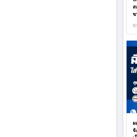
ส
ข
ดู
ผล
จั