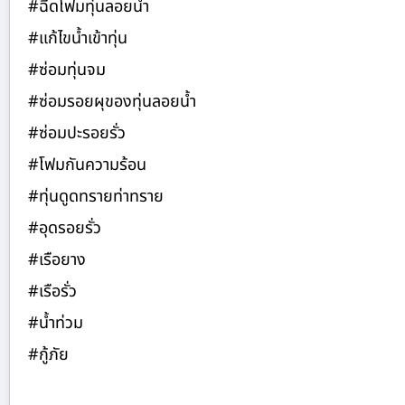
#ฉีดโฟมทุ่นลอยน้ำ
#แก้ไขน้ำเข้าทุ่น
#ซ่อมทุ่นจม
#ซ่อมรอยผุของทุ่นลอยน้ำ
#ซ่อมปะรอยรั่ว
#โฟมกันความร้อน
#ทุ่นดูดทรายท่าทราย
#อุดรอยรั่ว
#เรือยาง
#เรือรั่ว
#น้ำท่วม
#กู้ภัย