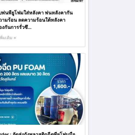
ับพ่นพียูโฟมใส่หลังคา พ่นหลังคากัน
วามร้อน ลดความร้อนใต้หลังคา
องกันการรั่วซึ…
เพิ่มเติม »
rder : จัดส่งถังพลาสติกฉีดพียูโฟมมือ