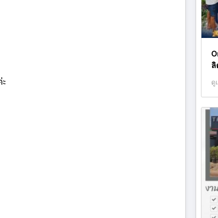
O
ล
่ะ
ดู