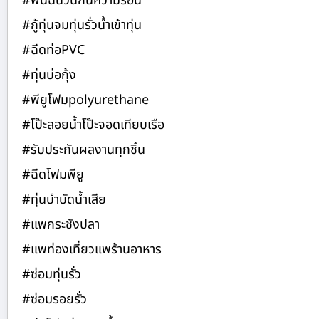
#พ่นฉนวนกันความร้อน
#กู้ทุ่นจมทุ่นรั่วน้ำเข้าทุ่น
#ฉีดท่อPVC
#ทุ่นบ่อกุ้ง
#พียูโฟมpolyurethane
#โป๊ะลอยน้ำโป๊ะจอดเทียบเรือ
#รับประกันผลงานทุกชิ้น
#ฉีดโฟมพียู
#ทุ่นบำบัดน้ำเสีย
#แพกระชังปลา
#แพท่องเที่ยวแพร้านอาหาร
#ซ่อมทุ่นรั่ว
#ซ่อมรอยรั่ว