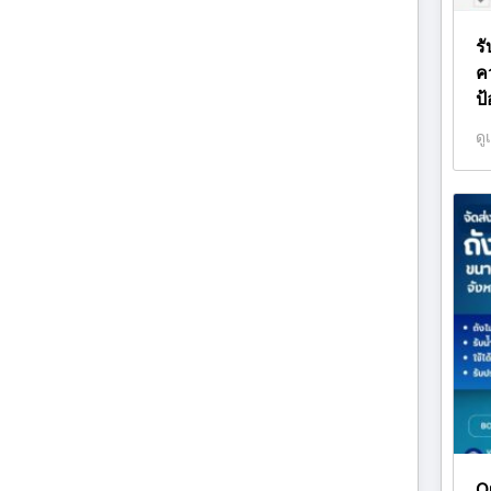
ร
ค
ป้
ดู
O