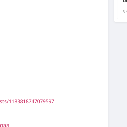
เ
ดู
sts/1183818747079597
คาถูก