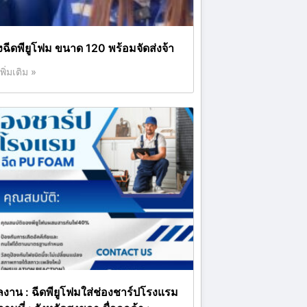
ังฉีดพียูโฟม ขนาด 120 พร้อมจัดส่งจ้า
เพิ่มเติม »
ลงาน : ฉีดพียูโฟมใส่ช่องชาร์ปโรงแรม