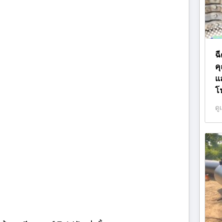
ฉ
ค
แ
โ
ดู