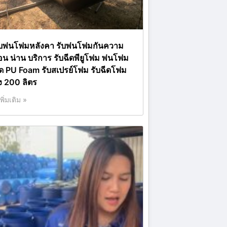
ับพ่นโฟมหลังคา รับพ่นโฟมกันความ
้อน น่าน บริการ รับฉีดพียูโฟม พ่นโฟม
ีด PU Foam รับสเปรย์โฟม รับฉีดโฟม
ัง 200 ลิตร
เพิ่มเติม »