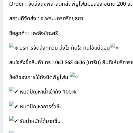
Order : จัดส่งถังพลาสติกฉีดพียูโฟมมือสอง ขนาด 200 ลิ
สถานทีจัดส่ง : จ.พระนครศรีอยุธยา
ชื่อลูกค้า : แพสังข์กะศรี
บริการจัดส่งทุกวัน ส่งไว ทันใจ ทันใช้แน่นอน
สนใจสั่งซื้อสินค้าโทร : 𝟎𝟔𝟑 𝟓𝟔𝟓 𝟒𝟔𝟑𝟔 (นาริน) ยินดีให้บริ
ข้อดีของการใช้ถังฉีดพียูโฟม
หมดปัญหาน้ำเข้าถัง 100%
หมดปัญหาการรั่วซึม
รับน้ำหนักได้มากขึ้น