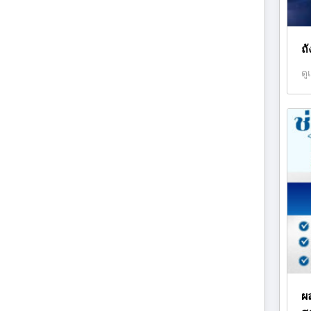
ถ
ดู
ผ