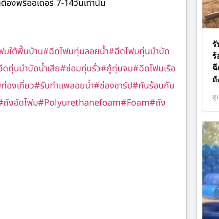
ต้องพรีออเดอร์ 7-14วันเท่านั้น
ร
มใต้พื้นบ้าน
#ฉีดโฟมทุ่นลอยน้ำ
#ฉีดโฟมทุ่นบำบัด
ร
ีดทุ่นบำบัดน้ำเสีย
#ซ่อมทุ่นรั่ว
#กู้ทุ่นจม
#ฉีดโฟมเรือ
ฉ
ถ
่องเที่ยว
#รับทำแพลอยน้ำ
#ช่องชาร์ป
#กันร้อนกัน
ดู
#ถังอัดโฟม
#Polyurethanefoam
#Foam
#ถัง