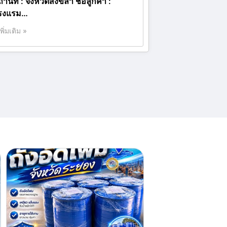
านที่ : จังหวัดสงขลา ชื่อลูกค้า :
รงแรม…
เพิ่มเติม »