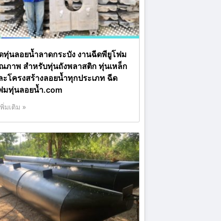
ีดทุ่นลอยน้ำลาดกระบัง งานฉีดพียูโฟม
ุณภาพ สำหรับทุ่นถังพลาสติก ทุ่นเหล็ก
ละโครงสร้างลอยน้ำทุกประเภท ฉีด
ฟมทุ่นลอยน้ำ.com
เพิ่มเติม »