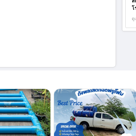
สถ
โ
ดู