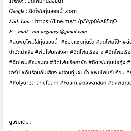
𝑻𝒊𝒌𝒕𝒐𝒌 : ฉีดโฟมทุ่นลอยน้ำ
𝑮𝒐𝒐𝒈𝒍𝒆 : ฉีดโฟมทุ่นลอยน้ำ.com
𝑳𝒊𝒏𝒌 𝑳𝒊𝒏𝒆 : https://line.me/ti/p/Yyp0AA85qO
𝑬 – 𝒎𝒂𝒊𝒍 : 𝒏𝒏𝒕.𝒐𝒓𝒈𝒂𝒏𝒊𝒛𝒆@𝒈𝒎𝒂𝒊𝒍.𝒄𝒐𝒎
#ฉีดพียูโฟมใส่ทุ่นลอยน้ำ #ซ่อมแซมทุ่นรั่ว #ฉีดโฟมโป๊ะ #ฉ
บำบัดน้ำเสีย #พ่นโฟมหลังคา #ฉีดโฟมเรือยาง #ฉีดโฟมเรือคายั
#ฉีดโฟมเรือประมง #ฉีดโฟมเรือคายัค #ฉีดโฟมทุ่นบ่อกุ้ง
ชาร์ป #กันร้อนกันเสียง #ซ่อมทุ่นจมน้ำ #พ่นโฟมกันร้อน 
#Polyurethanefoam #Foam #ถังพลาสติก #ถังพลาสติก
ดูเพิ่มเติม :