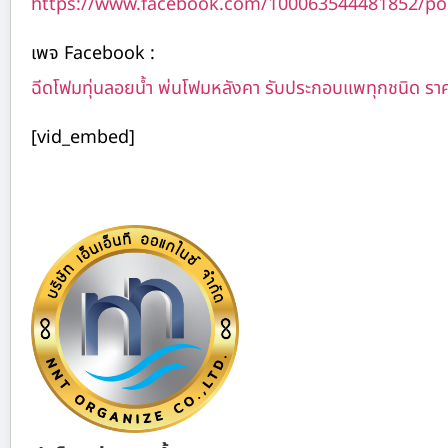
https://www.facebook.com/100063544481852/po
เพจ Facebook :
ฉีดโฟมทุ่นลอยน้ำ พ่นโฟมหลังคา รับประกอบแพทุกชนิด รา
[vid_embed]