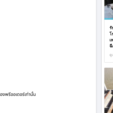
ร
โ
เ
ฉ
ดู
องพรีออเดอร์เท่านั้น