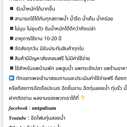
รับน้ำหนักได้มากขึ้น
สามารถใช้ได้กับทุกสภาพน้ำ น้ำจืด น้ำเค็ม น้ำกร่อย
ไม่บุบ ไม่ยุบตัว รับน้ำหนักได้ดีกว่าถังเปล่า
อายุการใช้งาน 10-20 ปี
จัดส่งทุกวัน มีรับประกันสินค้าทุกใบ
สินค้ามีปัญหาส่งเคลมฟรี ไม่มีค่าใช้จ่าย
ใช้สำหรับแพบ้านพัก แพสูบน้ำ แพกระชังปลา แพร้านอาห
ทักแชทเพจเข้ามาสอบถามและประเมินค่าใช้จ่ายฟรี ต้องการย
หรือต้องการฉีดเรือประมง ฉีดชิ้นงาน ฉีดทุ่นลอยน้ำ ทุ่นรั่ว น้ำ
ฝากติดตาม ผลงานของพวกเราได้ที่
𝒇𝒂𝒄𝒆𝒃𝒐𝒐𝒌 : 𝐧𝐧𝐭𝐩𝐮𝐟𝐨𝐚𝐦
𝒀𝒐𝒖𝒕𝒖𝒃𝒆 : ฉีดโฟมทุ่นลอยน้ำ