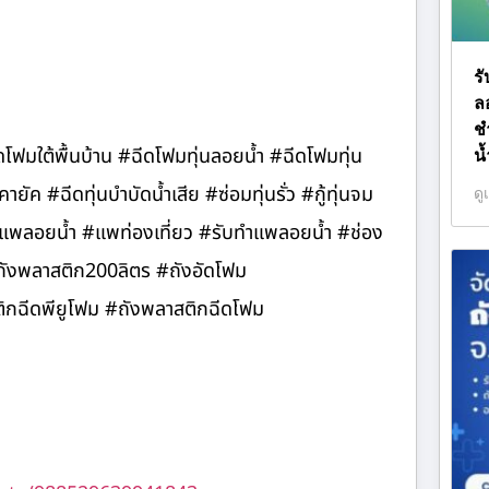
ร
ล
ช
ีดโฟมใต้พื้นบ้าน #ฉีดโฟมทุ่นลอยน้ำ #ฉีดโฟมทุ่น
น
ค #ฉีดทุ่นบำบัดน้ำเสีย #ซ่อมทุ่นรั่ว #กู้ทุ่นจม
ดู
 #แพลอยน้ำ #แพท่องเที่ยว #รับทำแพลอยน้ำ #ช่อง
#ถังพลาสติก200ลิตร #ถังอัดโฟม
ฉีดพียูโฟม #ถังพลาสติกฉีดโฟม