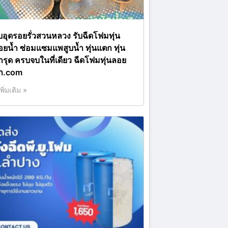
ับอุดรอยรั่วสวนหลวง รับฉีดโฟมทุ่น
อยน้ำ ซ่อมแซมแพสูบน้ำ ทุ่นแตก ทุ่น
ำรุด ครบจบในที่เดียว ฉีดโฟมทุ่นลอย
้ำ.com
เพิ่มเติม »