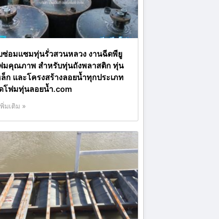
ับซ่อมแซมทุ่นรั่วสวนหลวง งานฉีดพียู
ฟมคุณภาพ สำหรับทุ่นถังพลาสติก ทุ่น
หล็ก และโครงสร้างลอยน้ำทุกประเภท
ีดโฟมทุ่นลอยน้ำ.com
เพิ่มเติม »