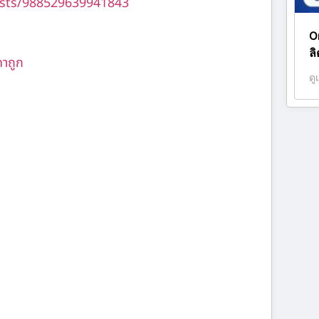
sts/988529639941843
O
ล
คาถูก
ดู