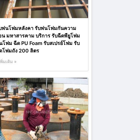
ับพ่นโฟมหลังคา รับพ่นโฟมกันความ
้อน มหาสารคาม บริการ รับฉีดพียูโฟม
่นโฟม ฉีด PU Foam รับสเปรย์โฟม รับ
ีดโฟมถัง 200 ลิตร
เพิ่มเติม »