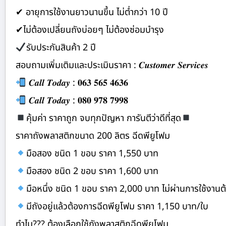
✔ อายุการใช้งานยาวนานขึ้น ไม่ต่ำกว่า 10 ปี
✔ไม่ต้องเปลี่ยนถังบ่อยๆ ไม่ต้องซ่อมบำรุง
รับประกันสินค้า 2 ปี
สอบถามเพิ่มเติมและประเมินราคา : 𝑪𝒖𝒔𝒕𝒐𝒎𝒆𝒓 𝑺𝒆𝒓𝒗𝒊𝒄𝒆𝒔
𝑪𝒂𝒍𝒍 𝑻𝒐𝒅𝒂𝒚 : 𝟎𝟔𝟑 𝟓𝟔𝟓 𝟒𝟔𝟑𝟔
𝑪𝒂𝒍𝒍 𝑻𝒐𝒅𝒂𝒚 : 𝟎𝟖𝟎 𝟗𝟕𝟖 𝟕𝟗𝟗𝟖
คุ้มค่า ราคาถูก จบทุกปัญหา การันตีว่าดีที่สุด
ราคาถังพลาสติกขนาด 200 ลิตร ฉีดพียูโฟม
มือสอง ชนิด 1 ขอบ ราคา 1,550 บาท
มือสอง ชนิด 2 ขอบ ราคา 1,600 บาท
มือหนึ่ง ชนิด 1 ขอบ ราคา 2,000 บาท ไม่ผ่านการใช้งานต้
มีถังอยู่แล้วต้องการฉีดพียูโฟม ราคา 1,150 บาท/ใบ
ทำไม??? ต้องเลือกใช้ถังพลาสติกฉีดพียูโฟม