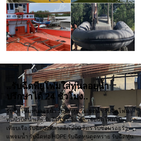
..รับฉีดพียูโฟมใส่ทุ่นลอยน้ำ
ปรึกษาได้ 24 ชั่วโมง..
รับฉีดโฟมทุ่นลอยน้ำ รับฉีดทุ่นกั้นเขตน้ำ รับฉีดโฟม
ทุ่นบำบัดน้ำเสีย รับฉีดโฟมถังเหล็ก รับฉีดโฟมโป๊ะ
เทียบเรือ รับฉีดถังพลาสติก 200 ลิตร รับซ่อมรอยรั่ว
แพจมน้ำ รับฉีดท่อ HDPE รับฉีดทุ่นดูดทราย รับฉีดทุ่น