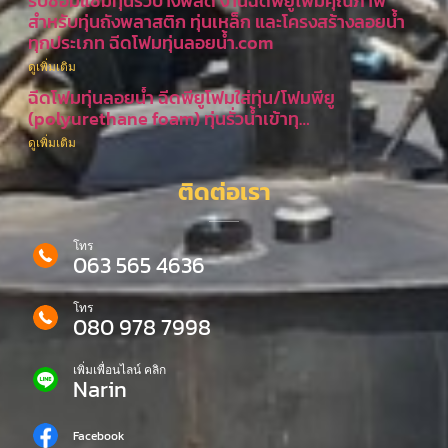
รับซ่อมแซมทุ่นรั่วบางพลัด งานฉีดพียูโฟมคุณภาพ
สำหรับทุ่นถังพลาสติก ทุ่นเหล็ก และโครงสร้างลอยน้ำ
ทุกประเภท ฉีดโฟมทุ่นลอยน้ำ.com
ดูเพิ่มเติม
ฉีดโฟมทุ่นลอยน้ำ ฉีดพียูโฟมใส่ทุ่น/โฟมพียู
(polyurethane foam) ทุ่นรั่วน้ำเข้าทุ…
ดูเพิ่มเติม
ติดต่อเรา
โทร
063 565 4636
โทร
080 978 7998
เพิ่มเพื่อนไลน์ คลิก
Narin
Facebook