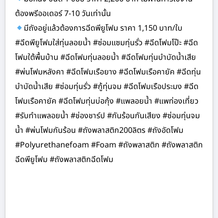
ต้องพรีออเดอร์ 7-10 วันเท่านั้น
มีถังอยู่แล้วต้องการฉีดพียูโฟม ราคา 1,150 บาท/ใบ
#ฉีดพียูโฟมใส่ทุ่นลอยน้ำ #ซ่อมแซมทุ่นรั่ว #ฉีดโฟมโป๊ะ #ฉีด
โฟมใต้พื้นบ้าน #ฉีดโฟมทุ่นลอยน้ำ #ฉีดโฟมทุ่นบำบัดน้ำเสีย
#พ่นโฟมหลังคา #ฉีดโฟมเรือยาง #ฉีดโฟมเรือคายัค #ฉีดทุ่น
บำบัดน้ำเสีย #ซ่อมทุ่นรั่ว #กู้ทุ่นจม #ฉีดโฟมเรือประมง #ฉีด
โฟมเรือคายัค #ฉีดโฟมทุ่นบ่อกุ้ง #แพลอยน้ำ #แพท่องเที่ยว
#รับทำแพลอยน้ำ #ช่องชาร์ป #กันร้อนกันเสียง #ซ่อมทุ่นจม
น้ำ #พ่นโฟมกันร้อน #ถังพลาสติก200ลิตร #ถังอัดโฟม
#Polyurethanefoam #Foam #ถังพลาสติก #ถังพลาสติก
ฉีดพียูโฟม #ถังพลาสติกฉีดโฟม