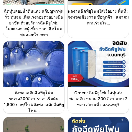
ฉีดทุ่นลอยน้ำดินแดง แก้ปัญหาทุ่น
ผลงานฉีดพียูโฟมใส่เรือยาง พื้นที่ :
รั่ว ทุ่นจม เพิ่มแรงลอยตัวอย่างมือ
จังหวัดเชียงราย ชื่อลูกค้า : สมาคม
อาชีพ ด้วยบริการฉีดพียูโฟม
พานร่วมใจ…
โดยตรงจากผู้เชี่ยวชาญ ฉีดโฟม
ทุ่นลอยน้ำ.com
ถังพลาสติกฉีดพียูโฟม
Order : ฉีดพียูโฟมใส่ทุ่นถัง
ขนาด200ลิตร ราคาเริ่มต้น
พลาสติก ขนาด 200 ลิตร แบบ 2
1,600 บาท/ใบ #ถังพลาสติกฉีดพียู
ขอบ สถานที่ : จ.นนทบุรี
โฟม…