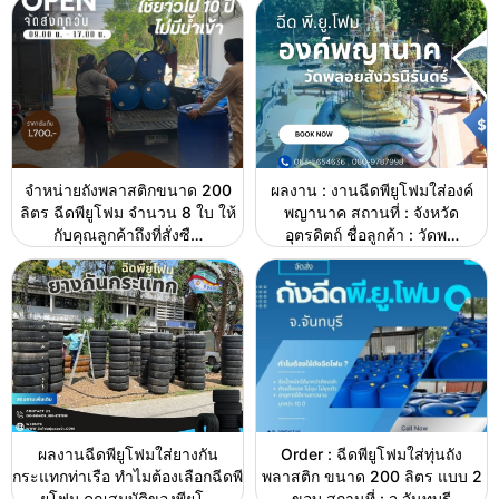
จำหน่ายถังพลาสติกขนาด 200
ผลงาน : งานฉีดพียูโฟมใส่องค์
ลิตร ฉีดพียูโฟม จำนวน 8 ใบ ให้
พญานาค สถานที่ : จังหวัด
กับคุณลูกค้าถึงที่สั่งซื…
อุตรดิตถ์ ชื่อลูกค้า : วัดพ…
ผลงานฉีดพียูโฟมใส่ยางกัน
Order : ฉีดพียูโฟมใส่ทุ่นถัง
กระแทกท่าเรือ ทำไมต้องเลือกฉีดพี
พลาสติก ขนาด 200 ลิตร แบบ 2
ยูโฟม คุณสมบัติของพียูโ…
ขอบ สถานที่ : จ.จันทบุรี