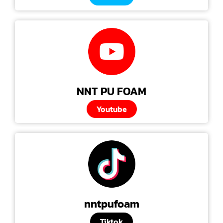
NNT PU FOAM
Youtube
nntpufoam
Tiktok