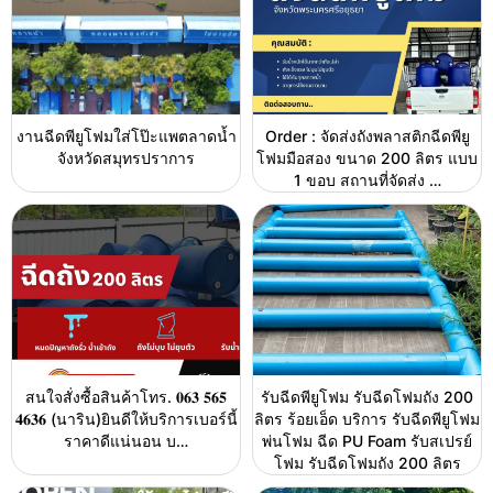
งานฉีดพียูโฟมใส่โป๊ะแพตลาดน้ำ
Order : จัดส่งถังพลาสติกฉีดพียู
จังหวัดสมุทรปราการ
โฟมมือสอง ขนาด 200 ลิตร แบบ
1 ขอบ สถานที่จัดส่ง …
สนใจสั่งซื้อสินค้าโทร. 𝟎𝟔𝟑 𝟓𝟔𝟓
รับฉีดพียูโฟม รับฉีดโฟมถัง 200
𝟒𝟔𝟑𝟔 (นาริน)ยินดีให้บริการเบอร์นี้
ลิตร ร้อยเอ็ด บริการ รับฉีดพียูโฟม
ราคาดีแน่นอน บ…
พ่นโฟม ฉีด PU Foam รับสเปรย์
โฟม รับฉีดโฟมถัง 200 ลิตร