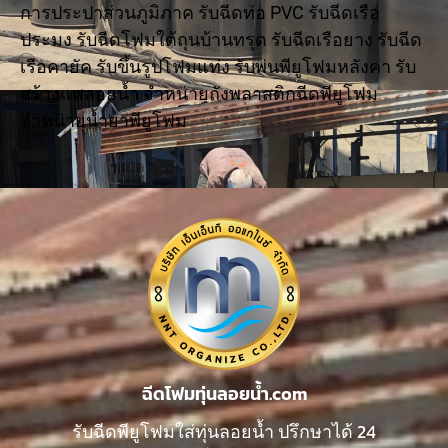
การประปาส่วนภูมิภาค รับฉีดท่อ PVC รับฉีดเรือ
ประมง รับฉีดโฟมใต้ถุนบ้านทรุด รับฉีดเรือยาง รับฉีด
เรือคายัค รับขึ้นรูปโฟมแท่ง รับพ่นพียูโฟมหลังคา รับ
สร้างแพลอยน้ำ จำหน่ายถังพลาสติกฉีดพียูโฟม
จำหน่ายน้ำยาพียูโฟม
ฉีดโฟมทุ่นลอยน้ำ.com
รับฉีดพียูโฟมใส่ทุ่นลอยน้ำ ปรึกษาได้ 24