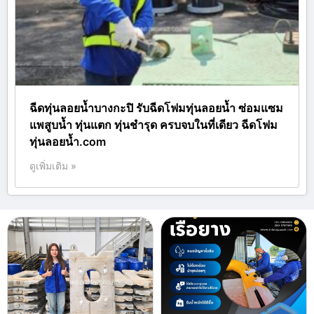
ฉีดทุ่นลอยน้ำบางกะปิ รับฉีดโฟมทุ่นลอยน้ำ ซ่อมแซม
แพสูบน้ำ ทุ่นแตก ทุ่นชำรุด ครบจบในที่เดียว ฉีดโฟม
ทุ่นลอยน้ำ.com
ดูเพิ่มเติม »