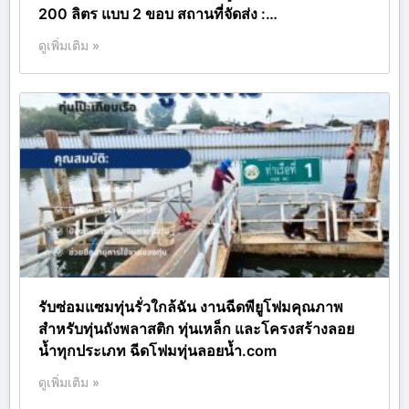
200 ลิตร แบบ 2 ขอบ สถานที่จัดส่ง :…
ดูเพิ่มเติม »
รับซ่อมแซมทุ่นรั่วใกล้ฉัน งานฉีดพียูโฟมคุณภาพ
สำหรับทุ่นถังพลาสติก ทุ่นเหล็ก และโครงสร้างลอย
น้ำทุกประเภท ฉีดโฟมทุ่นลอยน้ำ.com
ดูเพิ่มเติม »