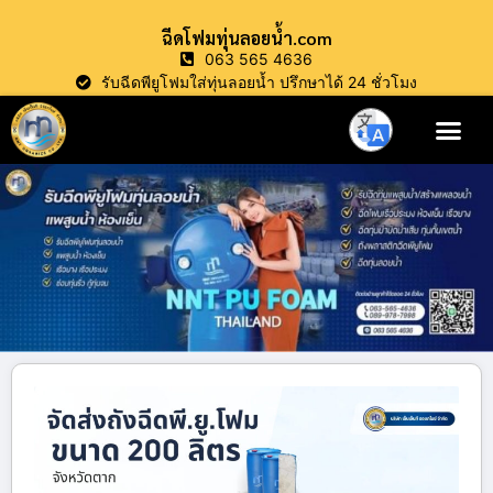
ฉีดโฟมทุ่นลอยน้ำ.com
063 565 4636
รับฉีดพียูโฟมใส่ทุ่นลอยน้ำ ปรึกษาได้ 24 ชั่วโมง