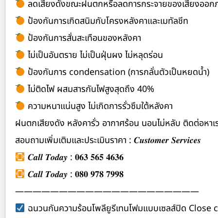
ลดเสียงดังขณะฝนตกหรือลดการกระจายของเสียงออก
ป้องกันการเกิดสนิมกับโครงหลังคาและเมทัลชีท
ป้องกันการสั่นสะเทือนของหลังคา
ไม่เป็นอันตราย ไม่เป็นฝุ่นผง ไม่หลุดร่อน
ป้องกันการ condensation (การกลั่นตัวเป็นหยดน้ำ)
ไม่ติดไฟ ผสมสารกันไฟสูงสุดถึง 40%
ความหนาแน่นสูง ไม่เกิดการรั่วซึมใต้หลังคา
ฝนตกเสียงดัง หลังคารั่ว อากาศร้อน นอนไม่หลับ ติดต่อ
สอบถามเพิ่มเติมและประเมินราคา : 𝑪𝒖𝒔𝒕𝒐𝒎𝒆𝒓 𝑺𝒆𝒓𝒗𝒊𝒄𝒆𝒔
𝑪𝒂𝒍𝒍 𝑻𝒐𝒅𝒂𝒚 : 𝟎𝟔𝟑 𝟓𝟔𝟓 𝟒𝟔𝟑𝟔
𝑪𝒂𝒍𝒍 𝑻𝒐𝒅𝒂𝒚 : 𝟎𝟖𝟎 𝟗𝟕𝟖 𝟕𝟗𝟗𝟖
—————————————————————
ฉนวนกันความร้อนโพลียูรีเทนโฟมแบบเซลส์ปิด Close c