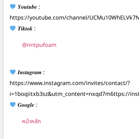
𝒀𝒐𝒖𝒕𝒖𝒃𝒆 :
https://youtube.com/channel/UCMu10WhELVk7
𝑻𝒊𝒌𝒕𝒐𝒌 :
@nntpufoam
𝑰𝒏𝒔𝒕𝒂𝒈𝒓𝒂𝒎 :
https://www.instagram.com/invites/contact/?
i=1boqiitxb3sz&utm_content=nxqd7m6ttps://in
𝑮𝒐𝒐𝒈𝒍𝒆 :
หน้าหลัก