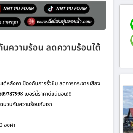
ากันความร้อน ลดความร้อนใต้
ใต้หลังคา ป้องกันการรั่วซึม ลดการกระจายเสียง
𝟎𝟗𝟕𝟖𝟕𝟗𝟗𝟖 เบอร์นี้ราคาดีแน่นอน!!!
นฉนวนกันความร้อนกับเรา
20 องศา