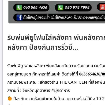
รับพ่นพียูโฟมใส่หลังคา พ่นหลังค
หลังคา ป้องกันการรั่วซึ…
รับพ่นพียูโฟมใส่หลังคา พ่นหลังคากันความร้อน ลดความร้อน
ออกสู่ภายนอก ทักหาเราได้เลยค่ะ ติดต่อได้ที่ 𝟎𝟔𝟑𝟓𝟔𝟓𝟒𝟔𝟑𝟔/𝟎𝟖
กราบขอบพระคุณ : เจ้าของร้าน THE CANTEEN ที่เลือกพ่
สถานที่ : จังหวัดมุกดาหาร #มุกดาหาร
ป้องกันความร้อนเข้าภายในบ้าน ลดความร้อนได้ถึง 10-