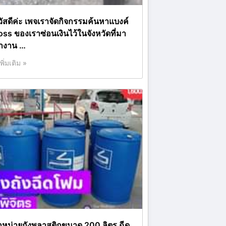
วัสดีค่ะ เพจเราจัดกิจกรรมค้นหาแบงค์
oss ของเราซ่อนเงินไว้ในจังหวัดที่มา
ำงาน …
เพิ่มเติม »
ำหน่ายถังพลาสติกขนาด 200 ลิตร ฉีด