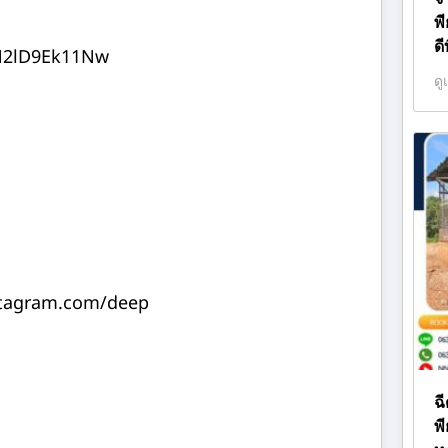
พ
ดี
N2lD9Ek11Nw
ดู
stagram.com/deep
ฉ
พี