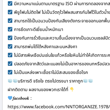
มีความหนาแน่นตามมาตรฐาน ISO ผ่านการทดลองจากสถาบั
พียูโฟมไม่ติดไฟ ไม่เป็นวัตถุไวไฟผสมสารกันไฟไว้ในตัวน้
สามารถใช้เป็นฉนวนป้องกันเสียงดังกระจายออกนอกพื้นท
การยึดเกาะดีเยี่ยมน้ำหนักเบา
ป้องกันการรั่วซึมและความชื้นเนื่องจากเป็นฉนวนเซลล์ปิดป
สามารถพ่นได้ใต้หลังคาและบนหลังคา
ไม่มีสารพิษเจือปนเช่นใยแก้วหรือใยหินไม่ทำให้เกิดการระ
ปลอดภัยจากสัตว์และแมลงไม่เป็นอาหารของนกหรือปลว
ไม่เป็นแหล่งเพาะเชื้อราไม่มีสะสมของเชื้อโรค
บริการดี จริงใจ ตรงไปตรงมา ราคาถูก
ฝากติดตาม ผลงานของพวกเราได้ที่
𝒇𝒂𝒄𝒆𝒃𝒐𝒐𝒌 :
https://www.facebook.com/NNTORGANIZE.1978/