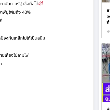
นภาครัฐ เชื่อถือได้
ส
ำยาพียูโฟมถึง 40%
b
ี่
ท
ดู
้องกันเหล็กไม่ให้เป็นสนิม
คายเคืองไม่ลามไฟ
ก
จ