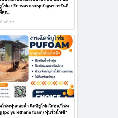
ียูโฟม บริการครบ จบทุกปัญหา การันตี
ที่สุด…
เพิ่มเติม »
ีดโฟมทุ่นลอยน้ำ ฉีดพียูโฟมใส่ทุ่น/โฟม
ยู (polyurethane foam) ทุ่นรั่วน้ำเข้า