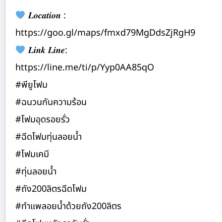
𝑳𝒐𝒄𝒂𝒕𝒊𝒐𝒏 :
https://goo.gl/maps/fmxd79MgDdsZjRgH9
𝑳𝒊𝒏𝒌 𝑳𝒊𝒏𝒆:
https://line.me/ti/p/Yyp0AA85qO
#พียูโฟม
#ฉนวนกันความร้อน
#โฟมอุดรอยรั่ว
#ฉีดโฟมทุ่นลอยน้ำ
#โฟมเคมี
#ทุ่นลอยน้ำ
#ถัง200ลิตรฉีดโฟม
#ทำแพลอยน้ำด้วยถัง200ลิตร