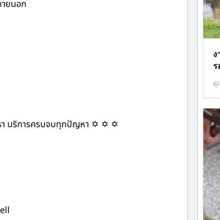
ภายนอก
งา
ร
ดู
หาเรา บริการครบจบทุกปัญหา ✡ ✡ ✡
ell