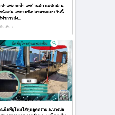
ับทำแพลอยน้ำ แพบ้านพัก แพพักผ่อน
พนั่งเล่น แพกระชังปลาตามแบบ วันนี้
ด้ทำการส่ง…
เพิ่มเติม »
านฉีดพียูโฟมใส่ทุ่นดูดทราย อ.บางบ่อ