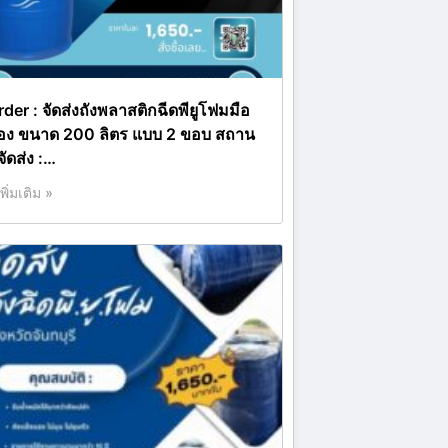
rder : จัดส่งถังพลาสติกฉีดพียูโฟมมือ
อง ขนาด 200 ลิตร แบบ 2 ขอบ สถาน
่จัดส่ง :…
เพิ่มเติม »