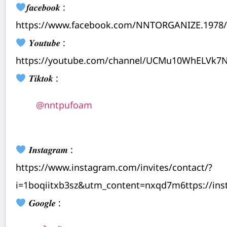
𝒇𝒂𝒄𝒆𝒃𝒐𝒐𝒌 :
https://www.facebook.com/NNTORGANIZE.1978/
𝒀𝒐𝒖𝒕𝒖𝒃𝒆 :
https://youtube.com/channel/UCMu10WhELVk7
𝑻𝒊𝒌𝒕𝒐𝒌 :
@nntpufoam
𝑰𝒏𝒔𝒕𝒂𝒈𝒓𝒂𝒎 :
https://www.instagram.com/invites/contact/?
i=1boqiitxb3sz&utm_content=nxqd7m6ttps://in
𝑮𝒐𝒐𝒈𝒍𝒆 :