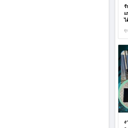
ร
แ
ไ
ดู
ง