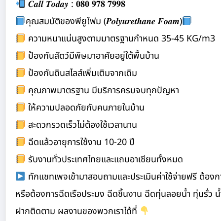
𝑪𝒂𝒍𝒍 𝑻𝒐𝒅𝒂𝒚 : 𝟎𝟖𝟎 𝟗𝟕𝟖 𝟕𝟗𝟗𝟖
คุณสมบัติของพียูโฟม (𝑷𝒐𝒍𝒚𝒖𝒓𝒆𝒕𝒉𝒂𝒏𝒆 𝑭𝒐𝒂𝒎)
ความหนาแน่นสูงตามมาตรฐานกำหนด 35-45 KG/m3
ป้องกันสัตว์มีพิษมาอาศัยอยู่ใต้พื้นบ้าน
ป้องกันดินสไลส์เพิ่มเติมจากเดิม
คุณภาพมาตรฐาน มีบริการครบจบทุกปัญหา
ให้ความปลอดภัยกับคนภายในบ้าน
สะดวกรวดเร็วไม่ต้องใช้เวลานาน
ฉีดแล้วอายุการใช้งาน 10-20 ปี
รับงานทั่วประเทศไทยและแถบอาเซียนทั้งหมด
ทักแชทเพจเข้ามาสอบถามและประเมินค่าใช้จ่ายฟรี ต้องการย
หรือต้องการฉีดเรือประมง ฉีดชิ้นงาน ฉีดทุ่นลอยน้ำ ทุ่นรั่ว น้ำ
ฝากติดตาม ผลงานของพวกเราได้ที่