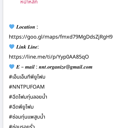
หน้าหลัก
𝑳𝒐𝒄𝒂𝒕𝒊𝒐𝒏 :
https://goo.gl/maps/fmxd79MgDdsZjRgH9
𝑳𝒊𝒏𝒌 𝑳𝒊𝒏𝒆:
https://line.me/ti/p/Yyp0AA85qO
𝑬 – 𝒎𝒂𝒊𝒍 : 𝒏𝒏𝒕.𝒐𝒓𝒈𝒂𝒏𝒊𝒛𝒆@𝒈𝒎𝒂𝒊𝒍.𝒄𝒐𝒎
#เอ็นเอ็นทีพียูโฟม
#NNTPUFOAM
#ฉีดโฟมทุ่นลอยน้ำ
#ฉีดพียูโฟม
#ซ่อมทุ่นแพสูบน้ำ
#ซ่อมรอยรั่ว