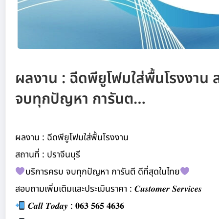
ผลงาน : ฉีดพียูโฟมใส่พื้นโรงงาน ส
จบทุกปัญหา การันต…
ผลงาน : ฉีดพียูโฟมใส่พื้นโรงงาน
สถานที่ : ปราจีนบุรี
บริการครบ จบทุกปัญหา การันตี ดีที่สุดในไทย
สอบถามเพิ่มเติมและประเมินราคา : 𝑪𝒖𝒔𝒕𝒐𝒎𝒆𝒓 𝑺𝒆𝒓𝒗𝒊𝒄𝒆𝒔
𝑪𝒂𝒍𝒍 𝑻𝒐𝒅𝒂𝒚 : 𝟎𝟔𝟑 𝟓𝟔𝟓 𝟒𝟔𝟑𝟔