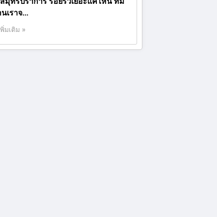
.สมุทรปราการ รอยรั่วเยอะแค่ไหน ทีม
านเราจ…
เพิ่มเติม »