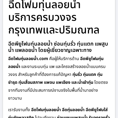
ฉีดโฟมทุ่นลอยน้ำ
บริการครบวงจร
กรุงเทพและปริมณฑล
ฉีดพียูโฟมทุ่นลอยน้ำ ซ่อมทุ่นรั่ว ทุ่นแตก แพสูบ
น้ำ แพลอยน้ำ โดยผู้เชี่ยวชาญเฉพาะทาง
ฉีดโฟมทุ่นลอยน้ำ.com
คือผู้ให้บริการด้าน
ฉีดพียูโฟมทุ่น
ลอยน้ำ
และงานระบบทุ่น แพ และโครงสร้างลอยน้ำแบบครบ
วงจร สำหรับลูกค้าที่ต้องการแก้ปัญหา
ทุ่นรั่ว ทุ่นแตก ทุ่น
ชำรุด ทุ่นเสื่อมสภาพ แพจม แพเอียง และน้ำเข้าทุ่น
โดยตรง
จากทีมงานที่มีประสบการณ์งานจริงในพื้นที่น้ำมาอย่าง
ยาวนาน
เรารับงานทั้ง
ฉีดโฟมทุ่นลอยน้ำ ฉีดทุ่นลอยน้ำ ฉีดพียูโฟมใส่
ทุ่นถังพลาสติก
ไปจนถึงงาน
ซ่อมแซมแพสูบน้ำ รับอุดรอยรั่ว