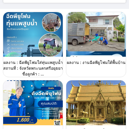
ผลงาน : ฉีดพียูโฟมใส่ทุ่นแพสูบน้ำ
ผลงาน : งานฉีดพียูโฟมใต้พื้นบ้าน
สถานที่ : จังหวัดพระนครศรีอยุธยา
ชื่อลูกค้า : …