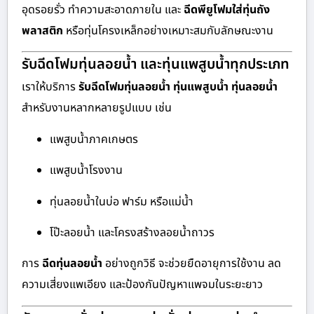
อุดรอยรั่ว ทำความสะอาดภายใน และ
ฉีดพียูโฟมใส่ทุ่นถัง
พลาสติก
หรือทุ่นโครงเหล็กอย่างเหมาะสมกับลักษณะงาน
รับฉีดโฟมทุ่นลอยน้ำ และทุ่นแพสูบน้ำทุกประเภท
เราให้บริการ
รับฉีดโฟมทุ่นลอยน้ำ ทุ่นแพสูบน้ำ ทุ่นลอยน้ำ
สำหรับงานหลากหลายรูปแบบ เช่น
แพสูบน้ำภาคเกษตร
แพสูบน้ำโรงงาน
ทุ่นลอยน้ำในบ่อ ฟาร์ม หรือแม่น้ำ
โป๊ะลอยน้ำ และโครงสร้างลอยน้ำถาวร
การ
ฉีดทุ่นลอยน้ำ
อย่างถูกวิธี จะช่วยยืดอายุการใช้งาน ลด
ความเสี่ยงแพเอียง และป้องกันปัญหาแพจมในระยะยาว