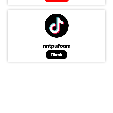
nntpufoam
Tiktok