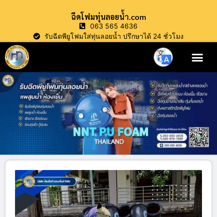
ฉีดโฟมทุ่นลอยน้ำ.com
063 565 4636
รับฉีดพียูโฟมใส่ทุ่นลอยน้ำ ปรึกษาได้ 24 ชั่วโมง