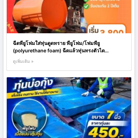
ฉีดพียูโฟมใส่ทุ่นดูดทราย พียูโฟม/โฟมพียู
(polyurethane foam) ฉีดแล้วทุ่นทรงตัวได…
ดูเพิ่มเติม »