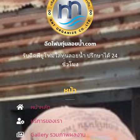
ฉีดโฟมทุ่นลอยน้ำ.com
รับฉีดพียูโฟมใส่ทุ่นลอยน้ำ ปรึกษาได้ 24
ชั่วโมง
หน้า
หน้าหลัก
บริการของเรา
Gallery รวมภาพผลงาน