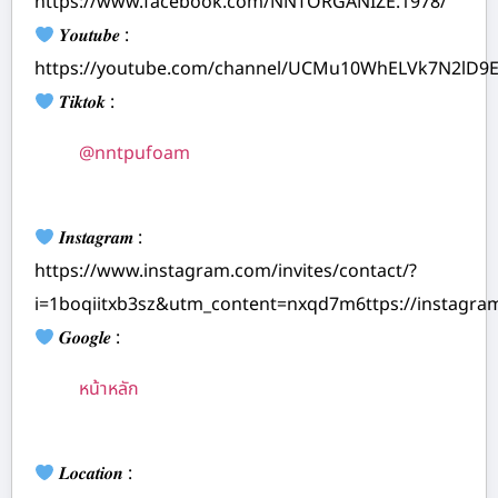
https://www.facebook.com/NNTORGANIZE.1978/
𝒀𝒐𝒖𝒕𝒖𝒃𝒆 :
https://youtube.com/channel/UCMu10WhELVk7N2lD9
𝑻𝒊𝒌𝒕𝒐𝒌 :
@nntpufoam
𝑰𝒏𝒔𝒕𝒂𝒈𝒓𝒂𝒎 :
https://www.instagram.com/invites/contact/?
i=1boqiitxb3sz&utm_content=nxqd7m6ttps://instagr
𝑮𝒐𝒐𝒈𝒍𝒆 :
หน้าหลัก
𝑳𝒐𝒄𝒂𝒕𝒊𝒐𝒏 :