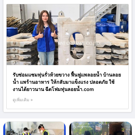
รับซ่อมแซมทุ่นรั่วห้วยขวาง ฟื้นฟูแพลอยน้ำ บ้านลอย
น้ำ แพร้านอาหาร ให้กลับมาแข็งแรง ปลอดภัย ใช้
งานได้ยาวนาน ฉีดโฟมทุ่นลอยน้ำ.com
ดูเพิ่มเติม »