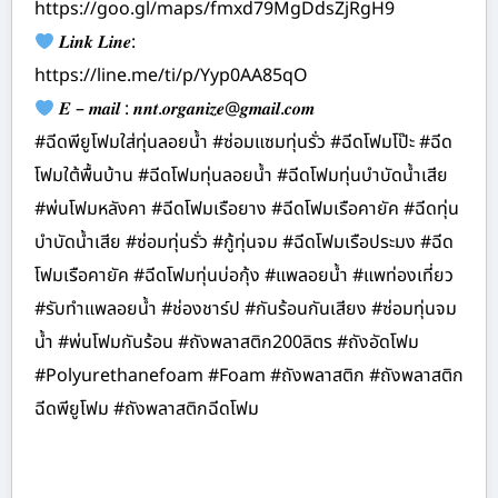
https://goo.gl/maps/fmxd79MgDdsZjRgH9
𝑳𝒊𝒏𝒌 𝑳𝒊𝒏𝒆:
https://line.me/ti/p/Yyp0AA85qO
𝑬 – 𝒎𝒂𝒊𝒍 : 𝒏𝒏𝒕.𝒐𝒓𝒈𝒂𝒏𝒊𝒛𝒆@𝒈𝒎𝒂𝒊𝒍.𝒄𝒐𝒎
#ฉีดพียูโฟมใส่ทุ่นลอยน้ำ #ซ่อมแซมทุ่นรั่ว #ฉีดโฟมโป๊ะ #ฉีด
โฟมใต้พื้นบ้าน #ฉีดโฟมทุ่นลอยน้ำ #ฉีดโฟมทุ่นบำบัดน้ำเสีย
#พ่นโฟมหลังคา #ฉีดโฟมเรือยาง #ฉีดโฟมเรือคายัค #ฉีดทุ่น
บำบัดน้ำเสีย #ซ่อมทุ่นรั่ว #กู้ทุ่นจม #ฉีดโฟมเรือประมง #ฉีด
โฟมเรือคายัค #ฉีดโฟมทุ่นบ่อกุ้ง #แพลอยน้ำ #แพท่องเที่ยว
#รับทำแพลอยน้ำ #ช่องชาร์ป #กันร้อนกันเสียง #ซ่อมทุ่นจม
น้ำ #พ่นโฟมกันร้อน #ถังพลาสติก200ลิตร #ถังอัดโฟม
#Polyurethanefoam #Foam #ถังพลาสติก #ถังพลาสติก
ฉีดพียูโฟม #ถังพลาสติกฉีดโฟม