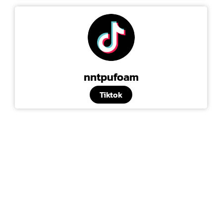
nntpufoam
Tiktok