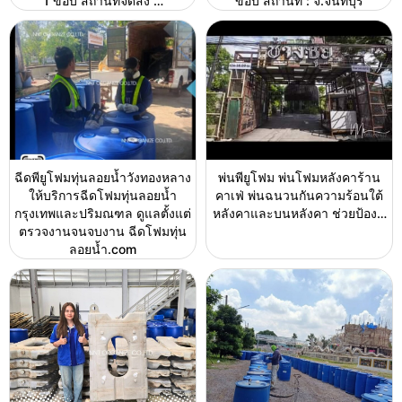
1 ขอบ สถานที่จัดส่ง …
ขอบ สถานที่ : จ.จันทบุรี
ฉีดพียูโฟมทุ่นลอยน้ำวังทองหลาง
พ่นพียูโฟม พ่นโฟมหลังคาร้าน
ให้บริการฉีดโฟมทุ่นลอยน้ำ
คาเฟ่ พ่นฉนวนกันความร้อนใต้
กรุงเทพและปริมณฑล ดูแลตั้งแต่
หลังคาและบนหลังคา ช่วยป้อง…
ตรวจงานจนจบงาน ฉีดโฟมทุ่น
ลอยน้ำ.com