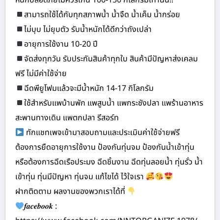
หนักปลอดภัยไม่ควรเกิน 100-150 กิโลกรัมเท่านั้น!!
สามารถใช้ได้กับทุกสภาพน้ำ น้ำจืด น้ำเค็ม น้ำกร่อย
ไม่บุบ ไม่ยุบตัว รับน้ำหนักได้ดีกว่าถังเปล่า
อายุการใช้งาน 10-20 ปี
จัดส่งทุกวัน รับประกันสินค้าทุกใบ สินค้ามีปัญหาส่งเคลม
ฟรี ไม่มีค่าใช้จ่าย
ฉีดพียูโฟมแล้วจะมีน้ำหนัก 14-17 กิโลกรัม
ใช้สำหรับแพบ้านพัก แพสูบน้ำ แพกระชังปลา แพร้านอาหาร
สะพานทางเดิน แพตกปลา รีสอร์ท
ทักแชทเพจเข้ามาสอบถามและประเมินค่าใช้จ่ายฟรี
ต้องการยืดอายุการใช้งาน ป้องกันทุ่นจม ป้องกันน้ำเข้าทุ่น
หรือต้องการฉีดเรือประมง ฉีดชิ้นงาน ฉีดทุ่นลอยน้ำ ทุ่นรั่ว น้ำ
เข้าทุ่น ทุ่นมีปัญหา ทุ่นจม แก้ไขได้ ไว้ใจเรา
ฝากติดตาม ผลงานของพวกเราได้ที่
𝒇𝒂𝒄𝒆𝒃𝒐𝒐𝒌 :