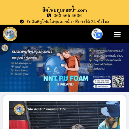
ฉีดโฟมทุ่นลอยน้ำ.com
063 565 4636
รับฉีดพียูโฟมใส่ทุ่นลอยน้ำ ปรึกษาได้ 24 ชั่วโมง