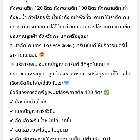
ถังพลาสติก 120 ลิตร ถังพลาสติก 100 ลิตร ถังพลาสติกเก่า
ถังจมน้ำ ถังมีรอยรั่ว น้ำเข้าถัง อย่าพึ่งทิ้ง เอามาให้เราฉีดโฟม
นะคะ สามารถกลับมาใช้ได้ดีกว่าเดิม อายุการใช้งานยาวนานขึ้น
ขอบคุณลูกค้า จังหวัดพระนครศรีอยุธยา
สนใจฉีดโฟมโทร. 𝟎𝟔𝟑 𝟓𝟔𝟓 𝟒𝟔𝟑𝟔 (นาริน)ยินดีให้บริการเบอร์นี้
ราคาดีแน่นอน
บริการครบ จบทุกปัญหา การันตี ดีที่สุดในไทย
กราบขอบพระคุณ : ลูกค้าจังหวัดพระนครศรีอยุธยา ที่ไว้วางใจ
เลือกฉีดพียูโฟมใส่ถังกับเรา
ข้อดีของการฉีดพียูโฟมใส่ถังพลาสติก 120 ลิตร
✔ ป้องกันน้ำเข้าถัง
✔ หมดปัญหาการรั่วซึม
✔ ฉีดแล้วจะรับน้ำหนักได้มากขึ้น
✔ ฉีดแล้วถังจะไม่บุบ ไม่ยุบตัว
✔ ฉีดแล้วอายุการใช้งานยาวนานขึ้น ไม่ต่ำกว่า 10 ปี