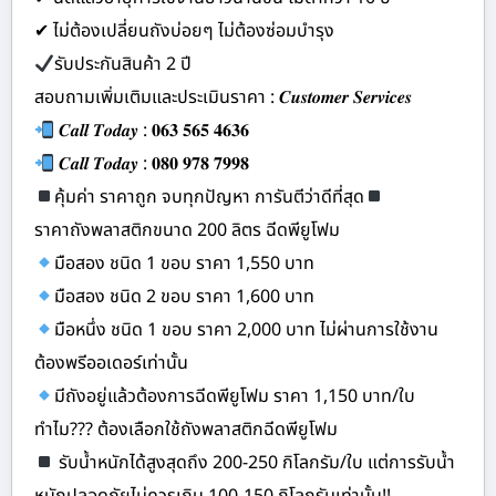
✔ ไม่ต้องเปลี่ยนถังบ่อยๆ ไม่ต้องซ่อมบำรุง
รับประกันสินค้า 2 ปี
สอบถามเพิ่มเติมและประเมินราคา : 𝑪𝒖𝒔𝒕𝒐𝒎𝒆𝒓 𝑺𝒆𝒓𝒗𝒊𝒄𝒆𝒔
𝑪𝒂𝒍𝒍 𝑻𝒐𝒅𝒂𝒚 : 𝟎𝟔𝟑 𝟓𝟔𝟓 𝟒𝟔𝟑𝟔
𝑪𝒂𝒍𝒍 𝑻𝒐𝒅𝒂𝒚 : 𝟎𝟖𝟎 𝟗𝟕𝟖 𝟕𝟗𝟗𝟖
คุ้มค่า ราคาถูก จบทุกปัญหา การันตีว่าดีที่สุด
ราคาถังพลาสติกขนาด 200 ลิตร ฉีดพียูโฟม
มือสอง ชนิด 1 ขอบ ราคา 1,550 บาท
มือสอง ชนิด 2 ขอบ ราคา 1,600 บาท
มือหนึ่ง ชนิด 1 ขอบ ราคา 2,000 บาท ไม่ผ่านการใช้งาน
ต้องพรีออเดอร์เท่านั้น
มีถังอยู่แล้วต้องการฉีดพียูโฟม ราคา 1,150 บาท/ใบ
ทำไม??? ต้องเลือกใช้ถังพลาสติกฉีดพียูโฟม
รับน้ำหนักได้สูงสุดถึง 200-250 กิโลกรัม/ใบ แต่การรับน้ำ