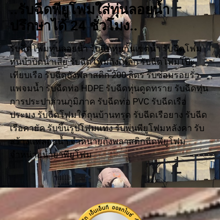
..รับฉีดพียูโฟมใส่ทุ่นลอยน้ำ
ปรึกษาได้ 24 ชั่วโมง..
รับฉีดโฟมทุ่นลอยน้ำ รับฉีดทุ่นกั้นเขตน้ำ รับฉีดโฟม
ทุ่นบำบัดน้ำเสีย รับฉีดโฟมถังเหล็ก รับฉีดโฟมโป๊ะ
เทียบเรือ รับฉีดถังพลาสติก 200 ลิตร รับซ่อมรอยรั่ว
แพจมน้ำ รับฉีดท่อ HDPE รับฉีดทุ่นดูดทราย รับฉีดทุ่น
การประปาส่วนภูมิภาค รับฉีดท่อ PVC รับฉีดเรือ
ประมง รับฉีดโฟมใต้ถุนบ้านทรุด รับฉีดเรือยาง รับฉีด
เรือคายัค รับขึ้นรูปโฟมแท่ง รับพ่นพียูโฟมหลังคา รับ
สร้างแพลอยน้ำ จำหน่ายถังพลาสติกฉีดพียูโฟม
จำหน่ายน้ำยาพียูโฟม