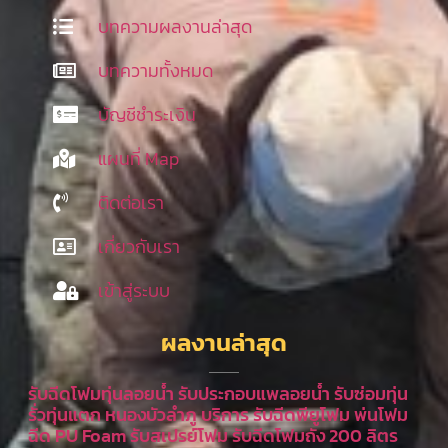
บทความผลงานล่าสุด
บทความทั้งหมด
บัญชีชำระเงิน
แผนที่ Map
ติดต่อเรา
เกี่ยวกับเรา
เข้าสู่ระบบ
ผลงานล่าสุด
รับฉีดโฟมทุ่นลอยน้ำ รับประกอบแพลอยน้ำ รับซ่อมทุ่น
รั่วทุ่นแตก หนองบัวลำภู บริการ รับฉีดพียูโฟม พ่นโฟม
ฉีด PU Foam รับสเปรย์โฟม รับฉีดโฟมถัง 200 ลิตร