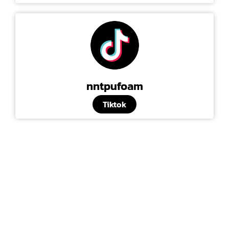
nntpufoam
Tiktok