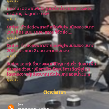
ดูเพิ่มเติม
ผลงาน : ฉีดพียูโฟมใส่ทุ่นเหล็กน้ำ สถานที่ : จังหวัด
กาฬสินธุ์ ชื่อลูกค้า : บริษั…
ดูเพิ่มเติม
Order : จัดส่งถังพลาสติกฉีดพียูโฟมมือสอง ขนาด
200 ลิตร แบบ 1 ขอบ สถานที่จัดส่ง :…
ดูเพิ่มเติม
Order : จัดส่งถังพลาสติกฉีดพียูโฟมมือสอง ขนาด
200 ลิตร ชนิด 2 ขอบ สถานที่จัดส่ง …
ดูเพิ่มเติม
รับซ่อมแซมทุ่นรั่วบางแค แก้ปัญหาทุ่นรั่ว ทุ่นจม เพิ่ม
แรงลอยตัวอย่างมืออาชีพ ด้วยบริการฉีดพียูโฟม
โดยตรงจากผู้เชี่ยวชาญ ฉีดโฟมทุ่นลอยน้ำ.com
ดูเพิ่มเติม
ติดต่อเรา
โทร