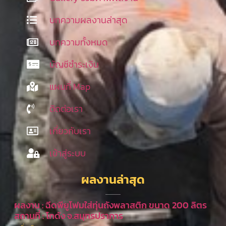
บทความผลงานล่าสุด
บทความทั้งหมด
บัญชีชำระเงิน
แผนที่ Map
ติดต่อเรา
เกี่ยวกับเรา
เข้าสู่ระบบ
ผลงานล่าสุด
ผลงาน : ฉีดพียูโฟมใส่ทุ่นถังพลาสติก ขนาด 200 ลิตร
สถานที่ : โกดัง จ.สมุทรปราการ