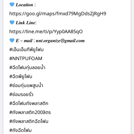
𝑳𝒐𝒄𝒂𝒕𝒊𝒐𝒏 :
https://goo.gl/maps/fmxd79MgDdsZjRgH9
𝑳𝒊𝒏𝒌 𝑳𝒊𝒏𝒆:
https://line.me/ti/p/Yyp0AA85qO
𝑬 – 𝒎𝒂𝒊𝒍 : 𝒏𝒏𝒕.𝒐𝒓𝒈𝒂𝒏𝒊𝒛𝒆@𝒈𝒎𝒂𝒊𝒍.𝒄𝒐𝒎
#เอ็นเอ็นทีพียูโฟม
#NNTPUFOAM
#ฉีดโฟมทุ่นลอยน้ำ
#ฉีดพียูโฟม
#ซ่อมทุ่นแพสูบน้ำ
#ซ่อมรอยรั่ว
#ฉีดโฟมถังพลาสติก
#ถังพลาสติก200ลิตร
#ถังพลาสติกฉีดโฟม
#ถังฉีดโฟม