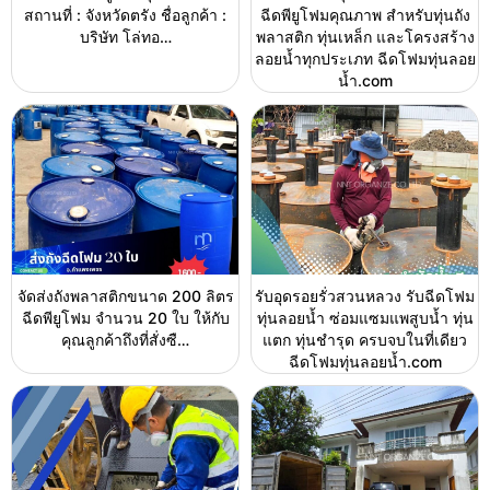
สถานที่ : จังหวัดตรัง ชื่อลูกค้า :
ฉีดพียูโฟมคุณภาพ สำหรับทุ่นถัง
บริษัท โล่ทอ…
พลาสติก ทุ่นเหล็ก และโครงสร้าง
ลอยน้ำทุกประเภท ฉีดโฟมทุ่นลอย
น้ำ.com
จัดส่งถังพลาสติกขนาด 200 ลิตร
รับอุดรอยรั่วสวนหลวง รับฉีดโฟม
ฉีดพียูโฟม จำนวน 20 ใบ ให้กับ
ทุ่นลอยน้ำ ซ่อมแซมแพสูบน้ำ ทุ่น
คุณลูกค้าถึงที่สั่งซื…
แตก ทุ่นชำรุด ครบจบในที่เดียว
ฉีดโฟมทุ่นลอยน้ำ.com