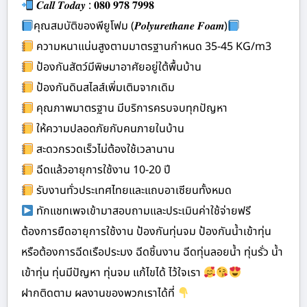
𝑪𝒂𝒍𝒍 𝑻𝒐𝒅𝒂𝒚 : 𝟎𝟖𝟎 𝟗𝟕𝟖 𝟕𝟗𝟗𝟖
คุณสมบัติของพียูโฟม (𝑷𝒐𝒍𝒚𝒖𝒓𝒆𝒕𝒉𝒂𝒏𝒆 𝑭𝒐𝒂𝒎)
ความหนาแน่นสูงตามมาตรฐานกำหนด 35-45 KG/m3
ป้องกันสัตว์มีพิษมาอาศัยอยู่ใต้พื้นบ้าน
ป้องกันดินสไลส์เพิ่มเติมจากเดิม
คุณภาพมาตรฐาน มีบริการครบจบทุกปัญหา
ให้ความปลอดภัยกับคนภายในบ้าน
สะดวกรวดเร็วไม่ต้องใช้เวลานาน
ฉีดแล้วอายุการใช้งาน 10-20 ปี
รับงานทั่วประเทศไทยและแถบอาเซียนทั้งหมด
ทักแชทเพจเข้ามาสอบถามและประเมินค่าใช้จ่ายฟรี
ต้องการยืดอายุการใช้งาน ป้องกันทุ่นจม ป้องกันน้ำเข้าทุ่น
หรือต้องการฉีดเรือประมง ฉีดชิ้นงาน ฉีดทุ่นลอยน้ำ ทุ่นรั่ว น้ำ
เข้าทุ่น ทุ่นมีปัญหา ทุ่นจม แก้ไขได้ ไว้ใจเรา
ฝากติดตาม ผลงานของพวกเราได้ที่