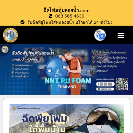
ฉีดโฟมทุ่นลอยน้ำ.com
063 565 4636
รับฉีดพียูโฟมใส่ทุ่นลอยน้ำ ปรึกษาได้ 24 ชั่วโมง