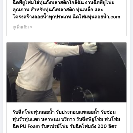
ฉีดพียูโฟมใส่ทุ่นถังพลาสติกใกล้ฉัน งานฉีดพียูโฟม
คุณภาพ สำหรับทุ่นถังพลาสติก ทุ่นเหล็ก และ
โครงสร้างลอยน้ำทุกประเภท ฉีดโฟมทุ่นลอยน้ำ.com
ดูเพิ่มเติม »
รับฉีดโฟมทุ่นลอยน้ำ รับประกอบแพลอยน้ำ รับซ่อม
ทุ่นรั่วทุ่นแตก นครพนม บริการ รับฉีดพียูโฟม พ่นโฟม
ฉีด PU Foam รับสเปรย์โฟม รับฉีดโฟมถัง 200 ลิตร