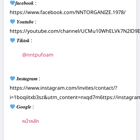
𝒇𝒂𝒄𝒆𝒃𝒐𝒐𝒌 :
https://www.facebook.com/NNTORGANIZE.1978/
𝒀𝒐𝒖𝒕𝒖𝒃𝒆 :
https://youtube.com/channel/UCMu10WhELVk7N2lD9
𝑻𝒊𝒌𝒕𝒐𝒌 :
@nntpufoam
𝑰𝒏𝒔𝒕𝒂𝒈𝒓𝒂𝒎 :
https://www.instagram.com/invites/contact/?
i=1boqiitxb3sz&utm_content=nxqd7m6ttps://instagr
𝑮𝒐𝒐𝒈𝒍𝒆 :
หน้าหลัก