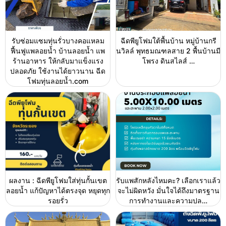
รับซ่อมแซมทุ่นรั่วบางคอแหลม
ฉีดพียูโฟมใต้พื้นบ้าน หมู่บ้านกรี
ฟื้นฟูแพลอยน้ำ บ้านลอยน้ำ แพ
นวิลล์ พุทธมณฑลสาย 2 พื้นบ้านมี
ร้านอาหาร ให้กลับมาแข็งแรง
โพรง ดินสไลส์ …
ปลอดภัย ใช้งานได้ยาวนาน ฉีด
โฟมทุ่นลอยน้ำ.com
ผลงาน : ฉีดพียูโฟมใส่ทุ่นกั้นเขต
รับแพสักหลังไหมคะ? เลือกเราแล้ว
ลอยน้ำ แก้ปัญหาได้ตรงจุด หยุดทุก
จะไม่ผิดหวัง มั่นใจได้ถึงมาตรฐาน
รอยรั่ว
การทำงานและความปล…