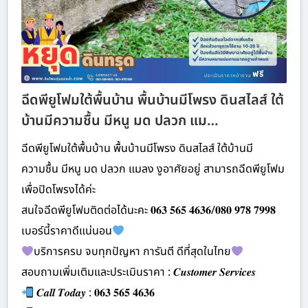
ฉีดพียูโฟมใต้พื้นบ้าน พื้นบ้านมีโพรง ดินสไลส์ ใต้
บ้านมีความชื้น มีหนู มด ปลวก แม…
ฉีดพียูโฟมใต้พื้นบ้าน พื้นบ้านมีโพรง ดินสไลส์ ใต้บ้านมี
ความชื้น มีหนู มด ปลวก แมลง งูอาศัยอยู่ สามารถฉีดพียูโฟม
เพื่อปิดโพรงได้ค่ะ
สนใจฉีดพียูโฟมติดต่อได้นะคะ 𝟎𝟔𝟑 𝟓𝟔𝟓 𝟒𝟔𝟑𝟔/𝟎𝟖𝟎 𝟗𝟕𝟖 𝟕𝟗𝟗𝟖
เบอร์นี้ราคาดีแน่นอน
บริการครบ จบทุกปัญหา การันตี ดีที่สุดในไทย
สอบถามเพิ่มเติมและประเมินราคา : 𝑪𝒖𝒔𝒕𝒐𝒎𝒆𝒓 𝑺𝒆𝒓𝒗𝒊𝒄𝒆𝒔
𝑪𝒂𝒍𝒍 𝑻𝒐𝒅𝒂𝒚 : 𝟎𝟔𝟑 𝟓𝟔𝟓 𝟒𝟔𝟑𝟔