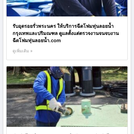
รับอุดรอยรั่วพระนคร ให้บริการฉีดโฟมทุ่นลอยน้ำ
กรุงเทพและปริมณฑล ดูแลตั้งแต่ตรวจงานจนจบงาน
ฉีดโฟมทุ่นลอยน้ำ.com
ดูเพิ่มเติม »