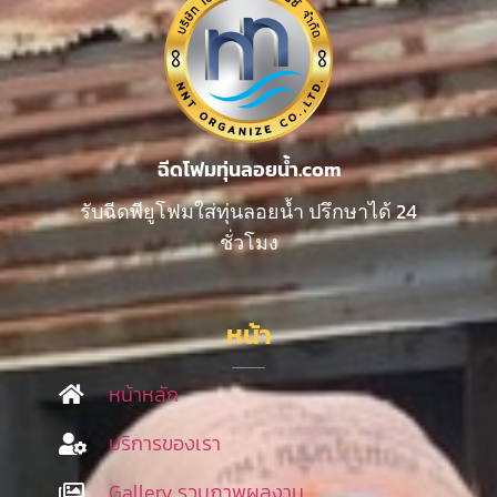
ฉีดโฟมทุ่นลอยน้ำ.com
รับฉีดพียูโฟมใส่ทุ่นลอยน้ำ ปรึกษาได้ 24
ชั่วโมง
หน้า
หน้าหลัก
บริการของเรา
Gallery รวมภาพผลงาน