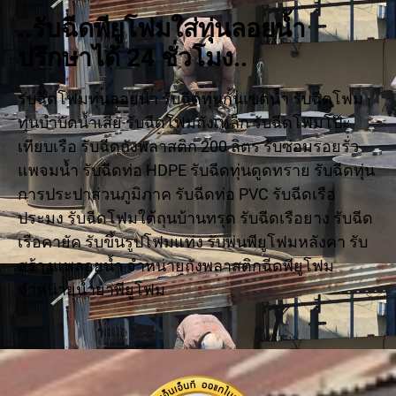
..รับฉีดพียูโฟมใส่ทุ่นลอยน้ำ
ปรึกษาได้ 24 ชั่วโมง..
รับฉีดโฟมทุ่นลอยน้ำ รับฉีดทุ่นกั้นเขตน้ำ รับฉีดโฟม
ทุ่นบำบัดน้ำเสีย รับฉีดโฟมถังเหล็ก รับฉีดโฟมโป๊ะ
เทียบเรือ รับฉีดถังพลาสติก 200 ลิตร รับซ่อมรอยรั่ว
แพจมน้ำ รับฉีดท่อ HDPE รับฉีดทุ่นดูดทราย รับฉีดทุ่น
การประปาส่วนภูมิภาค รับฉีดท่อ PVC รับฉีดเรือ
ประมง รับฉีดโฟมใต้ถุนบ้านทรุด รับฉีดเรือยาง รับฉีด
เรือคายัค รับขึ้นรูปโฟมแท่ง รับพ่นพียูโฟมหลังคา รับ
สร้างแพลอยน้ำ จำหน่ายถังพลาสติกฉีดพียูโฟม
จำหน่ายน้ำยาพียูโฟม