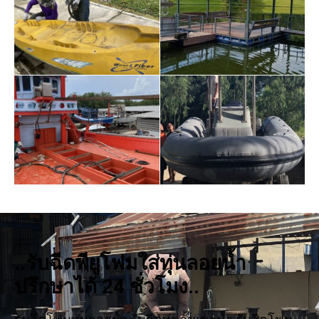
..รับฉีดพียูโฟมใส่ทุ่นลอยน้ำ
ปรึกษาได้ 24 ชั่วโมง..