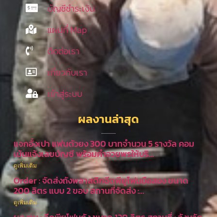
บัญชีชำระเงิน
แผนที่ Map
ติดต่อเรา
เกี่ยวกับเรา
เข้าสู่ระบบ
ผลงานล่าสุด
แจกอั๋งเปา แฟนตัวยง 300 บาทจำนวน 5 รางวัล คอม
เม้นแจ้งเลขบัญชี พร้อมคำอวยพรให้บริ…
ดูเพิ่มเติม
Order : จัดส่งถังพลาสติกฉีดพียูโฟมมือสอง ขนาด
200 ลิตร แบบ 2 ขอบ สถานที่จัดส่ง :…
ดูเพิ่มเติม