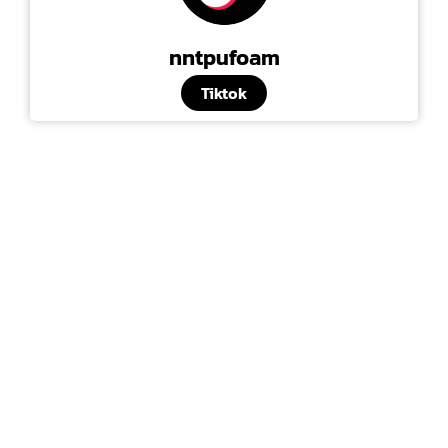
nntpufoam
Tiktok