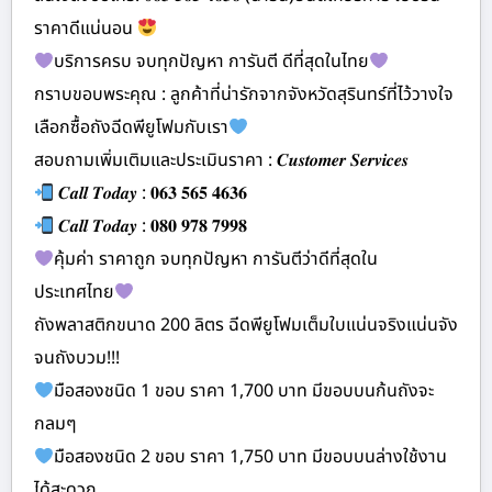
ราคาดีแน่นอน
บริการครบ จบทุกปัญหา การันตี ดีที่สุดในไทย
กราบขอบพระคุณ : ลูกค้าที่น่ารักจากจังหวัดสุรินทร์ที่ไว้วางใจ
เลือกซื้อถังฉีดพียูโฟมกับเรา
สอบถามเพิ่มเติมและประเมินราคา : 𝑪𝒖𝒔𝒕𝒐𝒎𝒆𝒓 𝑺𝒆𝒓𝒗𝒊𝒄𝒆𝒔
𝑪𝒂𝒍𝒍 𝑻𝒐𝒅𝒂𝒚 : 𝟎𝟔𝟑 𝟓𝟔𝟓 𝟒𝟔𝟑𝟔
𝑪𝒂𝒍𝒍 𝑻𝒐𝒅𝒂𝒚 : 𝟎𝟖𝟎 𝟗𝟕𝟖 𝟕𝟗𝟗𝟖
คุ้มค่า ราคาถูก จบทุกปัญหา การันตีว่าดีที่สุดใน
ประเทศไทย
ถังพลาสติกขนาด 200 ลิตร ฉีดพียูโฟมเต็มใบแน่นจริงแน่นจัง
จนถังบวม!!!
มือสองชนิด 1 ขอบ ราคา 1,700 บาท มีขอบบนก้นถังจะ
กลมๆ
มือสองชนิด 2 ขอบ ราคา 1,750 บาท มีขอบบนล่างใช้งาน
ได้สะดวก