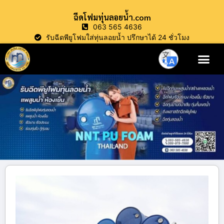
ฉีดโฟมทุ่นลอยน้ำ.com
063 565 4636
รับฉีดพียูโฟมใส่ทุ่นลอยน้ำ ปรึกษาได้ 24 ชั่วโมง