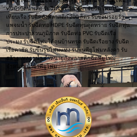
รับฉีดโฟมทุ่นลอยน้ำ รับฉีดทุ่นกั้นเขตน้ำ รับฉีดโฟม
ทุ่นบำบัดน้ำเสีย รับฉีดโฟมถังเหล็ก รับฉีดโฟมโป๊ะ
เทียบเรือ รับฉีดถังพลาสติก 200 ลิตร รับซ่อมรอยรั่ว
แพจมน้ำ รับฉีดท่อ HDPE รับฉีดทุ่นดูดทราย รับฉีดทุ่น
การประปาส่วนภูมิภาค รับฉีดท่อ PVC รับฉีดเรือ
ประมง รับฉีดโฟมใต้ถุนบ้านทรุด รับฉีดเรือยาง รับฉีด
เรือคายัค รับขึ้นรูปโฟมแท่ง รับพ่นพียูโฟมหลังคา รับ
สร้างแพลอยน้ำ จำหน่ายถังพลาสติกฉีดพียูโฟม
จำหน่ายน้ำยาพียูโฟม