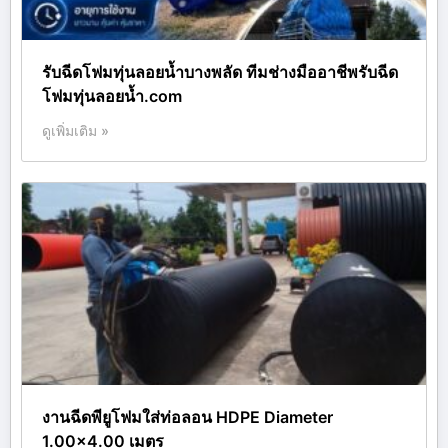
รับฉีดโฟมทุ่นลอยน้ำบางพลัด ทีมช่างมืออาชีพรับฉีด
โฟมทุ่นลอยน้ำ.com
ดูเพิ่มเติม »
งานฉีดพียูโฟมใส่ท่อลอน HDPE Diameter
1.00×4.00 เมตร