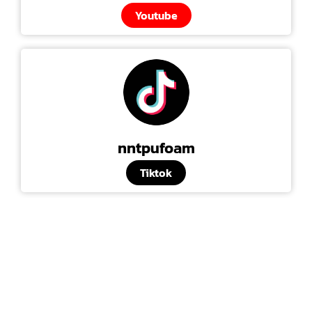
Youtube
nntpufoam
Tiktok