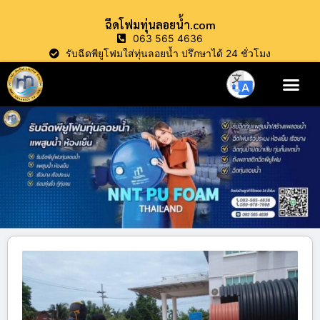
ฉีดโฟมทุ่นลอยน้ำ.com
063 565 4636
รับฉีดพียูโฟมใส่ทุ่นลอยน้ำ ปรึกษาได้ 24 ชั่วโมง