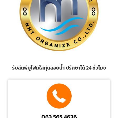
รับฉีดพียูโฟมใส่ทุ่นลอยน้ำ ปรึกษาได้ 24 ชั่วโมง
063 565 4636