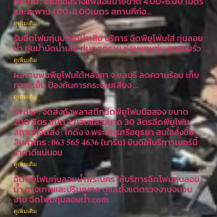
ผลงาน : งานก่อสร้างแพลอยน้ำขนาด 4.00×6.00 เมตร
และสะพาน 1.00×8.00เมตร สถานที่ก่อ…
ดูเพิ่มเติม
รับฉีดโฟมทุ่นบำบัดน้ำเสีย บริการ ฉีดพียูโฟมใส่ ทุ่นลอย
น้ำ ทุ่นบำบัดน้ำเสีย ทุ่นดูดทราย ซ่อมแซมทุ่น อุดรอยรั่ว
ดูเพิ่มเติม
ผลงานพ่นพียูโฟมใต้หลังคา จ.ชลบุรี ลดความร้อน เก็บ
ความเย็น ป้องกันการกระจายเสียง …
ดูเพิ่มเติม
Order : จัดส่งถังพลาสติกฉีดพียูโฟมมือสอง ขนาด
200 ลิตร ชนิด 2 ขอบและขนาด 30 ลิตรฉีดพียูโฟม
สถานที่จัดส่ง : โกดัง จ.พระนครศรีอยุธยา สนใจสั่งซื้อ
สินค้าโทร : 𝟎𝟔𝟑 𝟓𝟔𝟓 𝟒𝟔𝟑𝟔 (นาริน) ยินดีให้บริการเบอร์นี้
ราคาดีแน่นอน
ดูเพิ่มเติม
ฉีดพียูโฟมทุ่นลอยน้ำพระนคร ให้บริการฉีดโฟมทุ่นลอย
น้ำ กรุงเทพและปริมณฑล ดูแลตั้งแต่ตรวจงานจนจบ
งาน ฉีดโฟมทุ่นลอยน้ำ.com
ดูเพิ่มเติม