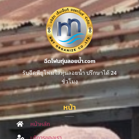
ฉีดโฟมทุ่นลอยน้ำ.com
รับฉีดพียูโฟมใส่ทุ่นลอยน้ำ ปรึกษาได้ 24
ชั่วโมง
หน้า
หน้าหลัก
บริการของเรา