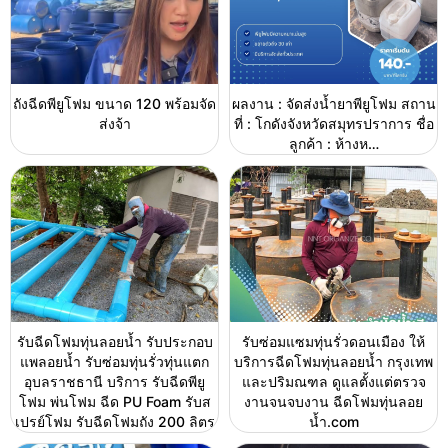
ถังฉีดพียูโฟม ขนาด 120 พร้อมจัด
ผลงาน : จัดส่งน้ำยาพียูโฟม สถาน
ส่งจ้า
ที่ : โกดังจังหวัดสมุทรปราการ ชื่อ
ลูกค้า : ห้างห…
รับฉีดโฟมทุ่นลอยน้ำ รับประกอบ
รับซ่อมแซมทุ่นรั่วดอนเมือง ให้
แพลอยน้ำ รับซ่อมทุ่นรั่วทุ่นแตก
บริการฉีดโฟมทุ่นลอยน้ำ กรุงเทพ
อุบลราชธานี บริการ รับฉีดพียู
และปริมณฑล ดูแลตั้งแต่ตรวจ
โฟม พ่นโฟม ฉีด PU Foam รับส
งานจนจบงาน ฉีดโฟมทุ่นลอย
เปรย์โฟม รับฉีดโฟมถัง 200 ลิตร
น้ำ.com