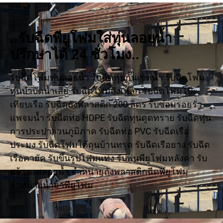
..รับฉีดพียูโฟมใส่ทุ่นลอยน้ำ
ปรึกษาได้ 24 ชั่วโมง..
รับฉีดโฟมทุ่นลอยน้ำ รับฉีดทุ่นกั้นเขตน้ำ รับฉีดโฟม
ทุ่นบำบัดน้ำเสีย รับฉีดโฟมถังเหล็ก รับฉีดโฟมโป๊ะ
เทียบเรือ รับฉีดถังพลาสติก 200 ลิตร รับซ่อมรอยรั่ว
แพจมน้ำ รับฉีดท่อ HDPE รับฉีดทุ่นดูดทราย รับฉีดทุ่น
การประปาส่วนภูมิภาค รับฉีดท่อ PVC รับฉีดเรือ
ประมง รับฉีดโฟมใต้ถุนบ้านทรุด รับฉีดเรือยาง รับฉีด
เรือคายัค รับขึ้นรูปโฟมแท่ง รับพ่นพียูโฟมหลังคา รับ
สร้างแพลอยน้ำ จำหน่ายถังพลาสติกฉีดพียูโฟม
จำหน่ายน้ำยาพียูโฟม