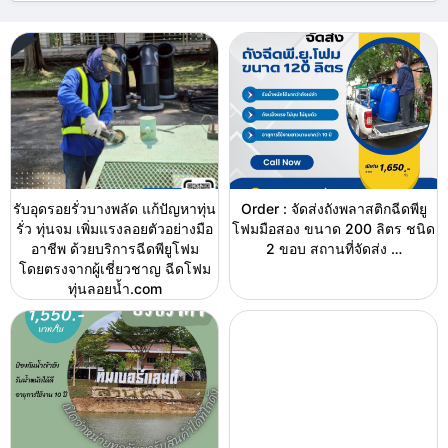
รับอุดรอยรั่วบางพลัด แก้ปัญหาทุ่น
Order : จัดส่งถังพลาสติกฉีดพียู
รั่ว ทุ่นจม เพิ่มแรงลอยตัวอย่างมือ
โฟมมือสอง ขนาด 200 ลิตร ชนิด
อาชีพ ด้วยบริการฉีดพียูโฟม
2 ขอบ สถานที่จัดส่ง …
โดยตรงจากผู้เชี่ยวชาญ ฉีดโฟม
ทุ่นลอยน้ำ.com