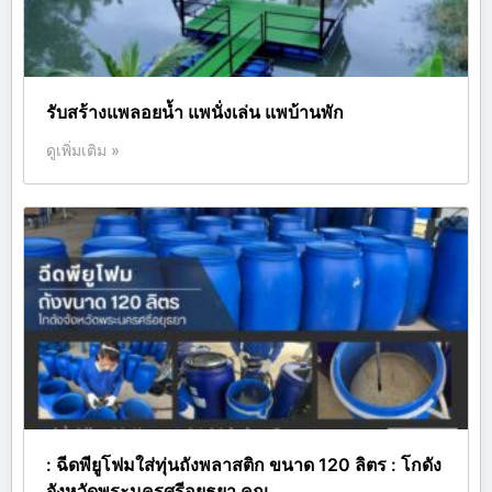
รับสร้างแพลอยน้ำ แพนั่งเล่น แพบ้านพัก
ดูเพิ่มเติม »
: ฉีดพียูโฟมใส่ทุ่นถังพลาสติก ขนาด 120 ลิตร : โกดัง
จังหวัดพระนครศรีอยุธยา คุณ…