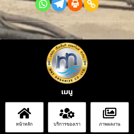
เมนู
หน้าหลัก
บริการของเรา
ภาพผลงาน