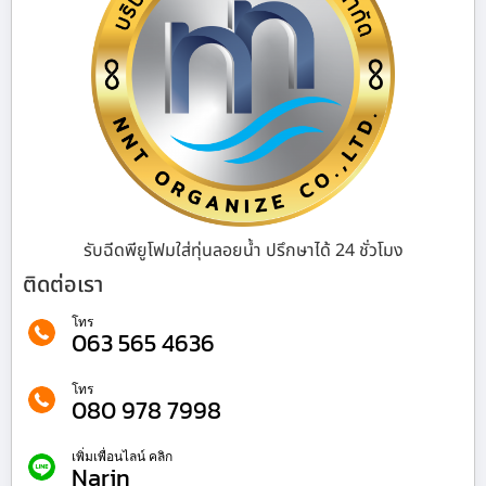
รับฉีดพียูโฟมใส่ทุ่นลอยน้ำ ปรึกษาได้ 24 ชั่วโมง
ติดต่อเรา
โทร
063 565 4636
โทร
080 978 7998
เพิ่มเพื่อนไลน์ คลิก
Narin