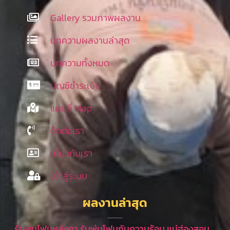
Gallery รวมภาพผลงาน
บทความผลงานล่าสุด
บทความทั้งหมด
บัญชีชำระเงิน
แผนที่ Map
ติดต่อเรา
เกี่ยวกับเรา
เข้าสู่ระบบ
ผลงานล่าสุด
รับพ่นโฟมหลังคา รับพ่นโฟมกันความร้อน แม่ฮ่องสอน