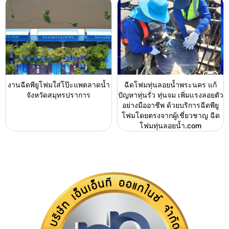
งานฉีดพียูโฟมใส่โป๊ะแพตลาดน้ำ
ฉีดโฟมทุ่นลอยน้ำพระนคร แก้
จังหวัดสมุทรปราการ
ปัญหาทุ่นรั่ว ทุ่นจม เพิ่มแรงลอยตัว
อย่างมืออาชีพ ด้วยบริการฉีดพียู
โฟมโดยตรงจากผู้เชี่ยวชาญ ฉีด
โฟมทุ่นลอยน้ำ.com