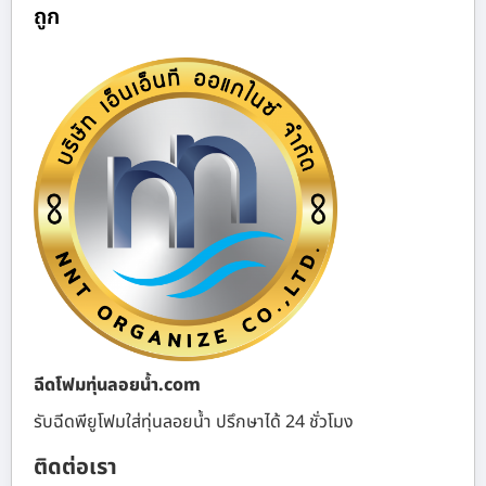
ถูก
ฉีดโฟมทุ่นลอยน้ำ.com
รับฉีดพียูโฟมใส่ทุ่นลอยน้ำ ปรึกษาได้ 24 ชั่วโมง
ติดต่อเรา