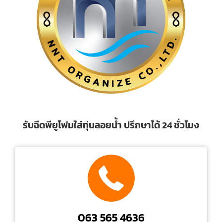
รับฉีดพียูโฟมใส่ทุ่นลอยน้ำ ปรึกษาได้ 24 ชั่วโมง
063 565 4636