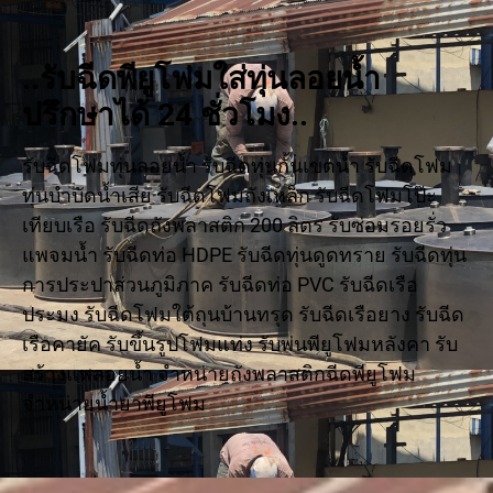
..รับฉีดพียูโฟมใส่ทุ่นลอยน้ำ
ปรึกษาได้ 24 ชั่วโมง..
รับฉีดโฟมทุ่นลอยน้ำ รับฉีดทุ่นกั้นเขตน้ำ รับฉีดโฟม
ทุ่นบำบัดน้ำเสีย รับฉีดโฟมถังเหล็ก รับฉีดโฟมโป๊ะ
เทียบเรือ รับฉีดถังพลาสติก 200 ลิตร รับซ่อมรอยรั่ว
แพจมน้ำ รับฉีดท่อ HDPE รับฉีดทุ่นดูดทราย รับฉีดทุ่น
การประปาส่วนภูมิภาค รับฉีดท่อ PVC รับฉีดเรือ
ประมง รับฉีดโฟมใต้ถุนบ้านทรุด รับฉีดเรือยาง รับฉีด
เรือคายัค รับขึ้นรูปโฟมแท่ง รับพ่นพียูโฟมหลังคา รับ
สร้างแพลอยน้ำ จำหน่ายถังพลาสติกฉีดพียูโฟม
จำหน่ายน้ำยาพียูโฟม