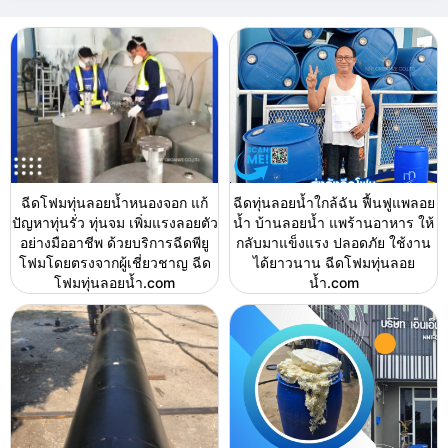
ฉีดโฟมทุ่นลอยน้ำหนองจอก แก้
ฉีดทุ่นลอยน้ำใกล้ฉัน ฟื้นฟูแพลอย
ปัญหาทุ่นรั่ว ทุ่นจม เพิ่มแรงลอยตัว
น้ำ บ้านลอยน้ำ แพร้านอาหาร ให้
อย่างมืออาชีพ ด้วยบริการฉีดพียู
กลับมาแข็งแรง ปลอดภัย ใช้งาน
โฟมโดยตรงจากผู้เชี่ยวชาญ ฉีด
ได้ยาวนาน ฉีดโฟมทุ่นลอย
โฟมทุ่นลอยน้ำ.com
น้ำ.com