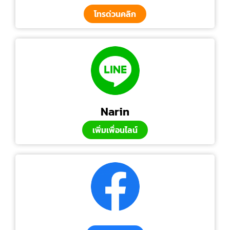
โทรด่วนคลิก
Narin
เพิ่มเพื่อนไลน์