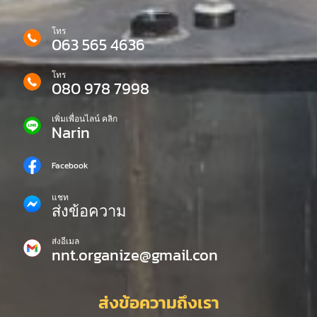
โทร
063 565 4636
โทร
080 978 7998
เพิ่มเพื่อนไลน์ คลิก
Narin
Facebook
แชท
ส่งข้อความ
ส่งอีเมล
nnt.organize@gmail.con
ส่งข้อความถึงเรา