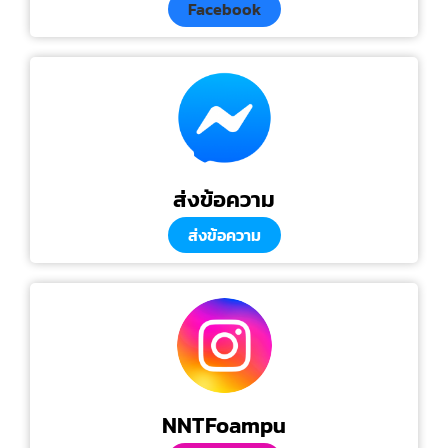
Facebook
ส่งข้อความ
ส่งข้อความ
NNTFoampu