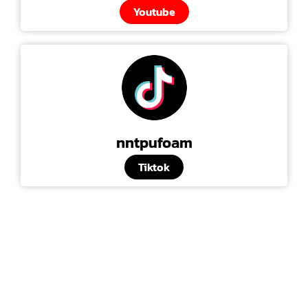
Youtube
nntpufoam
Tiktok