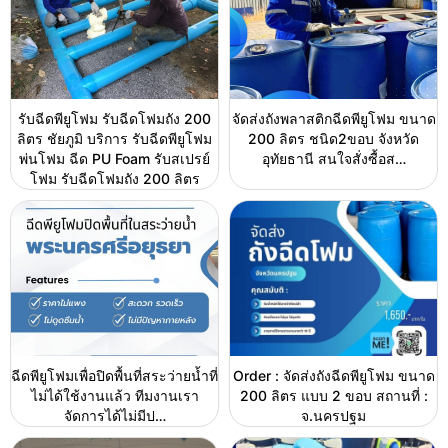
รับฉีดพียูโฟม รับฉีดโฟมถัง 200
จัดส่งถังพลาสติกฉีดพียูโฟม ขนาด
ลิตร ชัยภูมิ บริการ รับฉีดพียูโฟม
200 ลิตร ชนิด2ขอบ จังหวัด
พ่นโฟม ฉีด PU Foam รับสเปรย์
อุทัยธานี สนใจสั่งซื้อส…
โฟม รับฉีดโฟมถัง 200 ลิตร
ฉีดพียูโฟมเพื่อปิดพื้นที่สระว่ายน้ำที่
Order : จัดส่งถังฉีดพียูโฟม ขนาด
ไม่ได้ใช้งานแล้ว ทีมงานเรา
200 ลิตร แบบ 2 ขอบ สถานที่ :
จัดการได้ไม่มีป…
จ.นครปฐม