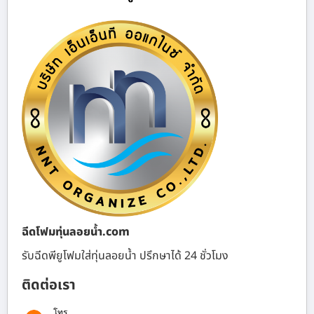
ฉีดโฟมทุ่นลอยน้ำ.com
รับฉีดพียูโฟมใส่ทุ่นลอยน้ำ ปรึกษาได้ 24 ชั่วโมง
ติดต่อเรา
โทร