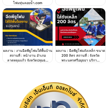
โฟมทุ่นลอยน้ำ.com
ผลงาน : งานฉีดพียูโฟมใต้พื้นบ้าน
ผลงาน : ฉีดพียูโฟมถังเหล็ก ขนาด
สถานที่ : หน้างาน อำเภอ
200 ลิตร สถานที่ : จังหวัด
ลาดหลุมแก้ว จังหวัดปทุมธ…
พระนครศรีอยุธยา บริกา…