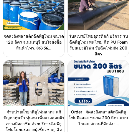
จัดส่งถังพลาสติกฉีดพียูโฟม ขนาด
รับสเปรย์โฟมอุตรดิตถ์ บริการ รับ
120 ลิตร จ.นนทบุรี สนใจสั่งซื้อ
ฉีดพียูโฟม พ่นโฟม ฉีด PU Foam
สินค้าโทร. 𝟎𝟔𝟑 𝟓𝟔…
รับสเปรย์โฟม รับฉีดโฟมถัง 200
ลิตร
จำหน่ายน้ำยาพียูโฟมสาทร แก้
Order : จัดส่งถังพลาสติกฉีดพียู
ปัญหาทุ่นรั่ว ทุ่นจม เพิ่มแรงลอยตัว
โฟมมือสอง ขนาด 200 ลิตร แบบ
อย่างมืออาชีพ ด้วยบริการฉีดพียู
1 ขอบ สถานที่จัดส่ง :…
โฟมโดยตรงจากผู้เชี่ยวชาญ ฉีด