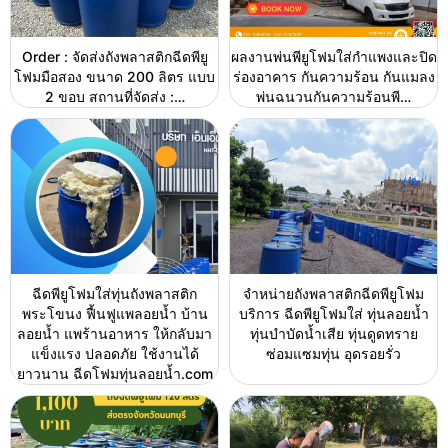
Order : จัดส่งถังพลาสติกฉีดพียู
ผลงานพ่นพียูโฟมใส่กำแพงและปิด
โฟมมือสอง ขนาด 200 ลิตร แบบ
ร่องอาคาร กันความร้อน กันแมลง
2 ขอบ สถานที่จัดส่ง :…
พ่นฉนวนกันความร้อนพี…
ฉีดพียูโฟมใส่ทุ่นถังพลาสติก
จำหน่ายถังพลาสติกฉีดพียูโฟม
พระโขนง ฟื้นฟูแพลอยน้ำ บ้าน
บริการ ฉีดพียูโฟมใส่ ทุ่นลอยน้ำ
ลอยน้ำ แพร้านอาหาร ให้กลับมา
ทุ่นบำบัดน้ำเสีย ทุ่นดูดทราย
แข็งแรง ปลอดภัย ใช้งานได้
ซ่อมแซมทุ่น อุดรอยรั่ว
ยาวนาน ฉีดโฟมทุ่นลอยน้ำ.com