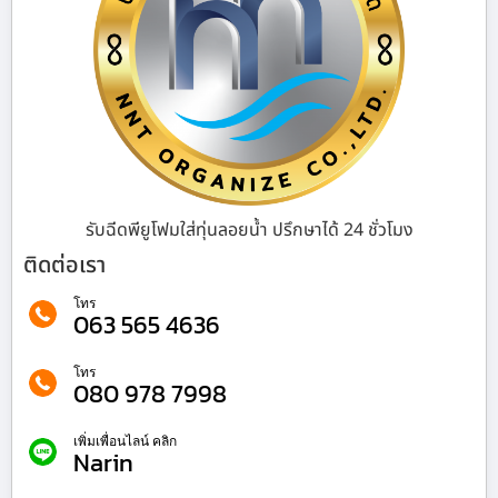
รับฉีดพียูโฟมใส่ทุ่นลอยน้ำ ปรึกษาได้ 24 ชั่วโมง
ติดต่อเรา
โทร
063 565 4636
โทร
080 978 7998
เพิ่มเพื่อนไลน์ คลิก
Narin