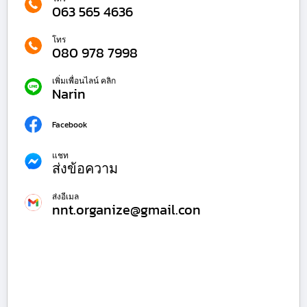
063 565 4636
โทร
080 978 7998
เพิ่มเพื่อนไลน์ คลิก
Narin
Facebook
แชท
ส่งข้อความ
ส่งอีเมล
nnt.organize@gmail.con