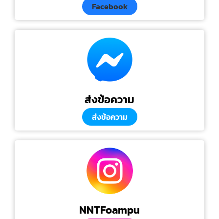
Facebook
ส่งข้อความ
ส่งข้อความ
NNTFoampu