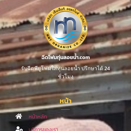
ฉีดโฟมทุ่นลอยน้ำ.com
รับฉีดพียูโฟมใส่ทุ่นลอยน้ำ ปรึกษาได้ 24
ชั่วโมง
หน้า
หน้าหลัก
บริการของเรา