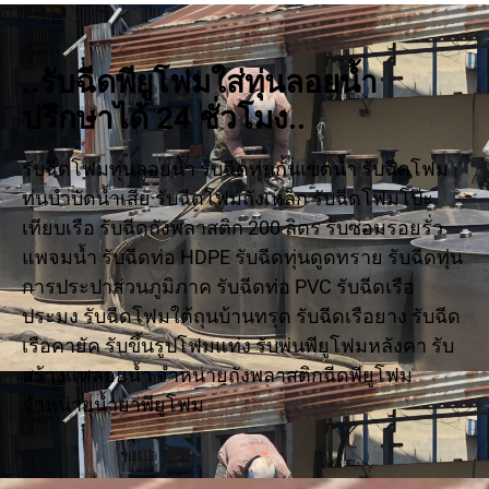
..รับฉีดพียูโฟมใส่ทุ่นลอยน้ำ
ปรึกษาได้ 24 ชั่วโมง..
รับฉีดโฟมทุ่นลอยน้ำ รับฉีดทุ่นกั้นเขตน้ำ รับฉีดโฟม
ทุ่นบำบัดน้ำเสีย รับฉีดโฟมถังเหล็ก รับฉีดโฟมโป๊ะ
เทียบเรือ รับฉีดถังพลาสติก 200 ลิตร รับซ่อมรอยรั่ว
แพจมน้ำ รับฉีดท่อ HDPE รับฉีดทุ่นดูดทราย รับฉีดทุ่น
การประปาส่วนภูมิภาค รับฉีดท่อ PVC รับฉีดเรือ
ประมง รับฉีดโฟมใต้ถุนบ้านทรุด รับฉีดเรือยาง รับฉีด
เรือคายัค รับขึ้นรูปโฟมแท่ง รับพ่นพียูโฟมหลังคา รับ
สร้างแพลอยน้ำ จำหน่ายถังพลาสติกฉีดพียูโฟม
จำหน่ายน้ำยาพียูโฟม