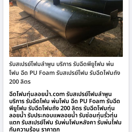
รับสเปรย์โฟมลำพูน บริการ รับฉีดพียูโฟม พ่น
โฟม ฉีด PU Foam รับสเปรย์โฟม รับฉีดโฟมถัง
200 ลิตร
ฉีดโฟมทุ่นลอยน้ำ.com รับสเปรย์โฟมลำพูน
บริการ รับฉีดโฟม พ่นโฟม ฉีด PU Foam รับฉีด
พียูโฟม รับฉีดโฟมถัง 200 ลิตร รับฉีดโฟมทุ่น
ลอยน้ำ รับประกอบแพลอยน้ำ รับซ่อมทุ่นรั่วทุ่น
แตก รับสเปรย์โฟม รับพ่นโฟมหลังคา รับพ่นโฟม
กันความร้อน ราคาถูก