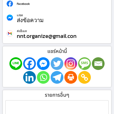
Facebook
แชท
ส่งข้อความ
ส่งอีเมล
nnt.organize@gmail.con
แชร์หน้านี้
รายการอื่นๆ