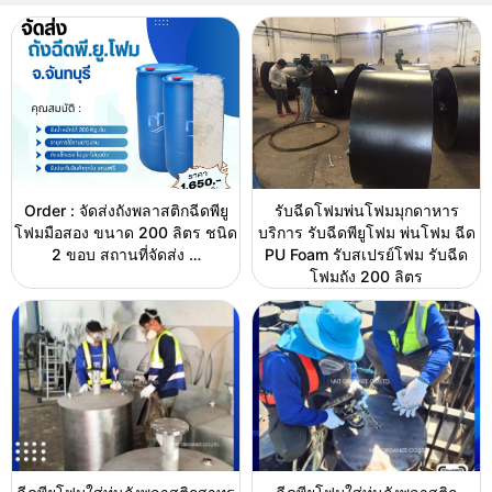
Order : จัดส่งถังพลาสติกฉีดพียู
รับฉีดโฟมพ่นโฟมมุกดาหาร
โฟมมือสอง ขนาด 200 ลิตร ชนิด
บริการ รับฉีดพียูโฟม พ่นโฟม ฉีด
2 ขอบ สถานที่จัดส่ง …
PU Foam รับสเปรย์โฟม รับฉีด
โฟมถัง 200 ลิตร