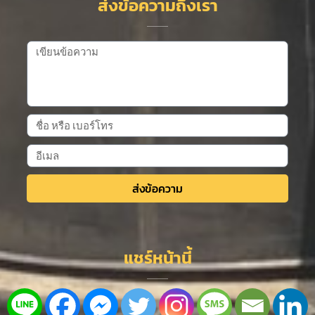
ส่งข้อความถึงเรา
ส่งข้อความ
Alternative:
แชร์หน้านี้