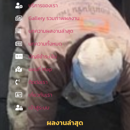
บริการของเรา
Gallery รวมภาพผลงาน
บทความผลงานล่าสุด
บทความทั้งหมด
บัญชีชำระเงิน
แผนที่ Map
ติดต่อเรา
เกี่ยวกับเรา
เข้าสู่ระบบ
ผลงานล่าสุด