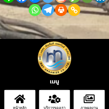
เมนู
หน้าหลัก
บริการของเรา
ภาพผลงาน