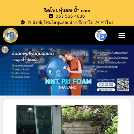
ฉีดโฟมทุ่นลอยน้ำ.com
063 565 4636
รับฉีดพียูโฟมใส่ทุ่นลอยน้ำ ปรึกษาได้ 24 ชั่วโมง