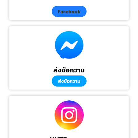
Facebook
ส่งข้อความ
ส่งข้อความ