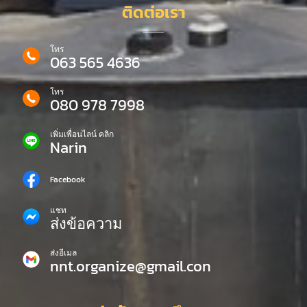
ติดต่อเรา
โทร
063 565 4636
โทร
080 978 7998
เพิ่มเพื่อนไลน์ คลิก
Narin
Facebook
แชท
ส่งข้อความ
ส่งอีเมล
nnt.organize@gmail.con