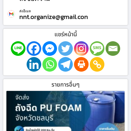
ส่งอีเมล
nnt.organize@gmail.con
แชร์หน้านี้
รายการอื่นๆ