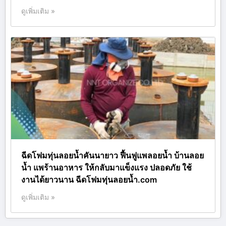
ดูเพิ่มเติม »
ฉีดโฟมทุ่นลอยน้ำคันนายาว ฟื้นฟูแพลอยน้ำ บ้านลอย
น้ำ แพร้านอาหาร ให้กลับมาแข็งแรง ปลอดภัย ใช้
งานได้ยาวนาน ฉีดโฟมทุ่นลอยน้ำ.com
ดูเพิ่มเติม »