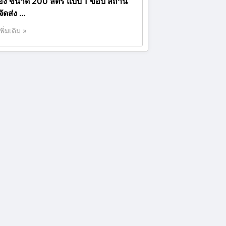
อง ขนาด 200 ลิตร แบบ 1 ขอบ สถาน
่จัดส่ง …
เพิ่มเติม »