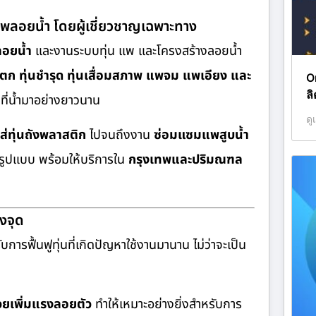
ำ แพลอยน้ำ โดยผู้เชี่ยวชาญเฉพาะทาง
ลอยน้ำ
และงานระบบทุ่น แพ และโครงสร้างลอยน้ำ
่นแตก ทุ่นชำรุด ทุ่นเสื่อมสภาพ แพจม แพเอียง และ
O
ล
ี่น้ำมาอย่างยาวนาน
ดู
ส่ทุ่นถังพลาสติก
ไปจนถึงงาน
ซ่อมแซมแพสูบน้ำ
ูปแบบ พร้อมให้บริการใน
กรุงเทพและปริมณฑล
งจุด
ับการฟื้นฟูทุ่นที่เกิดปัญหาใช้งานมานาน ไม่ว่าจะเป็น
่วยเพิ่มแรงลอยตัว
ทำให้เหมาะอย่างยิ่งสำหรับการ