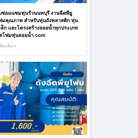
บซ่อมแซมทุ่นรั่วนนทบุรี งานฉีดพียู
ฟมคุณภาพ สำหรับทุ่นถังพลาสติก ทุ่น
หล็ก และโครงสร้างลอยน้ำทุกประเภท
ีดโฟมทุ่นลอยน้ำ.com
เพิ่มเติม »