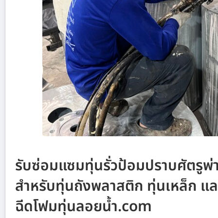
รับซ่อมแซมทุ่นรั่วป้อมปราบศัตรู
สำหรับทุ่นถังพลาสติก ทุ่นเหล็ก 
ฉีดโฟมทุ่นลอยน้ำ.com