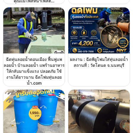
คุณแม่โพสหน้าเฟสต…
ฉีดทุ่นลอยน้ำดอนเมือง ฟื้นฟูแพ
ผลงาน : ฉีดพียูโฟมใส่ทุ่นลอยน้ำ
ลอยน้ำ บ้านลอยน้ำ แพร้านอาหาร
สถานที่ : วัดโตนด จ.นนทบุรี
ให้กลับมาแข็งแรง ปลอดภัย ใช้
งานได้ยาวนาน ฉีดโฟมทุ่นลอย
น้ำ.com