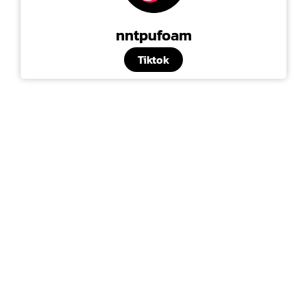
nntpufoam
Tiktok