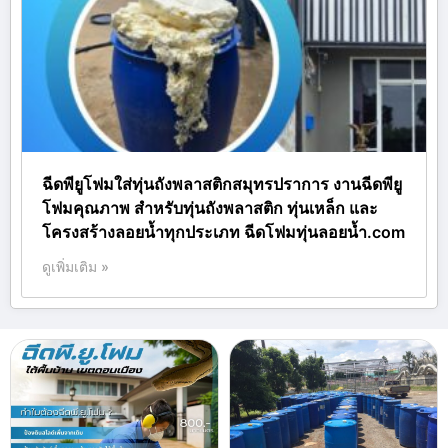
ฉีดพียูโฟมใส่ทุ่นถังพลาสติกสมุทรปราการ งานฉีดพียู
โฟมคุณภาพ สำหรับทุ่นถังพลาสติก ทุ่นเหล็ก และ
โครงสร้างลอยน้ำทุกประเภท ฉีดโฟมทุ่นลอยน้ำ.com
ดูเพิ่มเติม »