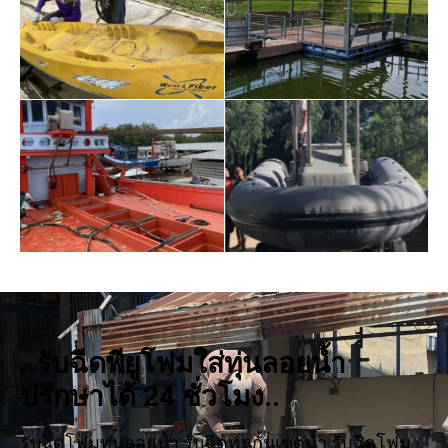
..รับฉีดพียูโฟมใส่ทุ่นลอยน้ำ
ปรึกษาได้ 24 ชั่วโมง..
รับฉีดโฟมทุ่นลอยน้ำ รับฉีดทุ่นกั้นเขตน้ำ รับฉีดโฟม