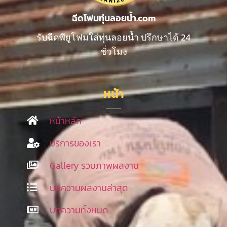
ฉีดโฟมทุ่นลอยน้ำ.com
รับฉีดพียูโฟมใส่ทุ่นลอยน้ำ ปรึกษาได้ 24
ชั่วโมง
หน้า
หน้าหลัก
บริการของเรา
Gallery รวมภาพผลงาน
บทความผลงานล่าสุด
บทความทั้งหมด