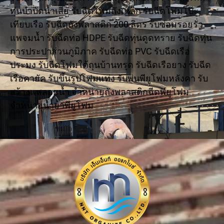
ทุ่นบำบัดน้ำเสีย รับฉีดโฟมถังเหล็ก รับฉีดโฟมโป๊ะ
เทียบเรือ รับฉีดถังพลาสติก 200 ลิตร รับซ่อมรอยรั่ว
แพจมน้ำ รับฉีดท่อ HDPE รับฉีดทุ่นดูดทราย รับฉีดทุ่น
การประปาส่วนภูมิภาค รับฉีดท่อ PVC รับฉีดเรือ
ประมง รับฉีดโฟมใต้ถุนบ้านทรุด รับฉีดเรือยาง รับฉีด
เรือคายัค รับขึ้นรูปโฟมแท่ง รับพ่นพียูโฟมหลังคา รับ
สร้างแพลอยน้ำ จำหน่ายถังพลาสติกฉีดพียูโฟม
จำหน่ายน้ำยาพียูโฟม