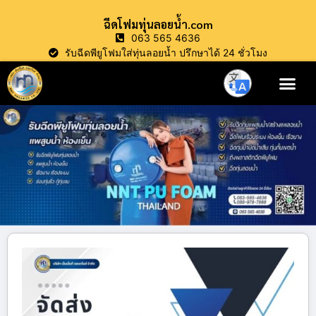
ฉีดโฟมทุ่นลอยน้ำ.com
063 565 4636
รับฉีดพียูโฟมใส่ทุ่นลอยน้ำ ปรึกษาได้ 24 ชั่วโมง