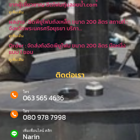
จากผู้เชี่ยวชาญ ฉีดโฟมทุ่นลอยน้ำ.com
ดูเพิ่มเติม
ผลงาน : ฉีดพียูโฟมถังเหล็ก ขนาด 200 ลิตร สถานที่ :
จังหวัดพระนครศรีอยุธยา บริกา…
ดูเพิ่มเติม
Order : จัดส่งถังฉีดพียูโฟม ขนาด 200 ลิตร มือหนึ่ง
แบบ 1 ขอบ
ดูเพิ่มเติม
ติดต่อเรา
โทร
063 565 4636
โทร
080 978 7998
เพิ่มเพื่อนไลน์ คลิก
Narin