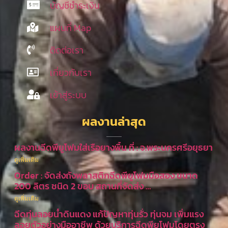
บัญชีชำระเงิน
แผนที่ Map
ติดต่อเรา
เกี่ยวกับเรา
เข้าสู่ระบบ
ผลงานล่าสุด
ผลงานฉีดพียูโฟมใส่เรือยางพื้น ที่ : จ.พระนครศรีอยุธยา
ดูเพิ่มเติม
Order : จัดส่งถังพลาสติกฉีดพียูโฟมมือสอง ขนาด
200 ลิตร ชนิด 2 ขอบ สถานที่จัดส่ง …
ดูเพิ่มเติม
ฉีดทุ่นลอยน้ำดินแดง แก้ปัญหาทุ่นรั่ว ทุ่นจม เพิ่มแรง
ลอยตัวอย่างมืออาชีพ ด้วยบริการฉีดพียูโฟมโดยตรง