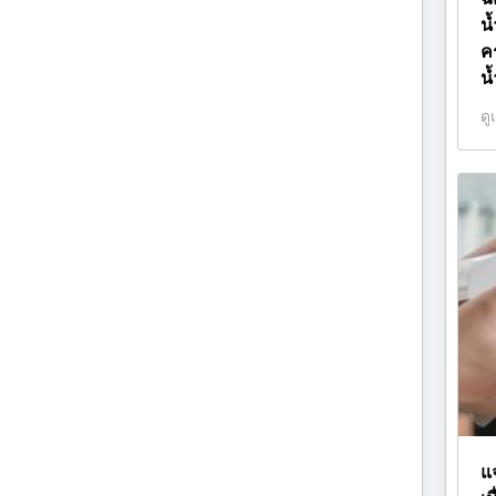
น
ค
น
ดู
แจ