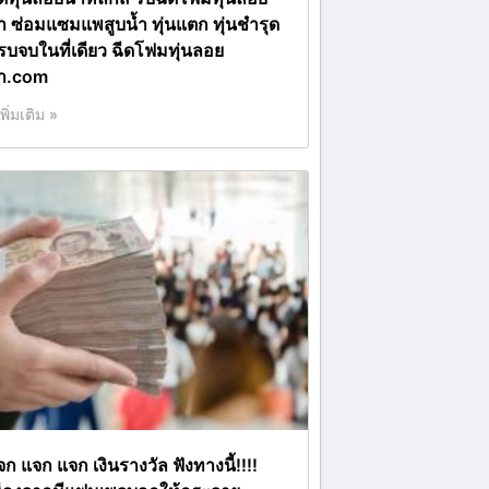
้ำ ซ่อมแซมแพสูบน้ำ ทุ่นแตก ทุ่นชำรุด
รบจบในที่เดียว ฉีดโฟมทุ่นลอย
้ำ.com
เพิ่มเติม »
ก แจก แจก เงินรางวัล ฟังทางนี้!!!!