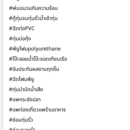
#พ่นฉนวนกันความร้อน
#กู้ทุ่นจมทุ่นรั่วน้ำเข้าทุ่น
#ฉีดท่อPVC
#ทุ่นบ่อกุ้ง
#พียูโฟมpolyurethane
#โป๊ะลอยน้ำโป๊ะจอดเทียบเรือ
#รับประกันผลงานทุกชิ้น
#ฉีดโฟมพียู
#ทุ่นบำบัดน้ำเสีย
#แพกระชังปลา
#แพท่องเที่ยวแพร้านอาหาร
#ซ่อมทุ่นรั่ว