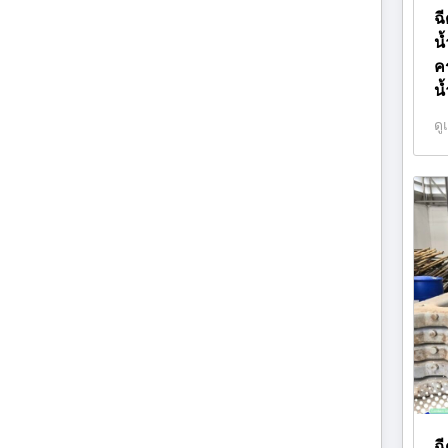
ฉ
น
ค
น
ดู
ฉี