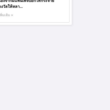
นื่องจากมีแฟนเพจบอกให้กระจาย
างวัลให้หลา…
เพิ่มเติม »