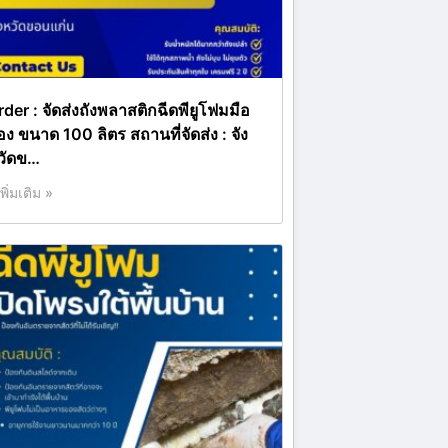
rder : จัดส่งถังพลาสติกฉีดพียูโฟมมือ
อง ขนาด 100 ลิตร สถานที่จัดส่ง : จัง
วัดข…
เพิ่มเติม »