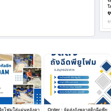
ร
โฟ
ด
ดู
พียูโฟมใส่แผ่นหลังคา
Order : จัดส่งถังพลาสติกฉีดพียู