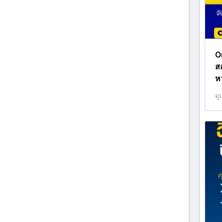
O
ส
ห
ดู