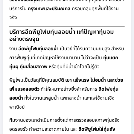
บริการใน
กรุงเทพและปริมณฑล
ครอบคลุมทุกพื้นที่ใช้งาน
จริง
บริการฉีดพียูโฟมทุ่นลอยน้ำ แก้ปัญหาทุ่นจม
อย่างตรงจุด
งาน
ฉีดพียูโฟมทุ่นลอยน้ำ
เป็นวิธีที่ได้รับความนิยมสูง สำหรับ
การฟื้นฟูทุ่นที่เกิดปัญหาใช้งานมานาน ไม่ว่าจะเป็น
ทุ่นแตก
ทุ่นผุ ทุ่นเสื่อมสภาพ
หรือทุ่นที่มีน้ำเข้าโดยไม่รู้ตัว
พียูโฟมเป็นวัสดุที่มีคุณสมบัติ
เบา แข็งแรง ไม่อมน้ำ และช่วย
เพิ่มแรงลอยตัว
ทำให้เหมาะอย่างยิ่งสำหรับการ
ฉีดโฟมทุ่น
ลอยน้ำ
ทั้งในงานแพสูบน้ำ แพกลางน้ำ และแพใช้งานเชิง
พาณิชย์
ทีมงานของเราดำเนินการตั้งแต่การตรวจสอบสภาพทุ่นจริง
อุดรอยรั่ว ทำความสะอาดภายใน และ
ฉีดพียูโฟมใส่ทุ่นถัง