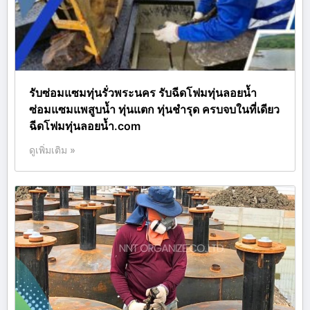
รับซ่อมแซมทุ่นรั่วพระนคร รับฉีดโฟมทุ่นลอยน้ำ
ซ่อมแซมแพสูบน้ำ ทุ่นแตก ทุ่นชำรุด ครบจบในที่เดียว
ฉีดโฟมทุ่นลอยน้ำ.com
ดูเพิ่มเติม »