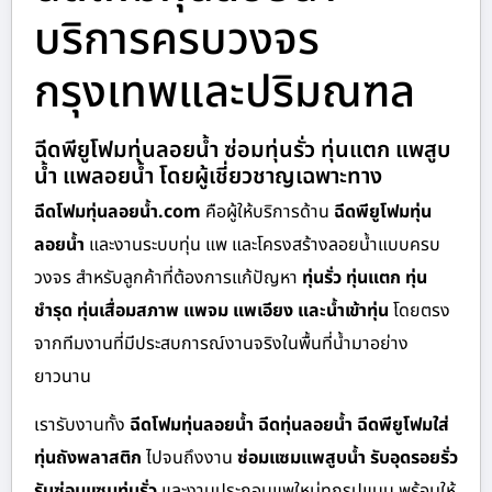
บริการครบวงจร
กรุงเทพและปริมณฑล
ฉีดพียูโฟมทุ่นลอยน้ำ ซ่อมทุ่นรั่ว ทุ่นแตก แพสูบ
น้ำ แพลอยน้ำ โดยผู้เชี่ยวชาญเฉพาะทาง
ฉีดโฟมทุ่นลอยน้ำ.com
คือผู้ให้บริการด้าน
ฉีดพียูโฟมทุ่น
ลอยน้ำ
และงานระบบทุ่น แพ และโครงสร้างลอยน้ำแบบครบ
วงจร สำหรับลูกค้าที่ต้องการแก้ปัญหา
ทุ่นรั่ว ทุ่นแตก ทุ่น
ชำรุด ทุ่นเสื่อมสภาพ แพจม แพเอียง และน้ำเข้าทุ่น
โดยตรง
จากทีมงานที่มีประสบการณ์งานจริงในพื้นที่น้ำมาอย่าง
ยาวนาน
เรารับงานทั้ง
ฉีดโฟมทุ่นลอยน้ำ ฉีดทุ่นลอยน้ำ ฉีดพียูโฟมใส่
ทุ่นถังพลาสติก
ไปจนถึงงาน
ซ่อมแซมแพสูบน้ำ รับอุดรอยรั่ว
รับซ่อมแซมทุ่นรั่ว
และงานประกอบแพใหม่ทุกรูปแบบ พร้อมให้