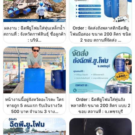
ผลงาน : ฉีดพียูโฟมใส่ทุ่นเหล็กน้ำ
Order : จัดส่งถังพลาสติกฉีดพียู
สถานที่ : จังหวัดกาฬสินธุ์ ชื่อลูกค้า
โฟมมือสอง ขนาด 200 ลิตร ชนิด
: บริษั…
2 ขอบ สถานที่จัดส่ง …
หน้างานนี้อยู่จังหวัดอะไรคะ ใคร
Order : ฉีดพียูโฟมใส่ทุ่นถัง
ทายถูก 5 คนแรก รับเงินรางวัล
พลาสติก ขนาด 200 ลิตร แบบ 2
500 บาท จำนวน 3 ราง…
ขอบ สถานที่ : จ.เพชรบุรี