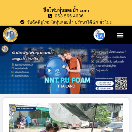
ฉีดโฟมทุ่นลอยน้ำ.com
063 565 4636
รับฉีดพียูโฟมใส่ทุ่นลอยน้ำ ปรึกษาได้ 24 ชั่วโมง