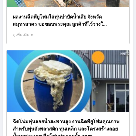
ผลงานฉีดพียูโฟมใส่ทุ่นบำบัดน้ำเสีย จังหวัด
สมุทรสาคร ขอขอบพระคุณ ลูกค้าที่ไว้วางใ…
ดูเพิ่มเติม »
ฉีดโฟมทุ่นลอยน้ำสะพานสูง งานฉีดพียูโฟมคุณภาพ
สำหรับทุ่นถังพลาสติก ทุ่นเหล็ก และโครงสร้างลอย