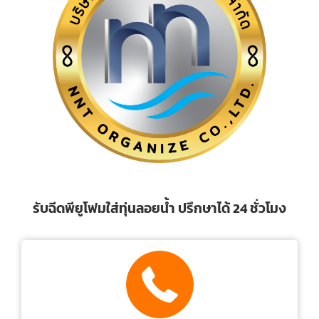
รับฉีดพียูโฟมใส่ทุ่นลอยน้ำ ปรึกษาได้ 24 ชั่วโมง