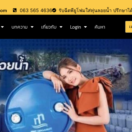
.com
063 565 4636
รับฉีดพียูโฟมใส่ทุ่นลอยน้ำ ปรึกษาได
บทความ
เกี่ยวกับ
Login
ค้นหา
เ