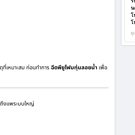
ร
น
โ
โ
ดู
ดุที่เหมาะสม ก่อนทำการ
ฉีดพียูโฟมทุ่นลอยน้ำ
เพื่อ
จนถึงแพระบบใหญ่