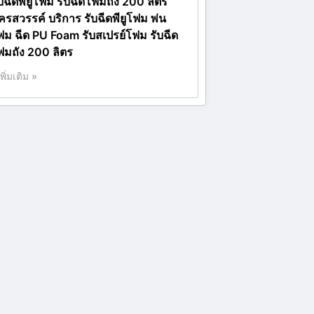
ับฉีดพียูโฟม รับฉีดโฟมถัง 200 ลิตร
ครสวรรค์ บริการ รับฉีดพียูโฟม พ่น
ฟม ฉีด PU Foam รับสเปรย์โฟม รับฉีด
ฟมถัง 200 ลิตร
เพิ่มเติม »