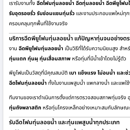
เรารับงานทั้ง
ฉีดโฟมทุ่นลอยน้ำ ฉีดทุ่นลอยน้ำ ฉีดพียูโฟมใ
รับอุดรอยรั่ว รับซ่อมแซมทุ่นรั่ว
และงานประกอบแพใหม่ทุกร
ครอบคลุมทุกพื้นที่ใช้งานจริง
บริการฉีดพียูโฟมทุ่นลอยน้ำ แก้ปัญหาทุ่นจมอย่างตร
งาน
ฉีดพียูโฟมทุ่นลอยน้ำ
เป็นวิธีที่ได้รับความนิยมสูง สำหร
ทุ่นแตก ทุ่นผุ ทุ่นเสื่อมสภาพ
หรือทุ่นที่มีน้ำเข้าโดยไม่รู้ตัว
พียูโฟมเป็นวัสดุที่มีคุณสมบัติ
เบา แข็งแรง ไม่อมน้ำ และช
ฉีดโฟมทุ่นลอยน้ำ
ทั้งในงานแพสูบน้ำ แพกลางน้ำ และแพใช้
ทีมงานของเราดำเนินการตั้งแต่การตรวจสอบสภาพทุ่นจริง 
ทุ่นถังพลาสติก
หรือทุ่นโครงเหล็กอย่างเหมาะสมกับลักษณ
รับฉีดโฟมทุ่นลอยน้ำ และทุ่นแพสูบน้ำทุกประเภท