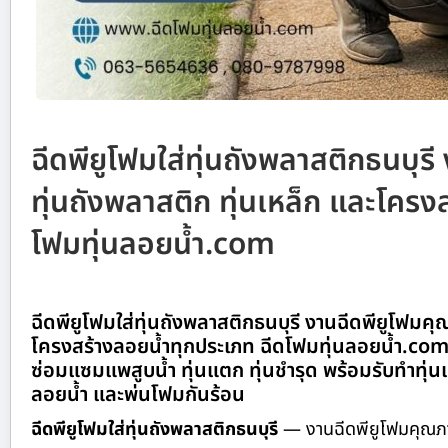
ฉีดพียูโฟมใส่ทุ่นถังพลาสติกธนบุร
ทุ่นถังพลาสติก ทุ่นเหล็ก และโคร
โฟมทุ่นลอยน้ำ.com
ฉีดพียูโฟมใส่ทุ่นถังพลาสติกธนบุรี งานฉีดพียูโฟมคุ
โครงสร้างลอยน้ำทุกประเภท ฉีดโฟมทุ่นลอยน้ำ.com 
ซ่อมแซมแพสูบน้ำ ทุ่นแตก ทุ่นชำรุด พร้อมรับทำทุ
ลอยน้ำ และพ่นโฟมกันร้อน
ฉีดพียูโฟมใส่ทุ่นถังพลาสติกธนบุรี
— งานฉีดพียูโฟมคุณภาพ