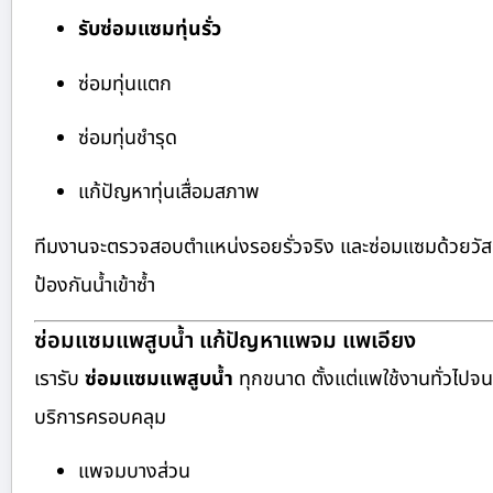
รับซ่อมแซมทุ่นรั่ว
ซ่อมทุ่นแตก
ซ่อมทุ่นชำรุด
แก้ปัญหาทุ่นเสื่อมสภาพ
ทีมงานจะตรวจสอบตำแหน่งรอยรั่วจริง และซ่อมแซมด้วยวัส
ป้องกันน้ำเข้าซ้ำ
ซ่อมแซมแพสูบน้ำ แก้ปัญหาแพจม แพเอียง
เรารับ
ซ่อมแซมแพสูบน้ำ
ทุกขนาด ตั้งแต่แพใช้งานทั่วไป
บริการครอบคลุม
แพจมบางส่วน