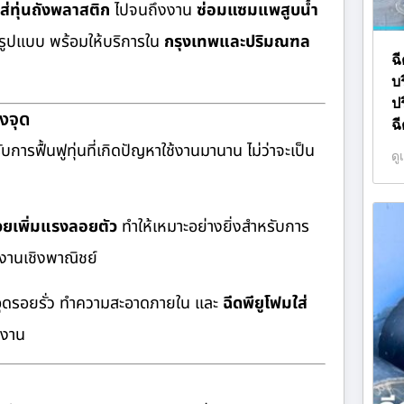
ส่ทุ่นถังพลาสติก
ไปจนถึงงาน
ซ่อมแซมแพสูบน้ำ
ูปแบบ พร้อมให้บริการใน
กรุงเทพและปริมณฑล
ฉ
บ
ป
งจุด
ฉ
ับการฟื้นฟูทุ่นที่เกิดปัญหาใช้งานมานาน ไม่ว่าจะเป็น
ดู
่วยเพิ่มแรงลอยตัว
ทำให้เหมาะอย่างยิ่งสำหรับการ
งานเชิงพาณิชย์
อุดรอยรั่ว ทำความสะอาดภายใน และ
ฉีดพียูโฟมใส่
ะงาน