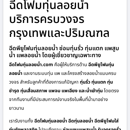
ฉีดโฟมทุ่นลอยน้ำ
บริการครบวงจร
กรุงเทพและปริมณฑล
ฉีดพียูโฟมทุ่นลอยน้ำ ซ่อมทุ่นรั่ว ทุ่นแตก แพสูบ
น้ำ แพลอยน้ำ โดยผู้เชี่ยวชาญเฉพาะทาง
ฉีดโฟมทุ่นลอยน้ำ.com
คือผู้ให้บริการด้าน
ฉีดพียูโฟมทุ่น
ลอยน้ำ
และงานระบบทุ่น แพ และโครงสร้างลอยน้ำแบบครบ
วงจร สำหรับลูกค้าที่ต้องการแก้ปัญหา
ทุ่นรั่ว ทุ่นแตก ทุ่น
ชำรุด ทุ่นเสื่อมสภาพ แพจม แพเอียง และน้ำเข้าทุ่น
โดยตรง
จากทีมงานที่มีประสบการณ์งานจริงในพื้นที่น้ำมาอย่าง
ยาวนาน
เรารับงานทั้ง
ฉีดโฟมทุ่นลอยน้ำ ฉีดทุ่นลอยน้ำ ฉีดพียูโฟมใส่
ทุ่นถังพลาสติก
ไปจนถึงงาน
ซ่อมแซมแพสูบน้ำ รับอุดรอยรั่ว