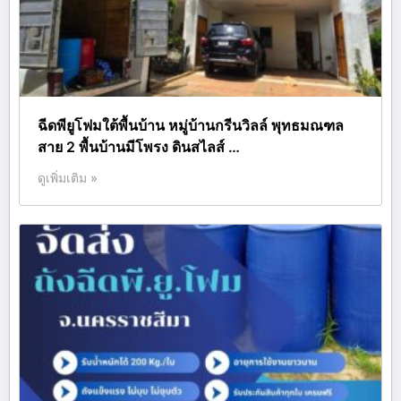
ฉีดพียูโฟมใต้พื้นบ้าน หมู่บ้านกรีนวิลล์ พุทธมณฑล
สาย 2 พื้นบ้านมีโพรง ดินสไลส์ …
ดูเพิ่มเติม »