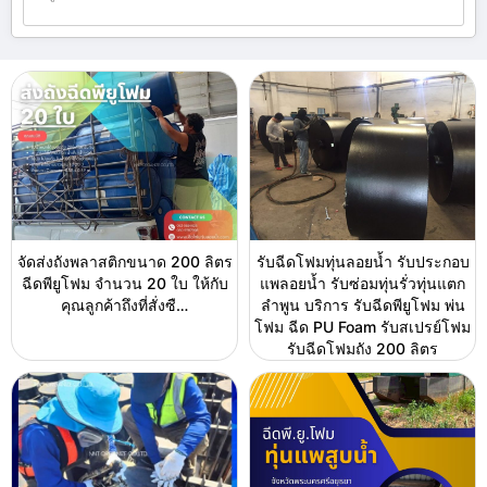
จัดส่งถังพลาสติกขนาด 200 ลิตร
รับฉีดโฟมทุ่นลอยน้ำ รับประกอบ
ฉีดพียูโฟม จำนวน 20 ใบ ให้กับ
แพลอยน้ำ รับซ่อมทุ่นรั่วทุ่นแตก
คุณลูกค้าถึงที่สั่งซื…
ลำพูน บริการ รับฉีดพียูโฟม พ่น
โฟม ฉีด PU Foam รับสเปรย์โฟม
รับฉีดโฟมถัง 200 ลิตร