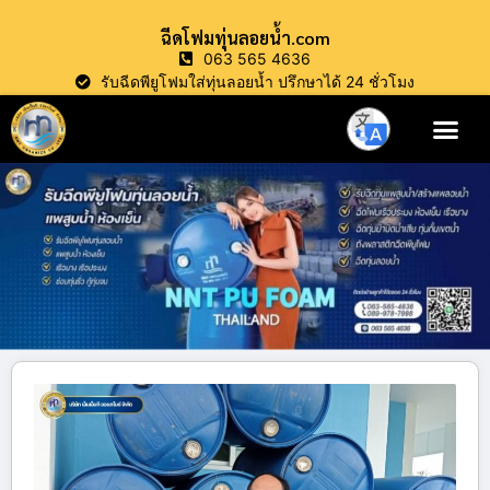
ฉีดโฟมทุ่นลอยน้ำ.com
063 565 4636
รับฉีดพียูโฟมใส่ทุ่นลอยน้ำ ปรึกษาได้ 24 ชั่วโมง