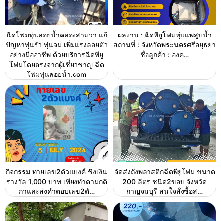
ฉีดโฟมทุ่นลอยน้ำคลองสามวา แก้
ผลงาน : ฉีดพียูโฟมทุ่นแพสูบน้ำ
ปัญหาทุ่นรั่ว ทุ่นจม เพิ่มแรงลอยตัว
สถานที่ : จังหวัดพระนครศรีอยุธยา
อย่างมืออาชีพ ด้วยบริการฉีดพียู
ชื่อลูกค้า : องค…
โฟมโดยตรงจากผู้เชี่ยวชาญ ฉีด
โฟมทุ่นลอยน้ำ.com
กิจกรรม ทายเลข2ตัวแบงค์ ชิงเงิน
จัดส่งถังพลาสติกฉีดพียูโฟม ขนาด
รางวัล 1,000 บาท เพียงทำตามกติ
200 ลิตร ชนิด2ขอบ จังหวัด
กาและส่งคำตอบเลข2ตั…
กาญจนบุรี สนใจสั่งซื้อส…