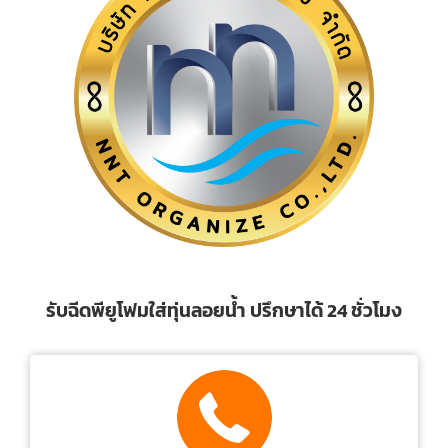
รับฉีดพียูโฟมใส่ทุ่นลอยน้ำ ปรึกษาได้ 24 ชั่วโมง