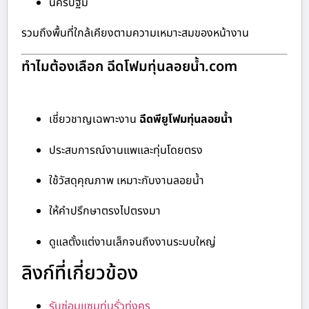
นครปฐม
รวมถึงพื้นที่ใกล้เคียงตามความเหมาะสมของหน้างาน
ทำไมต้องเลือก ฉีดโฟมทุ่นลอยน้ำ.com
เชี่ยวชาญเฉพาะงาน
ฉีดพียูโฟมทุ่นลอยน้ำ
ประสบการณ์งานแพและทุ่นโดยตรง
ใช้วัสดุคุณภาพ เหมาะกับงานลอยน้ำ
ให้คำปรึกษาตรงไปตรงมา
ดูแลตั้งแต่งานเล็กจนถึงงานระบบใหญ่
ลิงก์ที่เกี่ยวข้อง
รับซ่อมแซมทุ่นรั่วทุ่งครุ