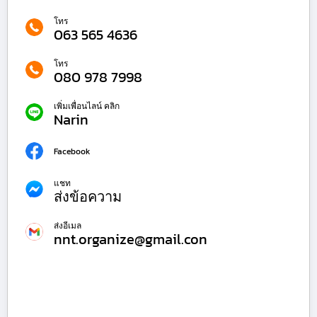
โทร
063 565 4636
โทร
080 978 7998
เพิ่มเพื่อนไลน์ คลิก
Narin
Facebook
แชท
ส่งข้อความ
ส่งอีเมล
nnt.organize@gmail.con