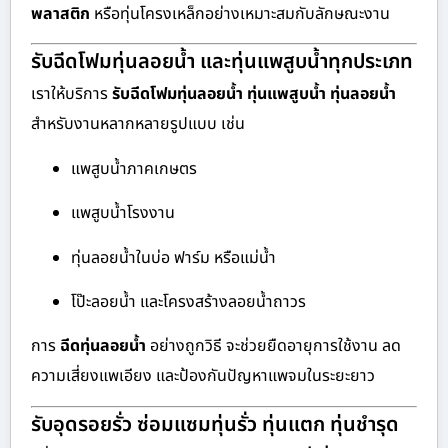
พลาสติก
หรือทุ่นโครงเหล็กอย่างเหมาะสมกับลักษณะงาน
รับฉีดโฟมทุ่นลอยน้ำ และทุ่นแพสูบน้ำทุกประเภท
เราให้บริการ
รับฉีดโฟมทุ่นลอยน้ำ ทุ่นแพสูบน้ำ ทุ่นลอยน้ำ
สำหรับงานหลากหลายรูปแบบ เช่น
แพสูบน้ำภาคเกษตร
แพสูบน้ำโรงงาน
ทุ่นลอยน้ำในบ่อ ฟาร์ม หรือแม่น้ำ
โป๊ะลอยน้ำ และโครงสร้างลอยน้ำถาวร
การ
ฉีดทุ่นลอยน้ำ
อย่างถูกวิธี จะช่วยยืดอายุการใช้งาน ลด
ความเสี่ยงแพเอียง และป้องกันปัญหาแพจมในระยะยาว
รับอุดรอยรั่ว ซ่อมแซมทุ่นรั่ว ทุ่นแตก ทุ่นชำรุด