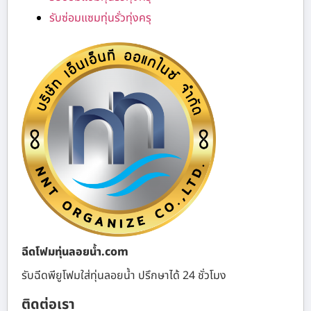
รับซ่อมแซมทุ่นรั่วทุ่งครุ
ฉีดโฟมทุ่นลอยน้ำ.com
รับฉีดพียูโฟมใส่ทุ่นลอยน้ำ ปรึกษาได้ 24 ชั่วโมง
ติดต่อเรา