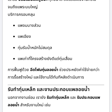
จนถึงแพระบบใหญ่
บริการครอบคลุม
แพจมบางส่วน
แพเอียง
ทุ่นรับน้ำหนักไม่สมดุล
แพเก่าที่โครงสร้างยังดีแต่ทุ่นเสื่อม
การฟื้นฟูด้วย
ฉีดโฟมทุ่นลอยน้ำ
ช่วยประหยัดค่าใช้จ่ายกว่า
การรื้อสร้างใหม่ และใช้งานได้ทันทีหลังดำเนินการ
รับทำทุ่นเหล็ก และงานประกอบแพลอยน้ำ
นอกจากงานซ่อม เรายัง
รับทำทุ่นเหล็ก
และ
รับประกอบแพ
ลอยน้ำ
สำหรับงานใหม่ เช่น