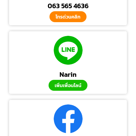
063 565 4636
โทรด่วนคลิก
Narin
เพิ่มเพื่อนไลน์