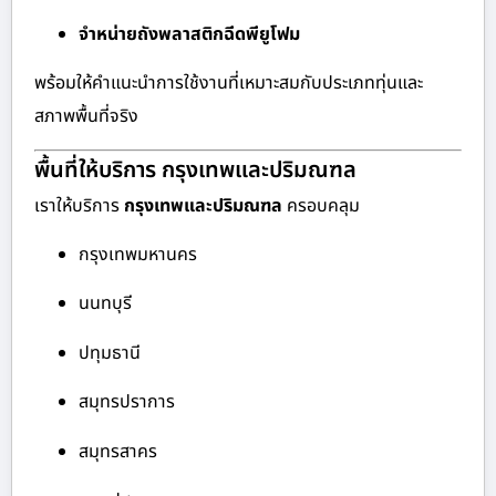
จำหน่ายถังพลาสติกฉีดพียูโฟม
พร้อมให้คำแนะนำการใช้งานที่เหมาะสมกับประเภททุ่นและ
สภาพพื้นที่จริง
พื้นที่ให้บริการ กรุงเทพและปริมณฑล
เราให้บริการ
กรุงเทพและปริมณฑล
ครอบคลุม
กรุงเทพมหานคร
นนทบุรี
ปทุมธานี
สมุทรปราการ
สมุทรสาคร