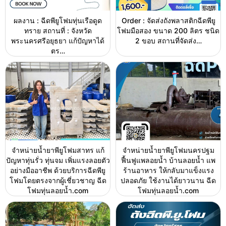
ผลงาน : ฉีดพียูโฟมทุ่นเรือดูด
Order : จัดส่งถังพลาสติกฉีดพียู
ทราย สถานที่ : จังหวัด
โฟมมือสอง ขนาด 200 ลิตร ชนิด
พระนครศรีอยุธยา แก้ปัญหาได้
2 ขอบ สถานที่จัดส่ง…
ตร…
จำหน่ายน้ำยาพียูโฟมสาทร แก้
จำหน่ายน้ำยาพียูโฟมนครปฐม
ปัญหาทุ่นรั่ว ทุ่นจม เพิ่มแรงลอยตัว
ฟื้นฟูแพลอยน้ำ บ้านลอยน้ำ แพ
อย่างมืออาชีพ ด้วยบริการฉีดพียู
ร้านอาหาร ให้กลับมาแข็งแรง
โฟมโดยตรงจากผู้เชี่ยวชาญ ฉีด
ปลอดภัย ใช้งานได้ยาวนาน ฉีด
โฟมทุ่นลอยน้ำ.com
โฟมทุ่นลอยน้ำ.com