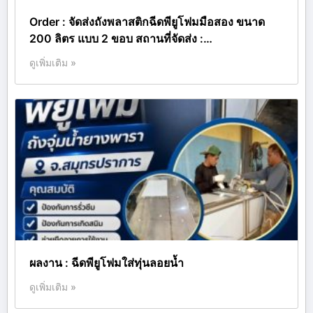
Order : จัดส่งถังพลาสติกฉีดพียูโฟมมือสอง ขนาด
200 ลิตร แบบ 2 ขอบ สถานที่จัดส่ง :…
ดูเพิ่มเติม »
ผลงาน : ฉีดพียูโฟมใส่ทุ่นลอยน้ำ
ดูเพิ่มเติม »