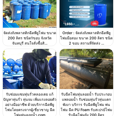
จัดส่งถังพลาสติกฉีดพียูโฟม ขนาด
Order : จัดส่งถังพลาสติกฉีดพียู
200 ลิตร ชนิด1ขอบ จังหวัด
โฟมมือสอง ขนาด 200 ลิตร ชนิด
จันทบุรี สนใจสั่งซื้อสิ…
2 ขอบ สถานที่จัดส่ง …
รับซ่อมแซมทุ่นรั่วคลองเตย แก้
รับฉีดโฟมทุ่นลอยน้ำ รับประกอบ
ปัญหาทุ่นรั่ว ทุ่นจม เพิ่มแรงลอยตัว
แพลอยน้ำ รับซ่อมทุ่นรั่วทุ่นแตก
อย่างมืออาชีพ ด้วยบริการฉีดพียู
พังงา บริการ รับฉีดพียูโฟม พ่น
โฟมโดยตรงจากผู้เชี่ยวชาญ ฉีด
โฟม ฉีด PU Foam รับสเปรย์โฟม
โฟมทุ่นลอยน้ำ.com
รับฉีดโฟมถัง 200 ลิตร