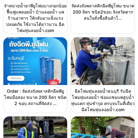
จำหน่ายน้ำยาพียูโฟมบางกอกน้อย
จัดส่งถังพลาสติกฉีดพียูโฟม ขนาด
ฟื้นฟูแพลอยน้ำ บ้านลอยน้ำ แพ
200 ลิตร ชนิด2ขอบ จังหวัดตาก
ร้านอาหาร ให้กลับมาแข็งแรง
สนใจสั่งซื้อสินค้าโ…
ปลอดภัย ใช้งานได้ยาวนาน ฉีด
โฟมทุ่นลอยน้ำ.com
Order : จัดส่งถังพลาสติกฉีดพียู
ฉีดโฟมทุ่นลอยน้ำธนบุรี รับฉีด
โฟมมือสอง ขนาด 200 ลิตร ชนิด
โฟมทุ่นลอยน้ำ ซ่อมแซมแพสูบน้ำ
2 ขอบ สถานที่จัดส่ง …
ทุ่นแตก ทุ่นชำรุด ครบจบในที่เดียว
ฉีดโฟมทุ่นลอยน้ำ.com