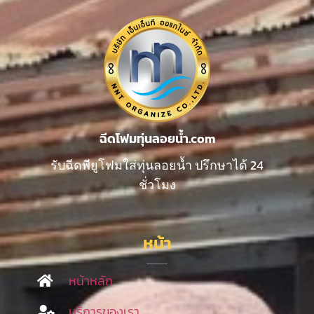
ฉีดโฟมทุ่นลอยน้ำ.com
รับฉีดพียูโฟมใส่ทุ่นลอยน้ำ ปรึกษาได้ 24
ชั่วโมง
หน้า
หน้าหลัก
บริการของเรา