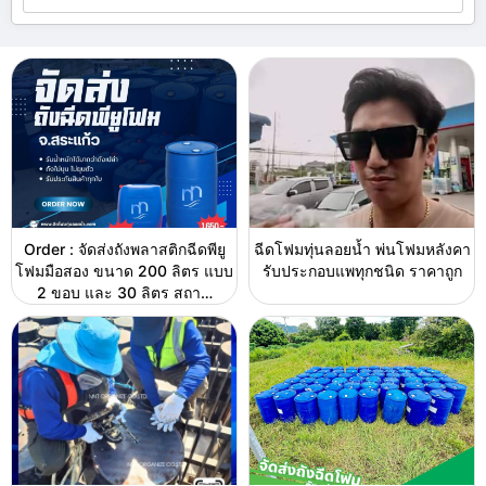
Order : จัดส่งถังพลาสติกฉีดพียู
ฉีดโฟมทุ่นลอยน้ำ พ่นโฟมหลังคา
โฟมมือสอง ขนาด 200 ลิตร แบบ
รับประกอบแพทุกชนิด ราคาถูก
2 ขอบ และ 30 ลิตร สถา…