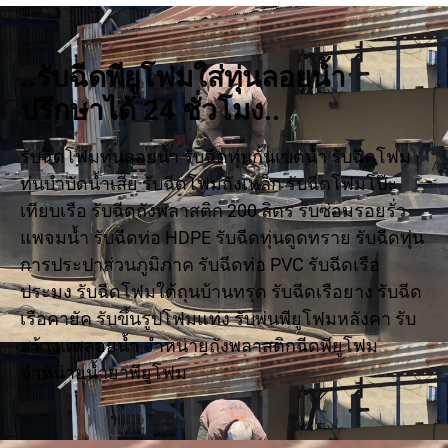
..รับฉีดพียูโฟมใส่ทุ่นลอยน้ำ
ปรึกษาได้ 24 ชั่วโมง..
รับฉีดโฟมทุ่นลอยน้ำ รับฉีดทุ่นกั้นเขตน้ำ รับฉีดโฟม
ทุ่นบำบัดน้ำเสีย รับฉีดโฟมถังเหล็ก รับฉีดโฟมโป๊ะ
เทียบเรือ รับฉีดถังพลาสติก 200 ลิตร รับซ่อมรอยรั่ว
แพจมน้ำ รับฉีดท่อ HDPE รับฉีดทุ่นดูดทราย รับฉีดทุ่น
การประปาส่วนภูมิภาค รับฉีดท่อ PVC รับฉีดเรือ
ประมง รับฉีดโฟมใต้ถุนบ้านทรุด รับฉีดเรือยาง รับฉีด
เรือคายัค รับขึ้นรูปโฟมแท่ง รับพ่นพียูโฟมหลังคา รับ
สร้างแพลอยน้ำ จำหน่ายถังพลาสติกฉีดพียูโฟม
จำหน่ายน้ำยาพียูโฟม