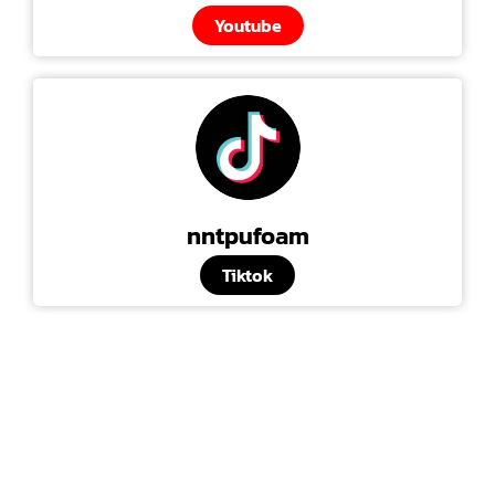
Youtube
nntpufoam
Tiktok