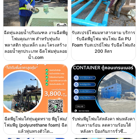
ฉีดทุ่นลอยน้ำปริมณฑล งานฉีดพียู
รับสเปรย์โฟมมหาสารคาม บริการ
โฟมคุณภาพ สำหรับทุ่นถัง
รับฉีดพียูโฟม พ่นโฟม ฉีด PU
พลาสติก ทุ่นเหล็ก และโครงสร้าง
Foam รับสเปรย์โฟม รับฉีดโฟมถัง
ลอยน้ำทุกประเภท ฉีดโฟมทุ่นลอย
200 ลิตร
น้ำ.com
ฉีดพียูโฟมใส่ทุ่นดูดทราย พียูโฟม/
รับพ่นพียูโฟมใส่หลังคา พ่นหลังคา
โฟมพียู (polyurethane foam) ฉีด
กันความร้อน ลดความร้อนใต้
แล้วทุ่นทรงตัวได…
หลังคา ป้องกันการรั่วซึ…