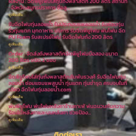
ผลงาน : ฉีดพียูโฟมใส่ทุ่นถังพลาสติก 200 ลิตร สถานที่
: จังหวัดสมุทรปราการ ชื่อลู…
ดูเพิ่มเติม
รับฉีดโฟมทุ่นลอยน้ำ รับประกอบแพลอยน้ำ รับซ่อมทุ่น
รั่วทุ่นแตก มุกดาหาร บริการ รับฉีดพียูโฟม พ่นโฟม ฉีด
PU Foam รับสเปรย์โฟม รับฉีดโฟมถัง 200 ลิตร
ดูเพิ่มเติม
Order : จัดส่งถังพลาสติกฉีดพียูโฟมมือสอง ขนาด
200 ลิตร ชนิด 2 ขอบ
ดูเพิ่มเติม
ฉีดพียูโฟมใส่ทุ่นถังพลาสติกสัมพันธวงศ์ รับฉีดโฟมทุ่น
ลอยน้ำ ซ่อมแซมแพสูบน้ำ ทุ่นแตก ทุ่นชำรุด ครบจบในที่
เดียว ฉีดโฟมทุ่นลอยน้ำ.com
ดูเพิ่มเติม
พ่นพียูโฟม พ่นโฟมหลังคาร้านคาเฟ่ พ่นฉนวนกันความ
ร้อนใต้หลังคาและบนหลังคา ช่วยป้อง…
ดูเพิ่มเติม
ติดต่อเรา