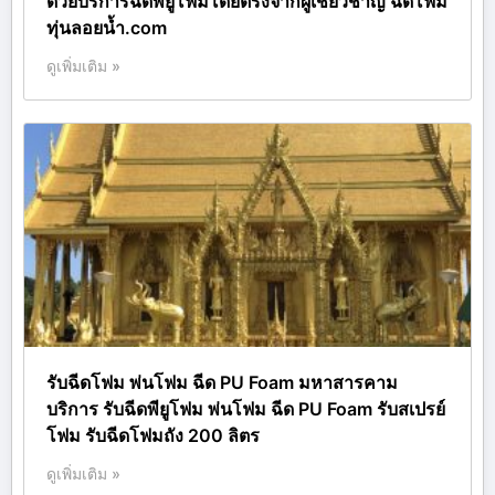
ด้วยบริการฉีดพียูโฟมโดยตรงจากผู้เชี่ยวชาญ ฉีดโฟม
ทุ่นลอยน้ำ.com
ดูเพิ่มเติม »
รับฉีดโฟม พ่นโฟม ฉีด PU Foam มหาสารคาม
บริการ รับฉีดพียูโฟม พ่นโฟม ฉีด PU Foam รับสเปรย์
โฟม รับฉีดโฟมถัง 200 ลิตร
ดูเพิ่มเติม »