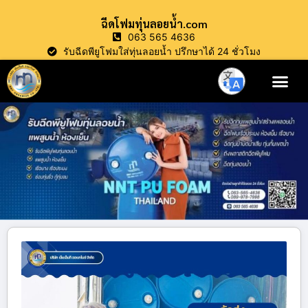
ฉีดโฟมทุ่นลอยน้ำ.com
063 565 4636
รับฉีดพียูโฟมใส่ทุ่นลอยน้ำ ปรึกษาได้ 24 ชั่วโมง