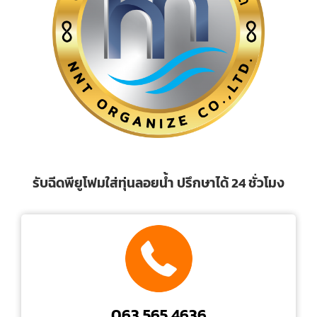
รับฉีดพียูโฟมใส่ทุ่นลอยน้ำ ปรึกษาได้ 24 ชั่วโมง
063 565 4636