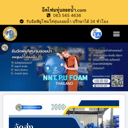
ฉีดโฟมทุ่นลอยน้ำ.com
063 565 4636
รับฉีดพียูโฟมใส่ทุ่นลอยน้ำ ปรึกษาได้ 24 ชั่วโมง