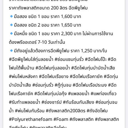
ราคาถังพลาสติกขนาด 200 ลิตร ฉีดพียูโฟม
มือสอง ชนิด 1 ขอบ ราคา 1,600 บาท
มือสอง ชนิด 2 ขอบ ราคา 1,650 บาท
มือหนึ่ง ชนิด 1 ขอบ ราคา 2,300 บาท ไม่ผ่านการใช้งาน
ต้องพรีออเดอร์ 7-10 วันเท่านั้น
มีถังอยู่แล้วต้องการฉีดพียูโฟม ราคา 1,250 บาท/ใบ
#ฉีดพียูโฟมใส่ทุ่นลอยน้ำ #ซ่อมแซมทุ่นรั่ว #ฉีดโฟมโป๊ะ #ฉีด
โฟมใต้พื้นบ้าน #ฉีดโฟมทุ่นลอยน้ำ #ฉีดโฟมทุ่นบำบัดน้ำเสีย
#พ่นโฟมหลังคา #ฉีดโฟมเรือยาง #ฉีดโฟมเรือคายัค #ฉีดทุ่น
บำบัดน้ำเสีย #ซ่อมทุ่นรั่ว #กู้ทุ่นจม #ฉีดโฟมเรือประมง #ฉีด
โฟมเรือคายัค #ฉีดโฟมทุ่นบ่อกุ้ง #แพลอยน้ำ #แพท่องเที่ยว
#รับทำแพลอยน้ำ #ช่องชาร์ป #กันร้อนกันเสียง #ซ่อมทุ่นจม
น้ำ #พ่นโฟมกันร้อน #ถังพลาสติก200ลิตร #ถังอัดโฟม
#Polyurethanefoam #Foam #ถังพลาสติก #ถังพลาสติก