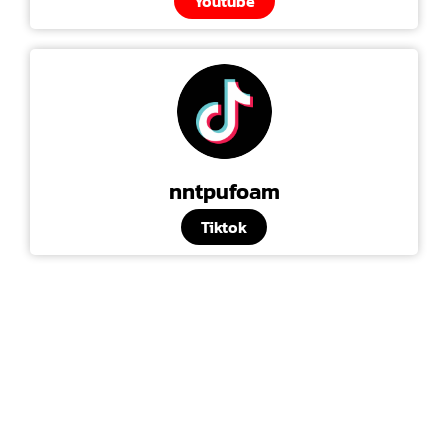
Youtube
nntpufoam
Tiktok