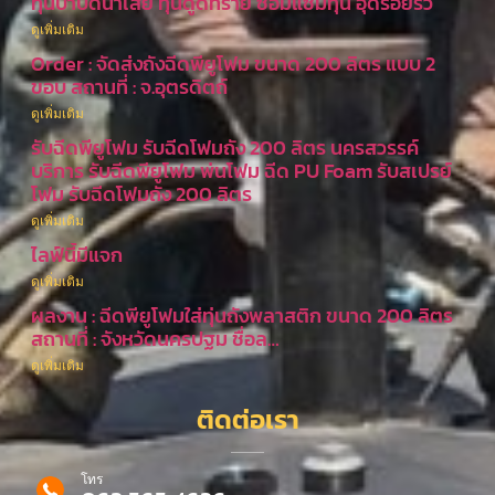
ทุ่นบำบัดน้ำเสีย ทุ่นดูดทราย ซ่อมแซมทุ่น อุดรอยรั่ว
ดูเพิ่มเติม
Order : จัดส่งถังฉีดพียูโฟม ขนาด 200 ลิตร แบบ 2
ขอบ สถานที่ : จ.อุตรดิตถ์
ดูเพิ่มเติม
รับฉีดพียูโฟม รับฉีดโฟมถัง 200 ลิตร นครสวรรค์
บริการ รับฉีดพียูโฟม พ่นโฟม ฉีด PU Foam รับสเปรย์
โฟม รับฉีดโฟมถัง 200 ลิตร
ดูเพิ่มเติม
ไลฟ์นี้มีแจก
ดูเพิ่มเติม
ผลงาน : ฉีดพียูโฟมใส่ทุ่นถังพลาสติก ขนาด 200 ลิตร
สถานที่ : จังหวัดนครปฐม ชื่อล…
ดูเพิ่มเติม
ติดต่อเรา
โทร