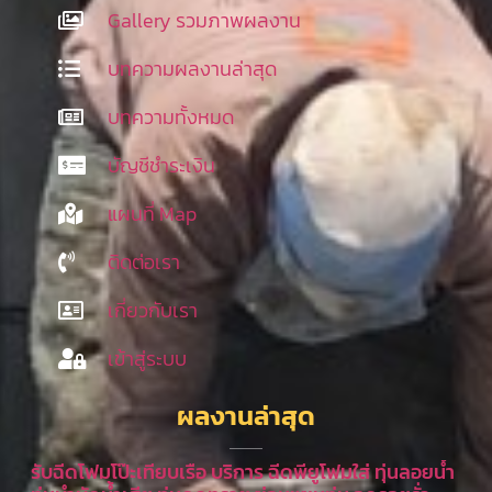
Gallery รวมภาพผลงาน
บทความผลงานล่าสุด
บทความทั้งหมด
บัญชีชำระเงิน
แผนที่ Map
ติดต่อเรา
เกี่ยวกับเรา
เข้าสู่ระบบ
ผลงานล่าสุด
รับฉีดโฟมโป๊ะเทียบเรือ บริการ ฉีดพียูโฟมใส่ ทุ่นลอยน้ำ