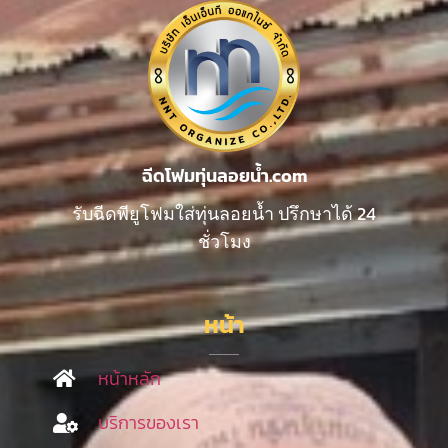
ฉีดโฟมทุ่นลอยน้ำ.com
รับฉีดพียูโฟมใส่ทุ่นลอยน้ำ ปรึกษาได้ 24
ชั่วโมง
หน้า
หน้าหลัก
บริการของเรา