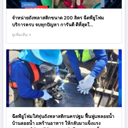
จำหน่ายถังพลาสติกขนาด 200 ลิตร ฉีดพียูโฟม
บริการครบ จบทุกปัญหา การันตี ดีที่สุดใ…
ดูเพิ่มเติม »
ฉีดพียูโฟมใส่ทุ่นถังพลาสติกนครปฐม ฟื้นฟูแพลอยน้ำ
บ้านลอยน้ำ แพร้านอาหาร ให้กลับมาแข็งแรง