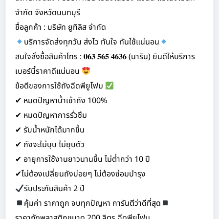
จำกัด จังหวัดนนทบุรี
ชื่อลูกค้า : บริษัท ยูทิลิส จำกัด
บริการจัดส่งทุกวัน ส่งไว ทันใจ ทันใช้แน่นอน
สนใจสั่งซื้อสินค้าโทร : 𝟎𝟔𝟑 𝟓𝟔𝟓 𝟒𝟔𝟑𝟔 (นาริน) ยินดีให้บริการ
เบอร์นี้ราคาดีแน่นอน
ข้อดีของการใช้ถังฉีดพียูโฟม
✔ หมดปัญหาน้ำเข้าถัง 100%
✔ หมดปัญหาการรั่วซึม
✔ รับน้ำหนักได้มากขึ้น
✔ ถังจะไม่บุบ ไม่ยุบตัว
✔ อายุการใช้งานยาวนานขึ้น ไม่ต่ำกว่า 10 ปี
✔ไม่ต้องเปลี่ยนถังบ่อยๆ ไม่ต้องซ่อมบำรุง
รับประกันสินค้า 2 ปี
คุ้มค่า ราคาถูก จบทุกปัญหา การันตีว่าดีที่สุด
ราคาถังพลาสติกขนาด 200 ลิตร ฉีดพียูโฟม