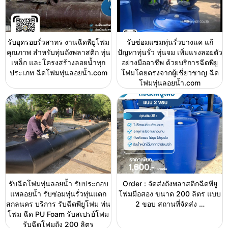
รับอุดรอยรั่วสาทร งานฉีดพียูโฟม
รับซ่อมแซมทุ่นรั่วบางแค แก้
คุณภาพ สำหรับทุ่นถังพลาสติก ทุ่น
ปัญหาทุ่นรั่ว ทุ่นจม เพิ่มแรงลอยตัว
เหล็ก และโครงสร้างลอยน้ำทุก
อย่างมืออาชีพ ด้วยบริการฉีดพียู
ประเภท ฉีดโฟมทุ่นลอยน้ำ.com
โฟมโดยตรงจากผู้เชี่ยวชาญ ฉีด
โฟมทุ่นลอยน้ำ.com
รับฉีดโฟมทุ่นลอยน้ำ รับประกอบ
Order : จัดส่งถังพลาสติกฉีดพียู
แพลอยน้ำ รับซ่อมทุ่นรั่วทุ่นแตก
โฟมมือสอง ขนาด 200 ลิตร แบบ
สกลนคร บริการ รับฉีดพียูโฟม พ่น
2 ขอบ สถานที่จัดส่ง …
โฟม ฉีด PU Foam รับสเปรย์โฟม
รับฉีดโฟมถัง 200 ลิตร