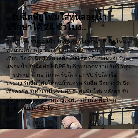
..รับฉีดพียูโฟมใส่ทุ่นลอยน้ำ
ปรึกษาได้ 24 ชั่วโมง..
รับฉีดโฟมทุ่นลอยน้ำ รับฉีดทุ่นกั้นเขตน้ำ รับฉีดโฟม
ทุ่นบำบัดน้ำเสีย รับฉีดโฟมถังเหล็ก รับฉีดโฟมโป๊ะ
เทียบเรือ รับฉีดถังพลาสติก 200 ลิตร รับซ่อมรอยรั่ว
แพจมน้ำ รับฉีดท่อ HDPE รับฉีดทุ่นดูดทราย รับฉีดทุ่น
การประปาส่วนภูมิภาค รับฉีดท่อ PVC รับฉีดเรือ
ประมง รับฉีดโฟมใต้ถุนบ้านทรุด รับฉีดเรือยาง รับฉีด
เรือคายัค รับขึ้นรูปโฟมแท่ง รับพ่นพียูโฟมหลังคา รับ
สร้างแพลอยน้ำ จำหน่ายถังพลาสติกฉีดพียูโฟม
จำหน่ายน้ำยาพียูโฟม