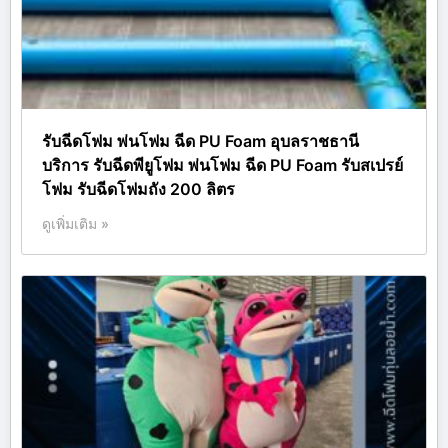
รับฉีดโฟม พ่นโฟม ฉีด PU Foam อุบลราชธานี
บริการ รับฉีดพียูโฟม พ่นโฟม ฉีด PU Foam รับสเปรย์
โฟม รับฉีดโฟมถัง 200 ลิตร
ดูเพิ่มเติม »