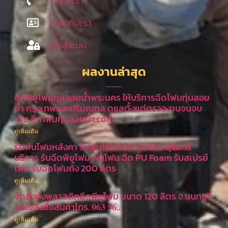
ติดต่อเรา
เกี่ยวกับเรา
เข้าสู่ระบบ
ผลงานล่าสุด
ฉีดพียูโฟมทุ่นลอยน้ำพระนคร ให้บริการฉีดโฟมทุ่นลอย
น้ำ กรุงเทพและปริมณฑล ดูแลตั้งแต่ตรวจงานจนจบ
งาน ฉีดโฟมทุ่นลอยน้ำ.com
ดูเพิ่มเติม
รับพ่นโฟมหลังคา รับพ่นโฟมกันความร้อน สุรินทร์
บริการ รับฉีดพียูโฟม พ่นโฟม ฉีด PU Foam รับสเปรย์
โฟม รับฉีดโฟมถัง 200 ลิตร
ดูเพิ่มเติม
จัดส่งถังพลาสติกฉีดพียูโฟม ขนาด 120 ลิตร จ.นนทบุรี
สนใจสั่งซื้อสินค้าโทร. 𝟎𝟔𝟑 𝟓𝟔…
ดูเพิ่มเติม