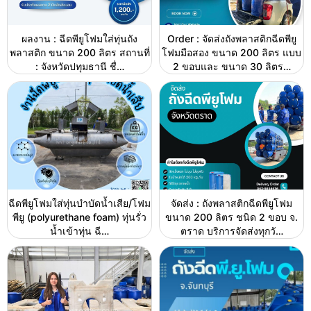
ผลงาน : ฉีดพียูโฟมใส่ทุ่นถัง
Order : จัดส่งถังพลาสติกฉีดพียู
พลาสติก ขนาด 200 ลิตร สถานที่
โฟมมือสอง ขนาด 200 ลิตร แบบ
: จังหวัดปทุมธานี ชื่…
2 ขอบและ ขนาด 30 ลิตร…
ฉีดพียูโฟมใส่ทุ่นบำบัดน้ำเสีย/โฟม
จัดส่ง : ถังพลาสติกฉีดพียูโฟม
พียู (polyurethane foam) ทุ่นรั่ว
ขนาด 200 ลิตร ชนิด 2 ขอบ จ.
น้ำเข้าทุ่น ฉี…
ตราด บริการจัดส่งทุกวั…