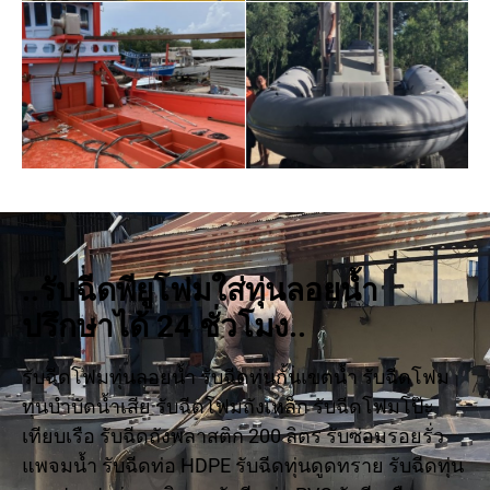
..รับฉีดพียูโฟมใส่ทุ่นลอยน้ำ
ปรึกษาได้ 24 ชั่วโมง..
รับฉีดโฟมทุ่นลอยน้ำ รับฉีดทุ่นกั้นเขตน้ำ รับฉีดโฟม
ทุ่นบำบัดน้ำเสีย รับฉีดโฟมถังเหล็ก รับฉีดโฟมโป๊ะ
เทียบเรือ รับฉีดถังพลาสติก 200 ลิตร รับซ่อมรอยรั่ว
แพจมน้ำ รับฉีดท่อ HDPE รับฉีดทุ่นดูดทราย รับฉีดทุ่น