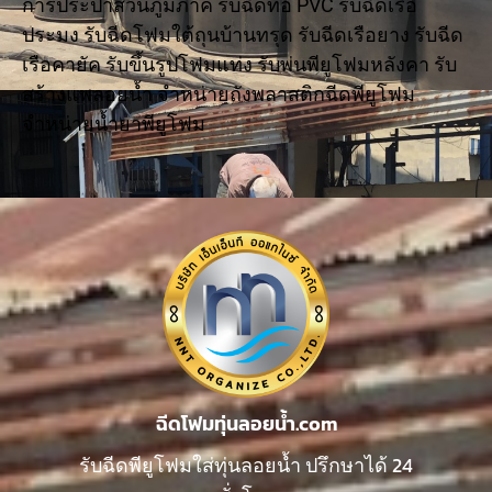
การประปาส่วนภูมิภาค รับฉีดท่อ PVC รับฉีดเรือ
ประมง รับฉีดโฟมใต้ถุนบ้านทรุด รับฉีดเรือยาง รับฉีด
เรือคายัค รับขึ้นรูปโฟมแท่ง รับพ่นพียูโฟมหลังคา รับ
สร้างแพลอยน้ำ จำหน่ายถังพลาสติกฉีดพียูโฟม
จำหน่ายน้ำยาพียูโฟม
ฉีดโฟมทุ่นลอยน้ำ.com
รับฉีดพียูโฟมใส่ทุ่นลอยน้ำ ปรึกษาได้ 24