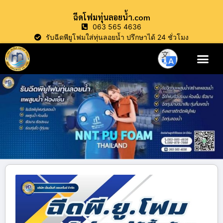
ฉีดโฟมทุ่นลอยน้ำ.com
063 565 4636
รับฉีดพียูโฟมใส่ทุ่นลอยน้ำ ปรึกษาได้ 24 ชั่วโมง