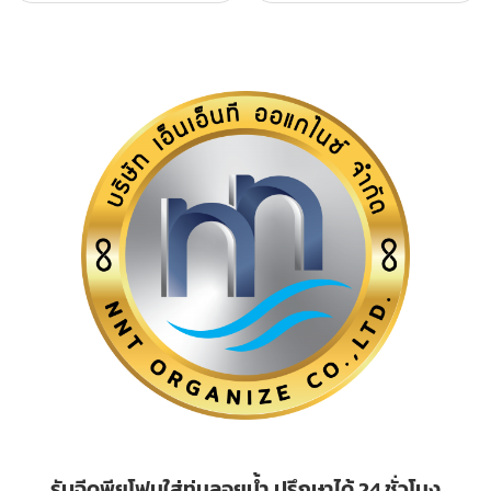
รับฉีดพียูโฟมใส่ทุ่นลอยน้ำ ปรึกษาได้ 24 ชั่วโมง