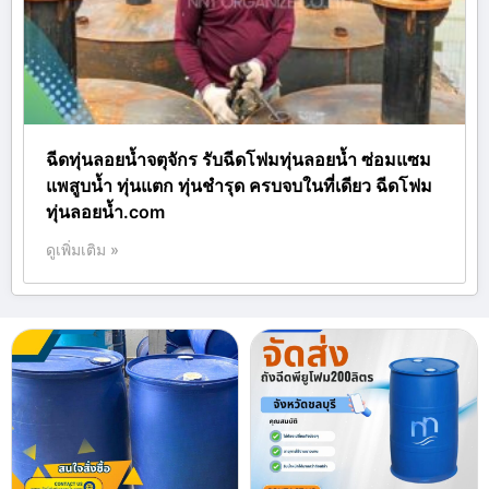
ฉีดทุ่นลอยน้ำจตุจักร รับฉีดโฟมทุ่นลอยน้ำ ซ่อมแซม
แพสูบน้ำ ทุ่นแตก ทุ่นชำรุด ครบจบในที่เดียว ฉีดโฟม
ทุ่นลอยน้ำ.com
ดูเพิ่มเติม »