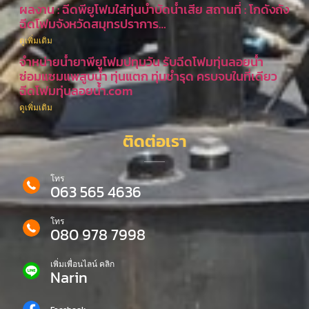
ผลงาน : ฉีดพียูโฟมใส่ทุ่นบำบัดน้ำเสีย สถานที่ : โกดังถัง
ฉีดโฟมจังหวัดสมุทรปราการ…
ดูเพิ่มเติม
จำหน่ายน้ำยาพียูโฟมปทุมวัน รับฉีดโฟมทุ่นลอยน้ำ
ซ่อมแซมแพสูบน้ำ ทุ่นแตก ทุ่นชำรุด ครบจบในที่เดียว
ฉีดโฟมทุ่นลอยน้ำ.com
ดูเพิ่มเติม
ติดต่อเรา
โทร
063 565 4636
โทร
080 978 7998
เพิ่มเพื่อนไลน์ คลิก
Narin