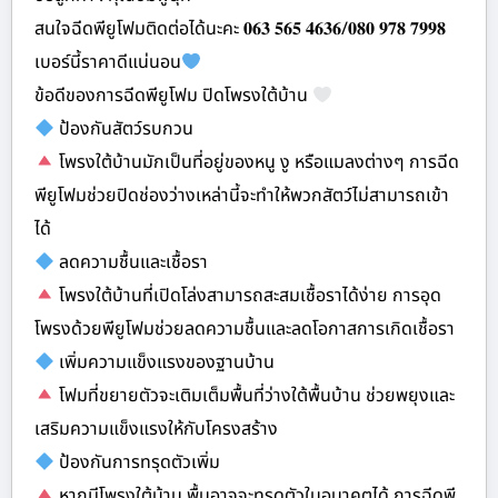
สนใจฉีดพียูโฟมติดต่อได้นะคะ 𝟎𝟔𝟑 𝟓𝟔𝟓 𝟒𝟔𝟑𝟔/𝟎𝟖𝟎 𝟗𝟕𝟖 𝟕𝟗𝟗𝟖
เบอร์นี้ราคาดีแน่นอน
ข้อดีของการฉีดพียูโฟม ปิดโพรงใต้บ้าน
ป้องกันสัตว์รบกวน
โพรงใต้บ้านมักเป็นที่อยู่ของหนู งู หรือแมลงต่างๆ การฉีด
พียูโฟมช่วยปิดช่องว่างเหล่านี้จะทำให้พวกสัตว์ไม่สามารถเข้า
ได้
ลดความชื้นและเชื้อรา
โพรงใต้บ้านที่เปิดโล่งสามารถสะสมเชื้อราได้ง่าย การอุด
โพรงด้วยพียูโฟมช่วยลดความชื้นและลดโอกาสการเกิดเชื้อรา
เพิ่มความแข็งแรงของฐานบ้าน
โฟมที่ขยายตัวจะเติมเต็มพื้นที่ว่างใต้พื้นบ้าน ช่วยพยุงและ
เสริมความแข็งแรงให้กับโครงสร้าง
ป้องกันการทรุดตัวเพิ่ม
หากมีโพรงใต้บ้าน พื้นอาจจะทรุดตัวในอนาคตได้ การฉีดพี