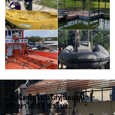
..รับฉีดพียูโฟมใส่ทุ่นลอยน้ำ
ปรึกษาได้ 24 ชั่วโมง..