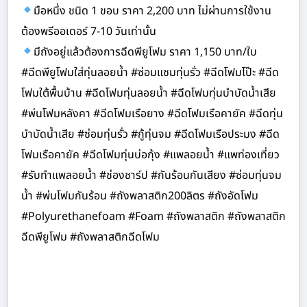
มือหนึ่ง ชนิด 1 ขอบ ราคา 2,200 บาท ไม่ผ่านการใช้งาน
ต้องพรีออเดอร์ 7-10 วันเท่านั้น
มีถังอยู่แล้วต้องการฉีดพียูโฟม ราคา 1,150 บาท/ใบ
#ฉีดพียูโฟมใส่ทุ่นลอยน้ำ #ซ่อมแซมทุ่นรั่ว #ฉีดโฟมโป๊ะ #ฉีด
โฟมใต้พื้นบ้าน #ฉีดโฟมทุ่นลอยน้ำ #ฉีดโฟมทุ่นบำบัดน้ำเสีย
#พ่นโฟมหลังคา #ฉีดโฟมเรือยาง #ฉีดโฟมเรือคายัค #ฉีดทุ่น
บำบัดน้ำเสีย #ซ่อมทุ่นรั่ว #กู้ทุ่นจม #ฉีดโฟมเรือประมง #ฉีด
โฟมเรือคายัค #ฉีดโฟมทุ่นบ่อกุ้ง #แพลอยน้ำ #แพท่องเที่ยว
#รับทำแพลอยน้ำ #ช่องชาร์ป #กันร้อนกันเสียง #ซ่อมทุ่นจม
น้ำ #พ่นโฟมกันร้อน #ถังพลาสติก200ลิตร #ถังอัดโฟม
#Polyurethanefoam #Foam #ถังพลาสติก #ถังพลาสติก
ฉีดพียูโฟม #ถังพลาสติกฉีดโฟม