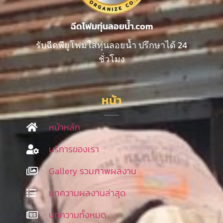
ฉีดโฟมทุ่นลอยน้ำ.com
รับฉีดพียูโฟมใส่ทุ่นลอยน้ำ ปรึกษาได้ 24
ชั่วโมง
หน้า
หน้าหลัก
บริการของเรา
Gallery รวมภาพผลงาน
บทความผลงานล่าสุด
บทความทั้งหมด