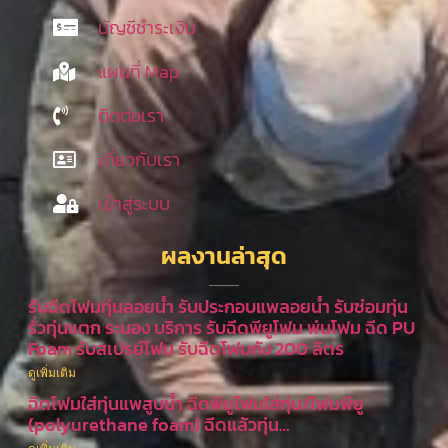
บัญชีชำระเงิน
แผนที่ Map
ติดต่อเรา
เกี่ยวกับเรา
เข้าสู่ระบบ
ผลงานล่าสุด
รับฉีดโฟมทุ่นลอยน้ำ รับประกอบแพลอยน้ำ รับซ่อมทุ่น
รั่วทุ่นแตก ระนอง บริการ รับฉีดพียูโฟม พ่นโฟม ฉีด PU
Foam รับสเปรย์โฟม รับฉีดโฟมถัง 200 ลิตร
ดูเพิ่มเติม
ฉีดโฟมใส่ทุ่นแพสูบน้ำ ฉีดพียูโฟมใส่ทุ่น/โฟมพียู
(polyurethane foam) ฉีดแล้วทุ่น…