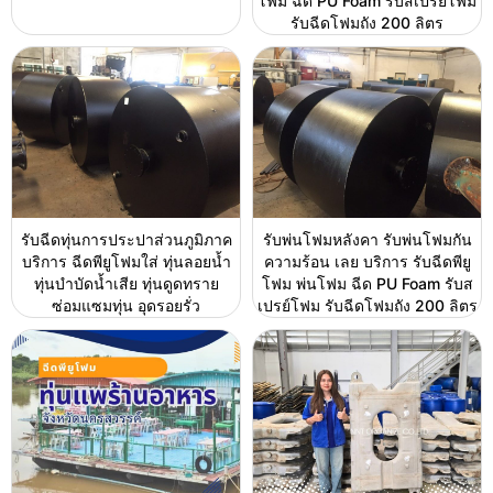
โฟม ฉีด PU Foam รับสเปรย์โฟม
รับฉีดโฟมถัง 200 ลิตร
รับฉีดทุ่นการประปาส่วนภูมิภาค
รับพ่นโฟมหลังคา รับพ่นโฟมกัน
บริการ ฉีดพียูโฟมใส่ ทุ่นลอยน้ำ
ความร้อน เลย บริการ รับฉีดพียู
ทุ่นบำบัดน้ำเสีย ทุ่นดูดทราย
โฟม พ่นโฟม ฉีด PU Foam รับส
ซ่อมแซมทุ่น อุดรอยรั่ว
เปรย์โฟม รับฉีดโฟมถัง 200 ลิตร