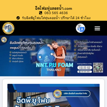
ฉีดโฟมทุ่นลอยน้ำ.com
063 565 4636
รับฉีดพียูโฟมใส่ทุ่นลอยน้ำ ปรึกษาได้ 24 ชั่วโมง