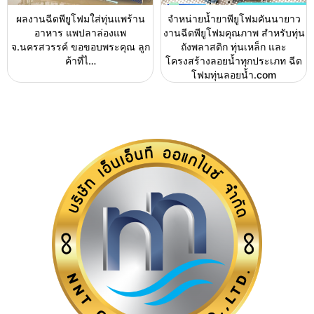
ผลงานฉีดพียูโฟมใส่ทุ่นแพร้าน
จำหน่ายน้ำยาพียูโฟมคันนายาว
อาหาร แพปลาล่องแพ
งานฉีดพียูโฟมคุณภาพ สำหรับทุ่น
จ.นครสวรรค์ ขอขอบพระคุณ ลูก
ถังพลาสติก ทุ่นเหล็ก และ
ค้าที่ไ…
โครงสร้างลอยน้ำทุกประเภท ฉีด
โฟมทุ่นลอยน้ำ.com