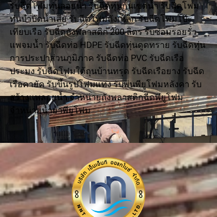
รับฉีดโฟมทุ่นลอยน้ำ รับฉีดทุ่นกั้นเขตน้ำ รับฉีดโฟม
ทุ่นบำบัดน้ำเสีย รับฉีดโฟมถังเหล็ก รับฉีดโฟมโป๊ะ
เทียบเรือ รับฉีดถังพลาสติก 200 ลิตร รับซ่อมรอยรั่ว
แพจมน้ำ รับฉีดท่อ HDPE รับฉีดทุ่นดูดทราย รับฉีดทุ่น
การประปาส่วนภูมิภาค รับฉีดท่อ PVC รับฉีดเรือ
ประมง รับฉีดโฟมใต้ถุนบ้านทรุด รับฉีดเรือยาง รับฉีด
เรือคายัค รับขึ้นรูปโฟมแท่ง รับพ่นพียูโฟมหลังคา รับ
สร้างแพลอยน้ำ จำหน่ายถังพลาสติกฉีดพียูโฟม
จำหน่ายน้ำยาพียูโฟม