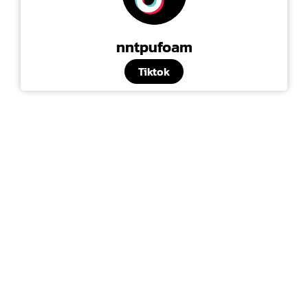
nntpufoam
Tiktok