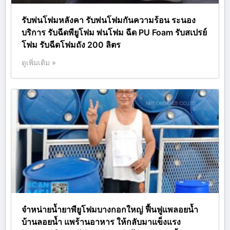
รับพ่นโฟมหลังคา รับพ่นโฟมกันความร้อน ระนอง
บริการ รับฉีดพียูโฟม พ่นโฟม ฉีด PU Foam รับสเปรย์
โฟม รับฉีดโฟมถัง 200 ลิตร
ดูเพิ่มเติม »
จำหน่ายน้ำยาพียูโฟมบางกอกใหญ่ ฟื้นฟูแพลอยน้ำ
บ้านลอยน้ำ แพร้านอาหาร ให้กลับมาแข็งแรง