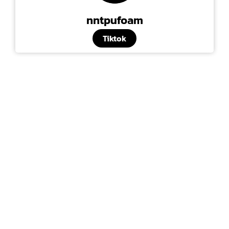
nntpufoam
Tiktok