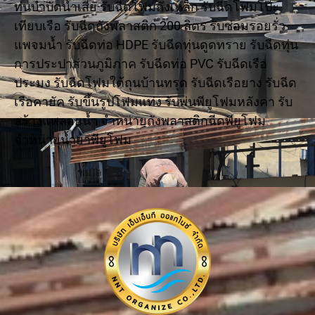
ทุ่นบำบัดน้ำเสีย รับฉีดโฟมถังเหล็ก รับฉีดโฟมโป๊ะ
เทียบเรือ รับฉีดถังพลาสติก 200 ลิตร รับซ่อมรอยรั่ว
แพจมน้ำ รับฉีดท่อ HDPE รับฉีดทุ่นดูดทราย รับฉีดทุ่น
การประปาส่วนภูมิภาค รับฉีดท่อ PVC รับฉีดเรือ
ประมง รับฉีดโฟมใต้ถุนบ้านทรุด รับฉีดเรือยาง รับฉีด
เรือคายัค รับขึ้นรูปโฟมแท่ง รับพ่นพียูโฟมหลังคา รับ
สร้างแพลอยน้ำ จำหน่ายถังพลาสติกฉีดพียูโฟม
จำหน่ายน้ำยาพียูโฟม