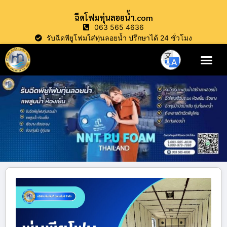
ฉีดโฟมทุ่นลอยน้ำ.com
063 565 4636
รับฉีดพียูโฟมใส่ทุ่นลอยน้ำ ปรึกษาได้ 24 ชั่วโมง