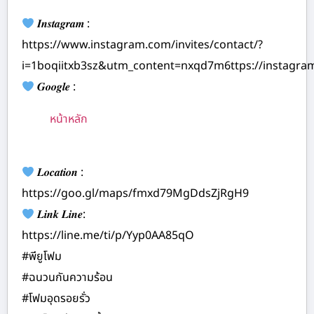
𝑰𝒏𝒔𝒕𝒂𝒈𝒓𝒂𝒎 :
https://www.instagram.com/invites/contact/?
i=1boqiitxb3sz&utm_content=nxqd7m6ttps://instagr
𝑮𝒐𝒐𝒈𝒍𝒆 :
หน้าหลัก
𝑳𝒐𝒄𝒂𝒕𝒊𝒐𝒏 :
https://goo.gl/maps/fmxd79MgDdsZjRgH9
𝑳𝒊𝒏𝒌 𝑳𝒊𝒏𝒆:
https://line.me/ti/p/Yyp0AA85qO
#พียูโฟม
#ฉนวนกันความร้อน
#โฟมอุดรอยรั่ว