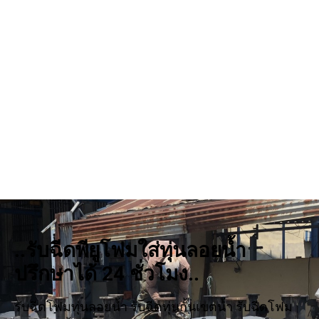
..รับฉีดพียูโฟมใส่ทุ่นลอยน้ำ
ปรึกษาได้ 24 ชั่วโมง..
รับฉีดโฟมทุ่นลอยน้ำ รับฉีดทุ่นกั้นเขตน้ำ รับฉีดโฟม