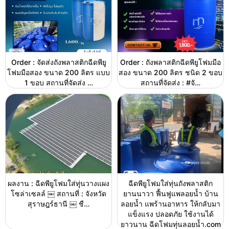
Order : จัดส่งถังพลาสติกฉีดพียู
Order : ถังพลาสติกฉีดพียูโฟมมือ
โฟมมือสอง ขนาด 200 ลิตร แบบ
สอง ขนาด 200 ลิตร ชนิด 2 ขอบ
1 ขอบ สถานที่จัดส่ง …
สถานที่จัดส่ง : #จั…
ผลงาน : ฉีดพียูโฟมใส่ทุุ่นวางแผง
ฉีดพียูโฟมใส่ทุ่นถังพลาสติก
โซล่าเซลล์ ￼ สถานที่ : จังหวัด
ยานนาวา ฟื้นฟูแพลอยน้ำ บ้าน
สุราษฎร์ธานี ￼ ชื…
ลอยน้ำ แพร้านอาหาร ให้กลับมา
แข็งแรง ปลอดภัย ใช้งานได้
ยาวนาน ฉีดโฟมทุ่นลอยน้ำ.com