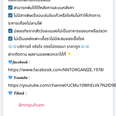
ป้องกันเหล็กไม่ให้เป็นสนิม
สามารถพ่นได้ใต้หลังคาและบนหลังคา
ไม่มีสารพิษเจือปนเช่นใยแก้วหรือใยหินไม่ทำให้เกิดการ
ระคายเคืองไม่ลามไฟ
ปลอดภัยจากสัตว์และแมลงไม่เป็นอาหารของนกหรือปลวก
ไม่เป็นแหล่งเพาะเชื้อราไม่มีสะสมของเชื้อโรค
บริการดี จริงใจ ตรงไปตรงมา ราคาถูก
ฝากติดตาม ผลงานของพวกเราได้ที่
𝒇𝒂𝒄𝒆𝒃𝒐𝒐𝒌 :
https://www.facebook.com/NNTORGANIZE.1978/
𝒀𝒐𝒖𝒕𝒖𝒃𝒆 :
https://youtube.com/channel/UCMu10WhELVk7N2lD9
𝑻𝒊𝒌𝒕𝒐𝒌 :
@nntpufoam