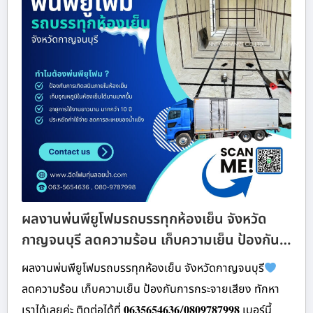
ผลงานพ่นพียูโฟมรถบรรทุกห้องเย็น จังหวัด
กาญจนบุรี ลดความร้อน เก็บความเย็น ป้องกัน…
ผลงานพ่นพียูโฟมรถบรรทุกห้องเย็น จังหวัดกาญจนบุรี
ลดความร้อน เก็บความเย็น ป้องกันการกระจายเสียง ทักหา
เราได้เลยค่ะ ติดต่อได้ที่ 𝟎𝟔𝟑𝟓𝟔𝟓𝟒𝟔𝟑𝟔/𝟎𝟖𝟎𝟗𝟕𝟖𝟕𝟗𝟗𝟖 เบอร์นี้