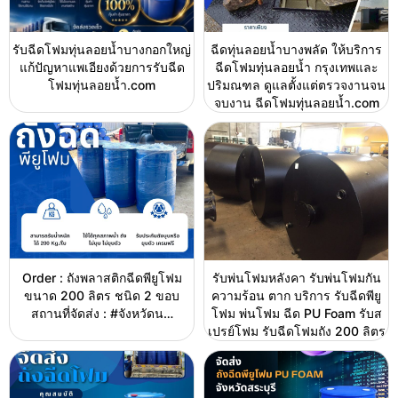
รับฉีดโฟมทุ่นลอยน้ำบางกอกใหญ่
ฉีดทุ่นลอยน้ำบางพลัด ให้บริการ
แก้ปัญหาแพเอียงด้วยการรับฉีด
ฉีดโฟมทุ่นลอยน้ำ กรุงเทพและ
โฟมทุ่นลอยน้ำ.com
ปริมณฑล ดูแลตั้งแต่ตรวจงานจน
จบงาน ฉีดโฟมทุ่นลอยน้ำ.com
Order : ถังพลาสติกฉีดพียูโฟม
รับพ่นโฟมหลังคา รับพ่นโฟมกัน
ขนาด 200 ลิตร ชนิด 2 ขอบ
ความร้อน ตาก บริการ รับฉีดพียู
สถานที่จัดส่ง : #จังหวัดน…
โฟม พ่นโฟม ฉีด PU Foam รับส
เปรย์โฟม รับฉีดโฟมถัง 200 ลิตร