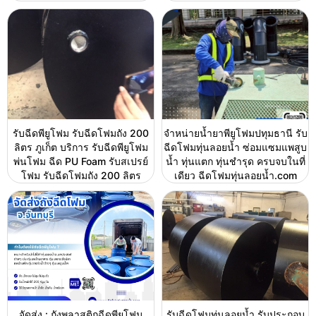
รับฉีดพียูโฟม รับฉีดโฟมถัง 200
จำหน่ายน้ำยาพียูโฟมปทุมธานี รับ
ลิตร ภูเก็ต บริการ รับฉีดพียูโฟม
ฉีดโฟมทุ่นลอยน้ำ ซ่อมแซมแพสูบ
พ่นโฟม ฉีด PU Foam รับสเปรย์
น้ำ ทุ่นแตก ทุ่นชำรุด ครบจบในที่
โฟม รับฉีดโฟมถัง 200 ลิตร
เดียว ฉีดโฟมทุ่นลอยน้ำ.com
จัดส่ง : ถังพลาสติกฉีดพียูโฟม
รับฉีดโฟมทุ่นลอยน้ำ รับประกอบ