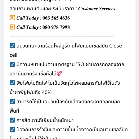
สอบถามเพิ่มเติมและประเมินราคา : 𝑪𝒖𝒔𝒕𝒐𝒎𝒆𝒓 𝑺𝒆𝒓𝒗𝒊𝒄𝒆𝒔
𝑪𝒂𝒍𝒍 𝑻𝒐𝒅𝒂𝒚 : 𝟎𝟔𝟑 𝟓𝟔𝟓 𝟒𝟔𝟑𝟔
𝑪𝒂𝒍𝒍 𝑻𝒐𝒅𝒂𝒚 : 𝟎𝟖𝟎 𝟗𝟕𝟖 𝟕𝟗𝟗𝟖
—————————————————————
ฉนวนกันความร้อนโพลียูรีเทนโฟมแบบเซลส์ปิด Close
cell
มีความหนาแน่นตามมาตรฐาน ISO ผ่านการทดลองจาก
สถาบันภาครัฐ เชื่อถือได้
พียูโฟมไม่ติดไฟ ไม่เป็นวัตถุไวไฟผสมสารกันไฟไว้ในตัว
น้ำยาพียูโฟมถึง 40%
สามารถใช้เป็นฉนวนป้องกันเสียงดังกระจายออกนอก
พื้นที่
การยึดเกาะดีเยี่ยมน้ำหนักเบา
ป้องกันการรั่วซึมและความชื้นเนื่องจากเป็นฉนวนเซลล์ปิด