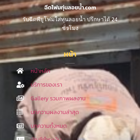
ฉีดโฟมทุ่นลอยน้ำ.com
รับฉีดพียูโฟมใส่ทุ่นลอยน้ำ ปรึกษาได้ 24
ชั่วโมง
หน้า
หน้าหลัก
บริการของเรา
Gallery รวมภาพผลงาน
บทความผลงานล่าสุด
บทความทั้งหมด
บัญชีชำระเงิน