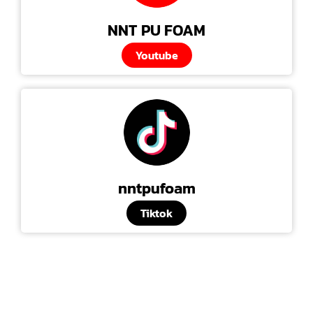
NNT PU FOAM
Youtube
nntpufoam
Tiktok