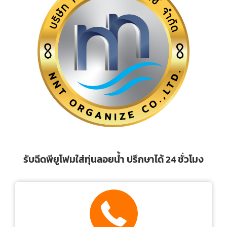
รับฉีดพียูโฟมใส่ทุ่นลอยน้ำ ปรึกษาได้ 24 ชั่วโมง