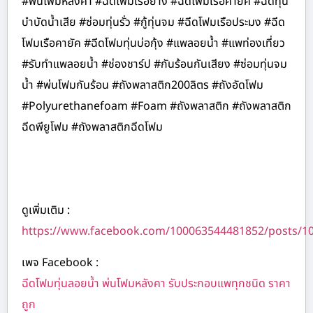
#พ่นโฟมหลังคา #ฉีดโฟมเรือยาง #ฉีดโฟมเรือคายัค #ฉีดทุ่น
บำบัดน้ำเสีย #ซ่อมทุ่นรั่ว #กู้ทุ่นจม #ฉีดโฟมเรือประมง #ฉีด
โฟมเรือคายัค #ฉีดโฟมทุ่นบ่อกุ้ง #แพลอยน้ำ #แพท่องเที่ยว
#รับทำแพลอยน้ำ #ช่องชาร์ป #กันร้อนกันเสียง #ซ่อมทุ่นจม
น้ำ #พ่นโฟมกันร้อน #ถังพลาสติก200ลิตร #ถังอัดโฟม
#Polyurethanefoam #Foam #ถังพลาสติก #ถังพลาสติก
ฉีดพียูโฟม #ถังพลาสติกฉีดโฟม
ดูเพิ่มเติม :
https://www.facebook.com/100063544481852/posts/1
เพจ Facebook :
ฉีดโฟมทุ่นลอยน้ำ พ่นโฟมหลังคา รับประกอบแพทุกชนิด ราคา
ถูก