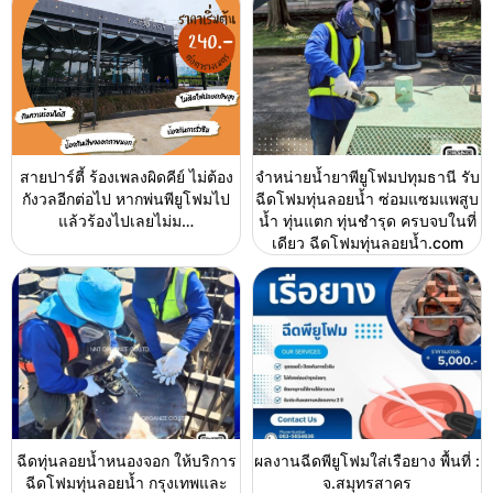
สายปาร์ตี้ ร้องเพลงผิดคีย์ ไม่ต้อง
จำหน่ายน้ำยาพียูโฟมปทุมธานี รับ
กังวลอีกต่อไป หากพ่นพียูโฟมไป
ฉีดโฟมทุ่นลอยน้ำ ซ่อมแซมแพสูบ
แล้วร้องไปเลยไม่ม…
น้ำ ทุ่นแตก ทุ่นชำรุด ครบจบในที่
เดียว ฉีดโฟมทุ่นลอยน้ำ.com
ฉีดทุ่นลอยน้ำหนองจอก ให้บริการ
ผลงานฉีดพียูโฟมใส่เรือยาง พื้นที่ :
ฉีดโฟมทุ่นลอยน้ำ กรุงเทพและ
จ.สมุทรสาคร