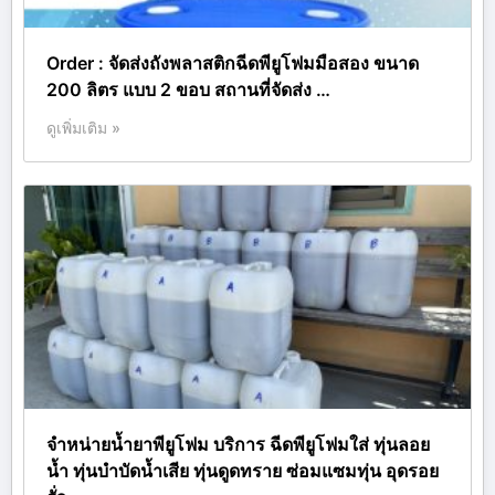
Order : จัดส่งถังพลาสติกฉีดพียูโฟมมือสอง ขนาด
200 ลิตร แบบ 2 ขอบ สถานที่จัดส่ง …
ดูเพิ่มเติม »
จำหน่ายน้ำยาพียูโฟม บริการ ฉีดพียูโฟมใส่ ทุ่นลอย
น้ำ ทุ่นบำบัดน้ำเสีย ทุ่นดูดทราย ซ่อมแซมทุ่น อุดรอย