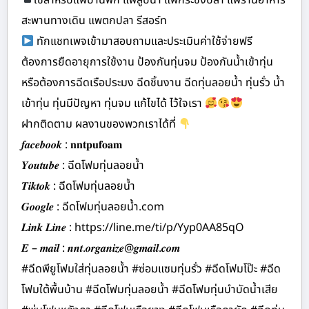
ใช้สำหรับแพบ้านพัก แพสูบน้ำ แพกระชังปลา แพร้านอาหาร
สะพานทางเดิน แพตกปลา รีสอร์ท
ทักแชทเพจเข้ามาสอบถามและประเมินค่าใช้จ่ายฟรี
ต้องการยืดอายุการใช้งาน ป้องกันทุ่นจม ป้องกันน้ำเข้าทุ่น
หรือต้องการฉีดเรือประมง ฉีดชิ้นงาน ฉีดทุ่นลอยน้ำ ทุ่นรั่ว น้ำ
เข้าทุ่น ทุ่นมีปัญหา ทุ่นจม แก้ไขได้ ไว้ใจเรา
ฝากติดตาม ผลงานของพวกเราได้ที่
𝒇𝒂𝒄𝒆𝒃𝒐𝒐𝒌 : 𝐧𝐧𝐭𝐩𝐮𝐟𝐨𝐚𝐦
𝒀𝒐𝒖𝒕𝒖𝒃𝒆 : ฉีดโฟมทุ่นลอยน้ำ
𝑻𝒊𝒌𝒕𝒐𝒌 : ฉีดโฟมทุ่นลอยน้ำ
𝑮𝒐𝒐𝒈𝒍𝒆 : ฉีดโฟมทุ่นลอยน้ำ.com
𝑳𝒊𝒏𝒌 𝑳𝒊𝒏𝒆 : https://line.me/ti/p/Yyp0AA85qO
𝑬 – 𝒎𝒂𝒊𝒍 : 𝒏𝒏𝒕.𝒐𝒓𝒈𝒂𝒏𝒊𝒛𝒆@𝒈𝒎𝒂𝒊𝒍.𝒄𝒐𝒎
#ฉีดพียูโฟมใส่ทุ่นลอยน้ำ #ซ่อมแซมทุ่นรั่ว #ฉีดโฟมโป๊ะ #ฉีด
โฟมใต้พื้นบ้าน #ฉีดโฟมทุ่นลอยน้ำ #ฉีดโฟมทุ่นบำบัดน้ำเสีย