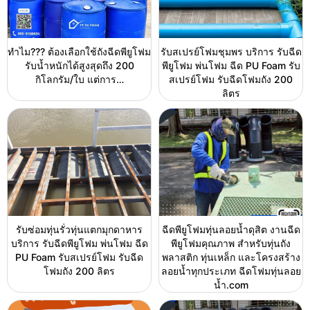
ทำไม??? ต้องเลือกใช้ถังฉีดพียูโฟม
รับสเปรย์โฟมชุมพร บริการ รับฉีด
รับน้ำหนักได้สูงสุดถึง 200
พียูโฟม พ่นโฟม ฉีด PU Foam รับ
กิโลกรัม/ใบ แต่การ…
สเปรย์โฟม รับฉีดโฟมถัง 200
ลิตร
รับซ่อมทุ่นรั่วทุ่นแตกมุกดาหาร
ฉีดพียูโฟมทุ่นลอยน้ำดุสิต งานฉีด
บริการ รับฉีดพียูโฟม พ่นโฟม ฉีด
พียูโฟมคุณภาพ สำหรับทุ่นถัง
PU Foam รับสเปรย์โฟม รับฉีด
พลาสติก ทุ่นเหล็ก และโครงสร้าง
โฟมถัง 200 ลิตร
ลอยน้ำทุกประเภท ฉีดโฟมทุ่นลอย
น้ำ.com