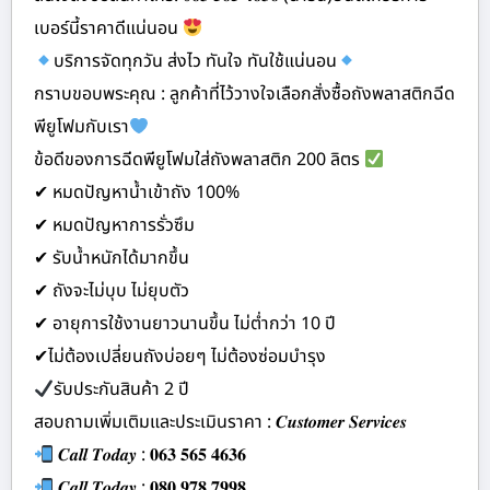
เบอร์นี้ราคาดีแน่นอน
บริการจัดทุกวัน ส่งไว ทันใจ ทันใช้แน่นอน
กราบขอบพระคุณ : ลูกค้าที่ไว้วางใจเลือกสั่งซื้อถังพลาสติกฉีด
พียูโฟมกับเรา
ข้อดีของการฉีดพียูโฟมใส่ถังพลาสติก 200 ลิตร
✔ หมดปัญหาน้ำเข้าถัง 100%
✔ หมดปัญหาการรั่วซึม
✔ รับน้ำหนักได้มากขึ้น
✔ ถังจะไม่บุบ ไม่ยุบตัว
✔ อายุการใช้งานยาวนานขึ้น ไม่ต่ำกว่า 10 ปี
✔ไม่ต้องเปลี่ยนถังบ่อยๆ ไม่ต้องซ่อมบำรุง
รับประกันสินค้า 2 ปี
สอบถามเพิ่มเติมและประเมินราคา : 𝑪𝒖𝒔𝒕𝒐𝒎𝒆𝒓 𝑺𝒆𝒓𝒗𝒊𝒄𝒆𝒔
𝑪𝒂𝒍𝒍 𝑻𝒐𝒅𝒂𝒚 : 𝟎𝟔𝟑 𝟓𝟔𝟓 𝟒𝟔𝟑𝟔
𝑪𝒂𝒍𝒍 𝑻𝒐𝒅𝒂𝒚 : 𝟎𝟖𝟎 𝟗𝟕𝟖 𝟕𝟗𝟗𝟖