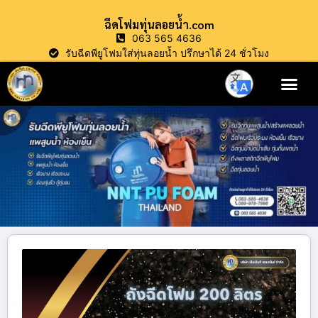
ฉีดโฟมทุ่นลอยน้ำ.com
063 565 4636
รับฉีดพียูโฟมใส่ทุ่นลอยน้ำ ปรึกษาได้ 24 ชั่วโมง