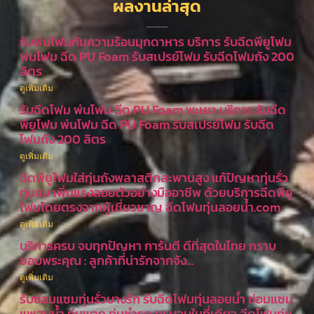
ผลงานล่าสุด
รับพ่นโฟมกันความร้อนมุกดาหาร บริการ รับฉีดพียูโฟม
พ่นโฟม ฉีด PU Foam รับสเปรย์โฟม รับฉีดโฟมถัง 200
ลิตร
ดูเพิ่มเติม
รับฉีดโฟม พ่นโฟม ฉีด PU Foam พะเยา บริการ รับฉีด
พียูโฟม พ่นโฟม ฉีด PU Foam รับสเปรย์โฟม รับฉีด
โฟมถัง 200 ลิตร
ดูเพิ่มเติม
ฉีดพียูโฟมใส่ทุ่นถังพลาสติกสะพานสูง แก้ปัญหาทุ่นรั่ว
ทุ่นจม เพิ่มแรงลอยตัวอย่างมืออาชีพ ด้วยบริการฉีดพียู
โฟมโดยตรงจากผู้เชี่ยวชาญ ฉีดโฟมทุ่นลอยน้ำ.com
ดูเพิ่มเติม
บริการครบ จบทุกปัญหา การันตี ดีที่สุดในไทย กราบ
ขอบพระคุณ : ลูกค้าที่น่ารักจากจัง…
ดูเพิ่มเติม
รับซ่อมแซมทุ่นรั่วบางรัก รับฉีดโฟมทุ่นลอยน้ำ ซ่อมแซม
แพสูบน้ำ ทุ่นแตก ทุ่นชำรุด ครบจบในที่เดียว ฉีดโฟมทุ่น