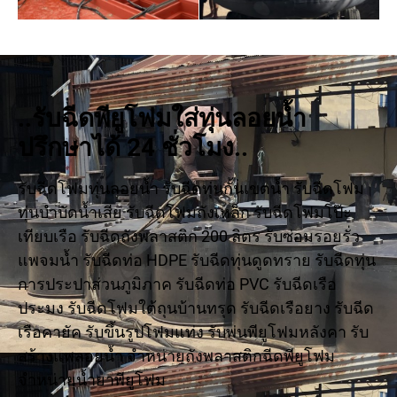
..รับฉีดพียูโฟมใส่ทุ่นลอยน้ำ
ปรึกษาได้ 24 ชั่วโมง..
รับฉีดโฟมทุ่นลอยน้ำ รับฉีดทุ่นกั้นเขตน้ำ รับฉีดโฟม
ทุ่นบำบัดน้ำเสีย รับฉีดโฟมถังเหล็ก รับฉีดโฟมโป๊ะ
เทียบเรือ รับฉีดถังพลาสติก 200 ลิตร รับซ่อมรอยรั่ว
แพจมน้ำ รับฉีดท่อ HDPE รับฉีดทุ่นดูดทราย รับฉีดทุ่น
การประปาส่วนภูมิภาค รับฉีดท่อ PVC รับฉีดเรือ
ประมง รับฉีดโฟมใต้ถุนบ้านทรุด รับฉีดเรือยาง รับฉีด
เรือคายัค รับขึ้นรูปโฟมแท่ง รับพ่นพียูโฟมหลังคา รับ
สร้างแพลอยน้ำ จำหน่ายถังพลาสติกฉีดพียูโฟม
จำหน่ายน้ำยาพียูโฟม