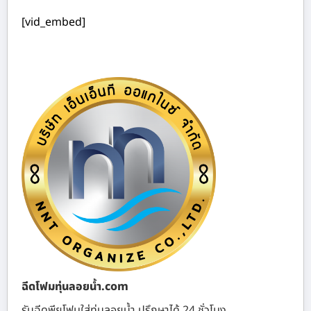
[vid_embed]
ฉีดโฟมทุ่นลอยน้ำ.com
รับฉีดพียูโฟมใส่ทุ่นลอยน้ำ ปรึกษาได้ 24 ชั่วโมง