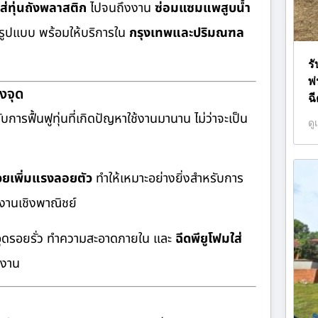
ส่ทุ่นถังพลาสติก
ไปจนถึงงาน
ซ่อมแซมแพสูบน้ำ
ูปแบบ พร้อมให้บริการใน
กรุงเทพและปริมณฑล
ร
พ
งจุด
ฉ
ับการฟื้นฟูทุ่นที่เกิดปัญหาใช้งานมานาน ไม่ว่าจะเป็น
ดู
่วยเพิ่มแรงลอยตัว
ทำให้เหมาะอย่างยิ่งสำหรับการ
งานเชิงพาณิชย์
อุดรอยรั่ว ทำความสะอาดภายใน และ
ฉีดพียูโฟมใส่
ะงาน