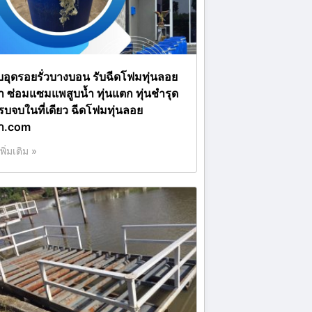
ับอุดรอยรั่วบางบอน รับฉีดโฟมทุ่นลอย
้ำ ซ่อมแซมแพสูบน้ำ ทุ่นแตก ทุ่นชำรุด
รบจบในที่เดียว ฉีดโฟมทุ่นลอย
้ำ.com
เพิ่มเติม »