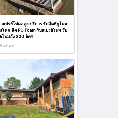
ับสเปรย์โฟมสตูล บริการ รับฉีดพียูโฟม
่นโฟม ฉีด PU Foam รับสเปรย์โฟม รับ
ีดโฟมถัง 200 ลิตร
เพิ่มเติม »