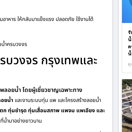
านอาหาร ให้กลับมาแข็งแรง ปลอดภัย ใช้งานได้
ร
น
อยน้ำครบวงจร
ค
น
รครบวงจร กรุงเทพและ
ดู
ำ แพลอยน้ำ โดยผู้เชี่ยวชาญเฉพาะทาง
ลอยน้ำ
และงานระบบทุ่น แพ และโครงสร้างลอยน้ำ
่นแตก ทุ่นชำรุด ทุ่นเสื่อมสภาพ แพจม แพเอียง และ
ี่น้ำมาอย่างยาวนาน