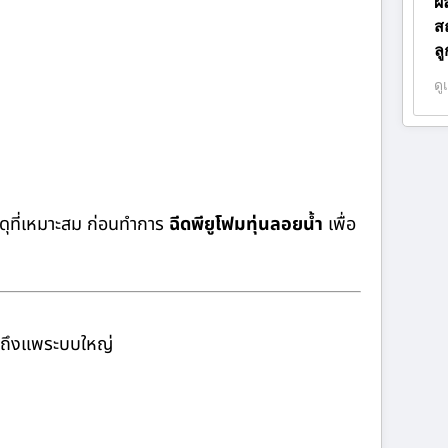
ผ
ส
ล
ดู
ดุที่เหมาะสม ก่อนทำการ
ฉีดพียูโฟมทุ่นลอยน้ำ
เพื่อ
จนถึงแพระบบใหญ่