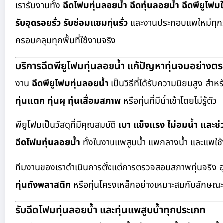
เรารับงานทั้ง
ฉีดโฟมทุ่นลอยน้ำ ฉีดทุ่นลอยน้ำ ฉีดพียูโฟมใ
รับอุดรอยรั่ว รับซ่อมแซมทุ่นรั่ว
และงานประกอบแพใหม่ทุกร
ครอบคลุมทุกพื้นที่ใช้งานจริง
บริการฉีดพียูโฟมทุ่นลอยน้ำ แก้ปัญหาทุ่นจมอย่างตร
งาน
ฉีดพียูโฟมทุ่นลอยน้ำ
เป็นวิธีที่ได้รับความนิยมสูง สำหร
ทุ่นแตก ทุ่นผุ ทุ่นเสื่อมสภาพ
หรือทุ่นที่มีน้ำเข้าโดยไม่รู้ตัว
พียูโฟมเป็นวัสดุที่มีคุณสมบัติ
เบา แข็งแรง ไม่อมน้ำ และช
ฉีดโฟมทุ่นลอยน้ำ
ทั้งในงานแพสูบน้ำ แพกลางน้ำ และแพใช้
ทีมงานของเราดำเนินการตั้งแต่การตรวจสอบสภาพทุ่นจริง 
ทุ่นถังพลาสติก
หรือทุ่นโครงเหล็กอย่างเหมาะสมกับลักษณ
รับฉีดโฟมทุ่นลอยน้ำ และทุ่นแพสูบน้ำทุกประเภท