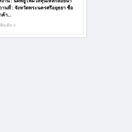
ลงาน : ฉีดพียูโฟมใส่ทุ่นเหล็กลอยน้ำ
ถานที่ : จังหวัดพระนครศรีอยุธยา ชื่อ
ูกค้า…
เพิ่มเติม »