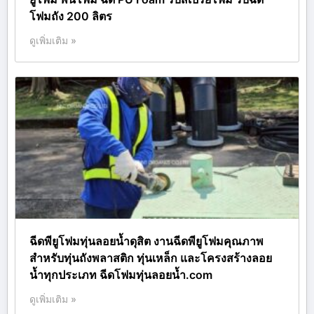
โฟมถัง 200 ลิตร
ดูเพิ่มเติม »
ฉีดพียูโฟมทุ่นลอยน้ำดุสิต งานฉีดพียูโฟมคุณภาพ
สำหรับทุ่นถังพลาสติก ทุ่นเหล็ก และโครงสร้างลอย
น้ำทุกประเภท ฉีดโฟมทุ่นลอยน้ำ.com
ดูเพิ่มเติม »