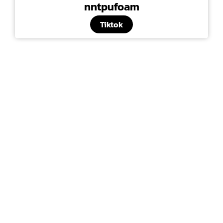
nntpufoam
Tiktok