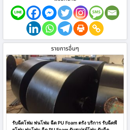
รายการอื่นๆ
รับฉีดโฟม พ่นโฟม ฉีด PU Foam ตรัง บริการ รับฉีดพี
ยูโฟม พ่นโฟม ฉีด PU Foam รับสเปรย์โฟม รับฉีด