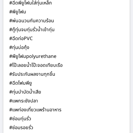
#ฉีดพียูโฟมใส่ทุ่นเหล็ก
#พียูโฟม
#พ่นฉนวนกันความร้อน
#กู้ทุ่นจมทุ่นรั่วน้ำเข้าทุ่น
#ฉีดท่อPVC
#ทุ่นบ่อกุ้ง
#พียูโฟมpolyurethane
#โป๊ะลอยน้ำโป๊ะจอดเทียบเรือ
#รับประกันผลงานทุกชิ้น
#ฉีดโฟมพียู
#ทุ่นบำบัดน้ำเสีย
#แพกระชังปลา
#แพท่องเที่ยวแพร้านอาหาร
#ซ่อมทุ่นรั่ว
#ซ่อมรอยรั่ว