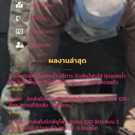
แผนที่ Map
ติดต่อเรา
เกี่ยวกับเรา
เข้าสู่ระบบ
ผลงานล่าสุด
รับซ่อมรอยรั่วแพจมน้ำ บริการ ฉีดพียูโฟมใส่ ทุ่นลอยน้ำ
ทุ่นบำบัดน้ำเสีย ทุ่นดูดทราย ซ่อมแซมทุ่น อุดรอยรั่ว
ดูเพิ่มเติม
Order : จัดส่งถังพลาสติกฉีดพียูโฟมมือสอง ขนาด 120
ลิตร สถานที่จัดส่ง : จังหวัดข…
ดูเพิ่มเติม
Order : จัดส่งถังฉีดพียูโฟม ขนาด 200 ลิตร แบบ 2
ขอบ (600ใบ) *รอบที่3 สถานที่ : จ.ร้อยเอ็ด