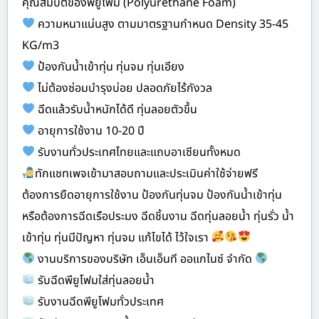
คุณสมบัติของพียูโฟม (Polyurethane Foam)
ความหนาแน่นสูง ตามมาตรฐานกำหนด Density 35-45
KG/m3
ป้องกันน้ำเข้าทุ่น ทุ่นจม ทุ่นเอียง
ไม่ต้องซ่อมบำรุงบ่อย ปลอดภัยไร้กังวล
ฉีดแล้วรับน้ำหนักได้ดี ทุ่นลอยตัวขึ้น
อายุการใช้งาน 10-20 ปี
รับงานทั่วประเทศไทยและแถบอาเซียนทั้งหมด
ทักแชทเพจเข้ามาสอบถามและประเมินค่าใช้จ่ายฟรี
ต้องการยืดอายุการใช้งาน ป้องกันทุ่นจม ป้องกันน้ำเข้าทุ่น
หรือต้องการฉีดเรือประมง ฉีดชิ้นงาน ฉีดทุ่นลอยน้ำ ทุ่นรั่ว น้ำ
เข้าทุ่น ทุ่นมีปัญหา ทุ่นจม แก้ไขได้ ไว้ใจเรา
งานบริการของบริษัท เอ็นเอ็นที ออแกไนซ์ จำกัด
รับฉีดพียูโฟมใส่ทุ่นลอยน้ำ
รับงานฉีดพียูโฟมทั่วประเทศ