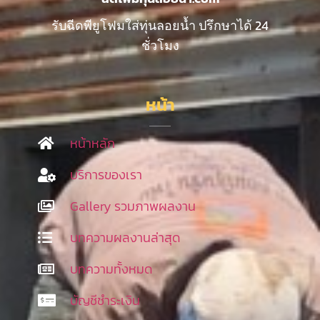
รับฉีดพียูโฟมใส่ทุ่นลอยน้ำ ปรึกษาได้ 24
ชั่วโมง
หน้า
หน้าหลัก
บริการของเรา
Gallery รวมภาพผลงาน
บทความผลงานล่าสุด
บทความทั้งหมด
บัญชีชำระเงิน