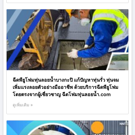
ฉีดพียูโฟมทุ่นลอยน้ำบางกะปิ แก้ปัญหาทุ่นรั่ว ทุ่นจม
เพิ่มแรงลอยตัวอย่างมืออาชีพ ด้วยบริการฉีดพียูโฟม
โดยตรงจากผู้เชี่ยวชาญ ฉีดโฟมทุ่นลอยน้ำ.com
ดูเพิ่มเติม »