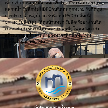
เทียบเรือ รับฉีดถังพลาสติก 200 ลิตร รับซ่อมรอยรั่ว
แพจมน้ำ รับฉีดท่อ HDPE รับฉีดทุ่นดูดทราย รับฉีดทุ่น
การประปาส่วนภูมิภาค รับฉีดท่อ PVC รับฉีดเรือ
ประมง รับฉีดโฟมใต้ถุนบ้านทรุด รับฉีดเรือยาง รับฉีด
เรือคายัค รับขึ้นรูปโฟมแท่ง รับพ่นพียูโฟมหลังคา รับ
สร้างแพลอยน้ำ จำหน่ายถังพลาสติกฉีดพียูโฟม
จำหน่ายน้ำยาพียูโฟม
ฉีดโฟมทุ่นลอยน้ำ.com