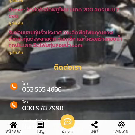
ดูเพิ่มเติม
Order : จัดส่งถังฉีดพียูโฟม ขนาด 200 ลิตร แบบ 2
ขอบ
ดูเพิ่มเติม
รับซ่อมแซมทุ่นรั่วประเวศ งานฉีดพียูโฟมคุณภาพ
สำหรับทุ่นถังพลาสติก ทุ่นเหล็ก และโครงสร้างลอยน้ำ
ทุกประเภท ฉีดโฟมทุ่นลอยน้ำ.com
ดูเพิ่มเติม
ติดต่อเรา
โทร
063 565 4636
โทร
080 978 7998
เพิ่มเพื่อนไลน์ คลิก
Narin
หน้าหลัก
เมนู
แชร์
เพิ่มเติม
ติดต่อ