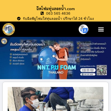
ฉีดโฟมทุ่นลอยน้ำ.com
063 565 4636
รับฉีดพียูโฟมใส่ทุ่นลอยน้ำ ปรึกษาได้ 24 ชั่วโมง