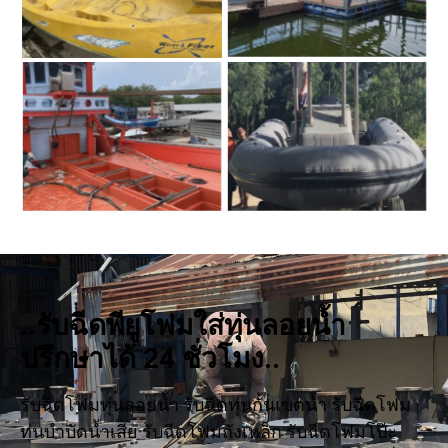
..รับฉีดพียูโฟมใส่ทุ่นลอยน้ำ
ปรึกษาได้ 24 ชั่วโมง..
รับฉีดโฟมทุ่นลอยน้ำ รับฉีดทุ่นกั้นเขตน้ำ รับฉีดโฟม
ทุ่นบำบัดน้ำเสีย รับฉีดโฟมถังเหล็ก รับฉีดโฟมโป๊ะ