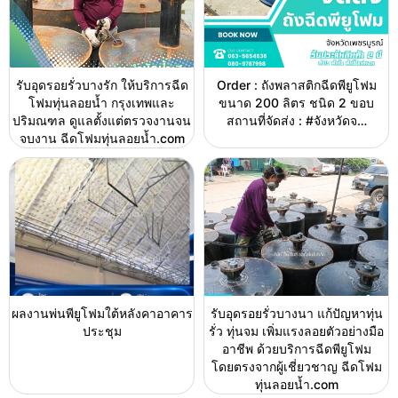
รับอุดรอยรั่วบางรัก ให้บริการฉีด
Order : ถังพลาสติกฉีดพียูโฟม
โฟมทุ่นลอยน้ำ กรุงเทพและ
ขนาด 200 ลิตร ชนิด 2 ขอบ
ปริมณฑล ดูแลตั้งแต่ตรวจงานจน
สถานที่จัดส่ง : #จังหวัดจ…
จบงาน ฉีดโฟมทุ่นลอยน้ำ.com
ผลงานพ่นพียูโฟมใต้หลังคาอาคาร
รับอุดรอยรั่วบางนา แก้ปัญหาทุ่น
ประชุม
รั่ว ทุ่นจม เพิ่มแรงลอยตัวอย่างมือ
อาชีพ ด้วยบริการฉีดพียูโฟม
โดยตรงจากผู้เชี่ยวชาญ ฉีดโฟม
ทุ่นลอยน้ำ.com