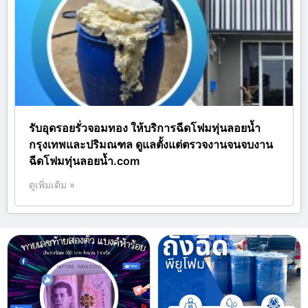
รับอุดรอยรั่วจอมทอง ให้บริการฉีดโฟมทุ่นลอยน้ำ
กรุงเทพและปริมณฑล ดูแลตั้งแต่ตรวจงานจนจบงาน
ฉีดโฟมทุ่นลอยน้ำ.com
ดูเพิ่มเติม »